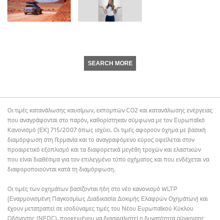
SEARCH MORE
Οι τιμές κατανάλωσης καυσίμων, εκπομπών CO2 και κατανάλωσης ενέργειας
που αναγράφονται στο παρόν, καθορίστηκαν σύμφωνα με τον Ευρωπαϊκό
Κανονισμό (ΕΚ) 715/2007 όπως ισχύει. Οι τιμές αφορούν όχημα με βασική
διαμόρφωση στη Γερμανία και το αναγραφόμενο εύρος οφείλεται στον
προαιρετικό εξοπλισμό και τα διαφορετικά μεγέθη τροχών και ελαστικών
που είναι διαθέσιμα για τον επιλεγμένο τύπο οχήματος και που ενδέχεται να
διαφοροποιούνται κατά τη διαμόρφωση.
Οι τιμές των οχημάτων βασίζονται ήδη στο νέο κανονισμό WLTP
(Εναρμονισμένη Παγκοσμίως Διαδικασία Δοκιμής Ελαφρών Οχημάτων) και
έχουν μετατραπεί σε ισοδύναμες τιμές του Νέου Ευρωπαϊκού Κύκλου
Οδήγησης (NEDC), προκειμένου να διασφαλιστεί η δυνατότητα σύγκρισης