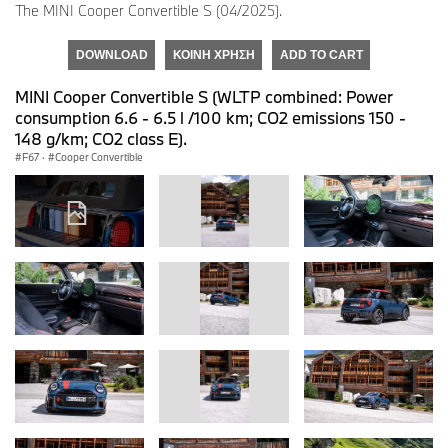
The MINI Cooper Convertible S (04/2025).
DOWNLOAD
ΚΟΙΝΉ ΧΡΉΣΗ
ADD TO CART
MINI Cooper Convertible S (WLTP combined: Power
consumption 6.6 - 6.5 l /100 km; CO2 emissions 150 -
148 g/km; CO2 class E).
F67
·
Cooper Convertible