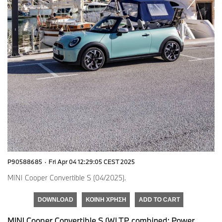
P90588685
·
Fri Apr 04 12:29:05 CEST 2025
MINI Cooper Convertible S (04/2025).
DOWNLOAD
ΚΟΙΝΉ ΧΡΉΣΗ
ADD TO CART
MINI Cooper Convertible S (WLTP combined: Power