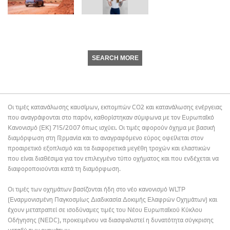
SEARCH MORE
Οι τιμές κατανάλωσης καυσίμων, εκπομπών CO2 και κατανάλωσης ενέργειας
που αναγράφονται στο παρόν, καθορίστηκαν σύμφωνα με τον Ευρωπαϊκό
Κανονισμό (ΕΚ) 715/2007 όπως ισχύει. Οι τιμές αφορούν όχημα με βασική
διαμόρφωση στη Γερμανία και το αναγραφόμενο εύρος οφείλεται στον
προαιρετικό εξοπλισμό και τα διαφορετικά μεγέθη τροχών και ελαστικών
που είναι διαθέσιμα για τον επιλεγμένο τύπο οχήματος και που ενδέχεται να
διαφοροποιούνται κατά τη διαμόρφωση.
Οι τιμές των οχημάτων βασίζονται ήδη στο νέο κανονισμό WLTP
(Εναρμονισμένη Παγκοσμίως Διαδικασία Δοκιμής Ελαφρών Οχημάτων) και
έχουν μετατραπεί σε ισοδύναμες τιμές του Νέου Ευρωπαϊκού Κύκλου
Οδήγησης (NEDC), προκειμένου να διασφαλιστεί η δυνατότητα σύγκρισης