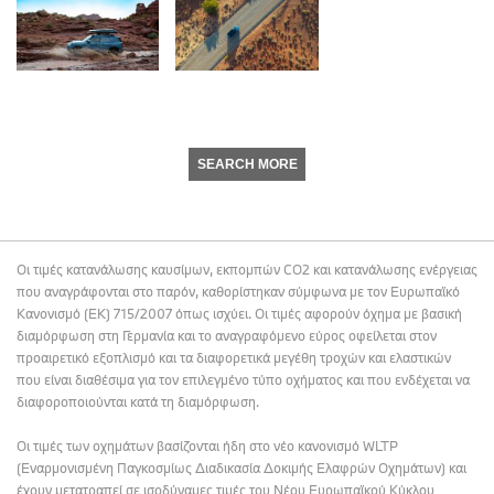
SEARCH MORE
Οι τιμές κατανάλωσης καυσίμων, εκπομπών CO2 και κατανάλωσης ενέργειας
που αναγράφονται στο παρόν, καθορίστηκαν σύμφωνα με τον Ευρωπαϊκό
Κανονισμό (ΕΚ) 715/2007 όπως ισχύει. Οι τιμές αφορούν όχημα με βασική
διαμόρφωση στη Γερμανία και το αναγραφόμενο εύρος οφείλεται στον
προαιρετικό εξοπλισμό και τα διαφορετικά μεγέθη τροχών και ελαστικών
που είναι διαθέσιμα για τον επιλεγμένο τύπο οχήματος και που ενδέχεται να
διαφοροποιούνται κατά τη διαμόρφωση.
Οι τιμές των οχημάτων βασίζονται ήδη στο νέο κανονισμό WLTP
(Εναρμονισμένη Παγκοσμίως Διαδικασία Δοκιμής Ελαφρών Οχημάτων) και
έχουν μετατραπεί σε ισοδύναμες τιμές του Νέου Ευρωπαϊκού Κύκλου