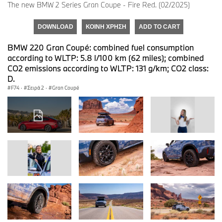
The new BMW 2 Series Gran Coupe - Fire Red. (02/2025)
DOWNLOAD
ΚΟΙΝΉ ΧΡΉΣΗ
ADD TO CART
BMW 220 Gran Coupé: combined fuel consumption
according to WLTP: 5.8 l/100 km (62 miles); combined
CO2 emissions according to WLTP: 131 g/km; CO2 class:
D.
F74
·
Σειρά 2
·
Gran Coupé