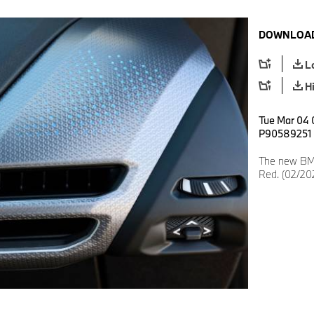
DOWNLOAD
L
H
Tue Mar 04 0
P90589251
The new BMW
Red. (02/20