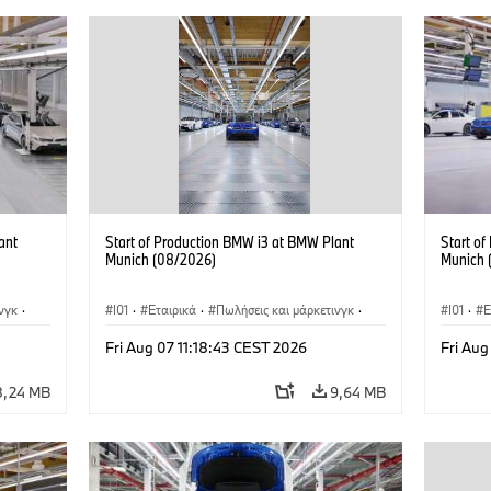
ant
Start of Production BMW i3 at BMW Plant
Start o
Munich (08/2026)
Munich 
νγκ
·
I01
·
Εταιρικά
·
Πωλήσεις και μάρκετινγκ
·
I01
·
Ε
i3
·
Εργοστάσια παραγωγής
·
Τοποθεσίες
·
i3
·
Εργοστ
Fri Aug 07 11:18:43 CEST 2026
Fri Aug
BMW i
BMW i
8,24 MB
9,64 MB