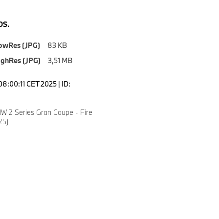
S.
owRes (JPG)
83 KB
ighRes (JPG)
3,51 MB
8:00:11 CET 2025 | ID:
 2 Series Gran Coupe - Fire
25)