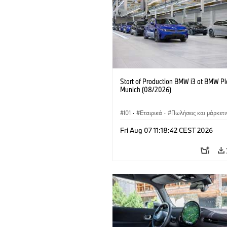
Start of Production BMW i3 at BMW Pl
Munich (08/2026)
I01
·
Εταιρικά
·
Πωλήσεις και μάρκετι
Εργοστάσια παραγωγής
·
Τοποθεσίες
·
Fri Aug 07 11:18:42 CEST 2026
BMW i