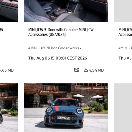
CW
MINI JCW 3-Door with Genuine MINI JCW
MINI JC
Accessories (08/2026)
Accesso
MINI
·
MINI John Cooper Works
·
MINI
·
John Cooper Works
·
John C
Thu Aug 06 15:00:01 CEST 2026
Thu Au
Προαιρετικός εξοπλισμός, αξεσουάρ
Προαιρε
5,65 MB
4,94 MB