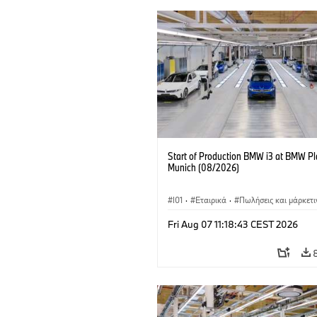
Start of Production BMW i3 at BMW Pl
Munich (08/2026)
I01
·
Εταιρικά
·
Πωλήσεις και μάρκετι
Εργοστάσια παραγωγής
·
Τοποθεσίες
·
Fri Aug 07 11:18:43 CEST 2026
BMW i