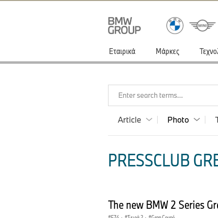
Εταιρικά
Μάρκες
Τεχνο
Enter search terms...
Article
Photo
PRESSCLUB GRE
The new BMW 2 Series Gra
F74
·
Σειρά 2
·
Gran Coupé