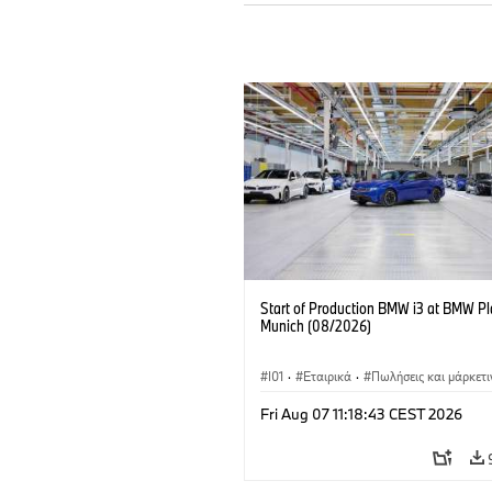
Start of Production BMW i3 at BMW Pl
Munich (08/2026)
I01
·
Εταιρικά
·
Πωλήσεις και μάρκετι
Εργοστάσια παραγωγής
·
Τοποθεσίες
·
Fri Aug 07 11:18:43 CEST 2026
BMW i