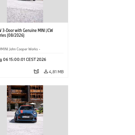
W 3-Door with Genuine MINI JCW
ries (08/2026)
MINI John Cooper Works
·
ooper Works
·
g 06 15:00:01 CEST 2026
τικός εξοπλισμός, αξεσουάρ
4,81 MB