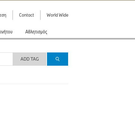
εση
Contact
World Wide
κινήτου
Αθλητισμός
ADD TAG