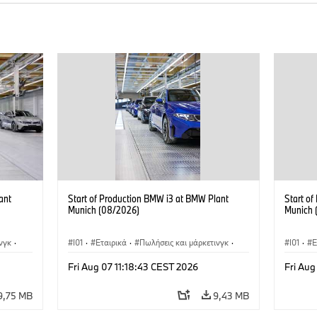
ant
Start of Production BMW i3 at BMW Plant
Start o
Munich (08/2026)
Munich 
νγκ
·
I01
·
Εταιρικά
·
Πωλήσεις και μάρκετινγκ
·
I01
·
Ε
i3
·
Εργοστάσια παραγωγής
·
Τοποθεσίες
·
i3
·
Εργοστ
Fri Aug 07 11:18:43 CEST 2026
Fri Aug
BMW i
BMW i
9,75 MB
9,43 MB