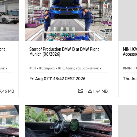
ant
Start of Production BMW i3 at BMW Plant
MINI JC
Munich (08/2026)
Accesso
νγκ
·
I01
·
Εταιρικά
·
Πωλήσεις και μάρκετινγκ
·
MINI
·
i3
·
Εργοστάσια παραγωγής
·
Τοποθεσίες
·
i3
·
John C
Fri Aug 07 11:18:42 CEST 2026
Thu Au
BMW i
Προαιρε
7,46 MB
1,44 MB