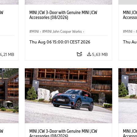
CW
MINI JCW 3-Door with Genuine MINI JCW
MINI JC
Accessories (08/2026)
Accesso
MINI
·
MINI John Cooper Works
·
MINI
·
John Cooper Works
·
John C
Thu Aug 06 15:00:01 CEST 2026
Thu Au
Προαιρετικός εξοπλισμός, αξεσουάρ
Προαιρε
4,21 MB
5,63 MB
CW
MINI JCW 3-Door with Genuine MINI JCW
MINI JC
Accessories (08/2026)
Accesso