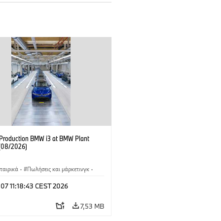
f Production BMW i3 at BMW Plant
(08/2026)
ταιρικά
·
Πωλήσεις και μάρκετινγκ
·
άσια παραγωγής
·
Τοποθεσίες
·
i3
·
 07 11:18:43 CEST 2026
7,53 MB