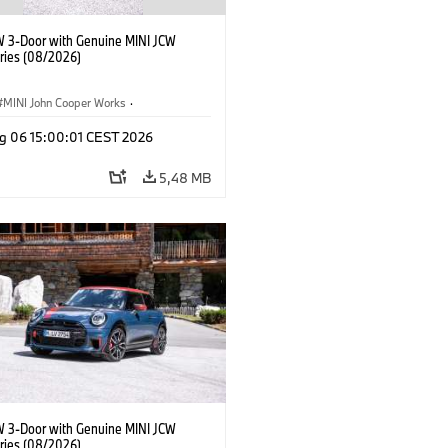
W 3-Door with Genuine MINI JCW
ries (08/2026)
MINI John Cooper Works
·
ooper Works
·
g 06 15:00:01 CEST 2026
τικός εξοπλισμός, αξεσουάρ
5,48 MB
W 3-Door with Genuine MINI JCW
ries (08/2026)