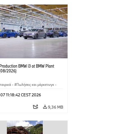
f Production BMW i3 at BMW Plant
(08/2026)
ταιρικά
·
Πωλήσεις και μάρκετινγκ
·
άσια παραγωγής
·
Τοποθεσίες
·
i3
·
 07 11:18:42 CEST 2026
9,36 MB