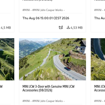
MINI
·
MINI John Cooper Works
·
MINI
·
John Cooper Works
·
John C
Thu Aug 06 15:00:01 CEST 2026
Thu Au
Προαιρετικός εξοπλισμός, αξεσουάρ
Προαιρε
4,5 MB
4,53 MB
CW
MINI JCW 3-Door with Genuine MINI JCW
MINI JC
Accessories (08/2026)
Accesso
MINI
·
MINI John Cooper Works
·
MINI
·