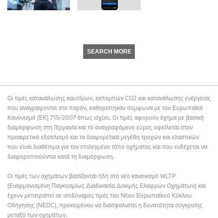
SEARCH MORE
Οι τιμές κατανάλωσης καυσίμων, εκπομπών CO2 και κατανάλωσης ενέργειας
που αναγράφονται στο παρόν, καθορίστηκαν σύμφωνα με τον Ευρωπαϊκό
Κανονισμό (ΕΚ) 715/2007 όπως ισχύει. Οι τιμές αφορούν όχημα με βασική
διαμόρφωση στη Γερμανία και το αναγραφόμενο εύρος οφείλεται στον
προαιρετικό εξοπλισμό και τα διαφορετικά μεγέθη τροχών και ελαστικών
που είναι διαθέσιμα για τον επιλεγμένο τύπο οχήματος και που ενδέχεται να
διαφοροποιούνται κατά τη διαμόρφωση.
Οι τιμές των οχημάτων βασίζονται ήδη στο νέο κανονισμό WLTP
(Εναρμονισμένη Παγκοσμίως Διαδικασία Δοκιμής Ελαφρών Οχημάτων) και
έχουν μετατραπεί σε ισοδύναμες τιμές του Νέου Ευρωπαϊκού Κύκλου
Οδήγησης (NEDC), προκειμένου να διασφαλιστεί η δυνατότητα σύγκρισης
μεταξύ των οχημάτων.