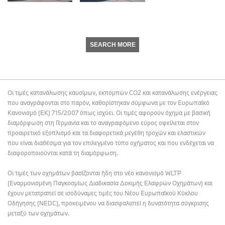
SEARCH MORE
Οι τιμές κατανάλωσης καυσίμων, εκπομπών CO2 και κατανάλωσης ενέργειας
που αναγράφονται στο παρόν, καθορίστηκαν σύμφωνα με τον Ευρωπαϊκό
Κανονισμό (ΕΚ) 715/2007 όπως ισχύει. Οι τιμές αφορούν όχημα με βασική
διαμόρφωση στη Γερμανία και το αναγραφόμενο εύρος οφείλεται στον
προαιρετικό εξοπλισμό και τα διαφορετικά μεγέθη τροχών και ελαστικών
που είναι διαθέσιμα για τον επιλεγμένο τύπο οχήματος και που ενδέχεται να
διαφοροποιούνται κατά τη διαμόρφωση.
Οι τιμές των οχημάτων βασίζονται ήδη στο νέο κανονισμό WLTP
(Εναρμονισμένη Παγκοσμίως Διαδικασία Δοκιμής Ελαφρών Οχημάτων) και
έχουν μετατραπεί σε ισοδύναμες τιμές του Νέου Ευρωπαϊκού Κύκλου
Οδήγησης (NEDC), προκειμένου να διασφαλιστεί η δυνατότητα σύγκρισης
μεταξύ των οχημάτων.