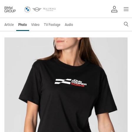
Article
Photo
Video
TV Footage
Audio