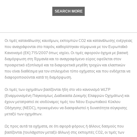
SEARCH MORE
Οι τιμές κατανάλωσης καυσίμων, εκπομπών CO2 και κατανάλωσης ενέργειας
που αναγράφονται στο παρόν, καθορίστηκαν σύμφωνα με τον Ευρωπαϊκό
Κανονισμό (ΕΚ) 715/2007 όπως ισχύει. Οι τιμές αφορούν όχημα με βασική
διαμόρφωση στη Γερμανία και το αναγραφόμενο εύρος οφείλεται στον
προαιρετικό εξοπλισμό και τα διαφορετικά μεγέθη τροχών και ελαστικών
που είναι διαθέσιμα για τον επιλεγμένο τύπο οχήματος και που ενδέχεται να
διαφοροποιούνται κατά τη διαμόρφωση.
Οι τιμές των οχημάτων βασίζονται ήδη στο νέο κανονισμό WLTP
(Εναρμονισμένη Παγκοσμίως Διαδικασία Δοκιμής Ελαφρών Οχημάτων) και
έχουν μετατραπεί σε ισοδύναμες τιμές του Νέου Ευρωπαϊκού Κύκλου
Οδήγησης (NEDC), προκειμένου να διασφαλιστεί η δυνατότητα σύγκρισης
μεταξύ των οχημάτων.
Ως προς αυτά τα οχήματα, σε ότι αφορά φόρους ή άλλους δασμούς που
βασίζονται (τουλάχιστον μεταξύ άλλων) στις εκπομπές CO2, οι τιμές των