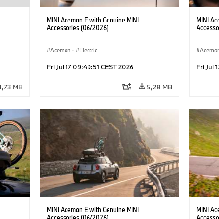
MINI Aceman E with Genuine MINI
MINI Ac
Accessories (06/2026)
Accesso
Aceman
·
Electric
Acema
Fri Jul 17 09:49:51 CEST 2026
Fri Jul
3,73 MB
5,28 MB
MINI Aceman E with Genuine MINI
MINI Ac
Accessories (06/2026)
Accesso