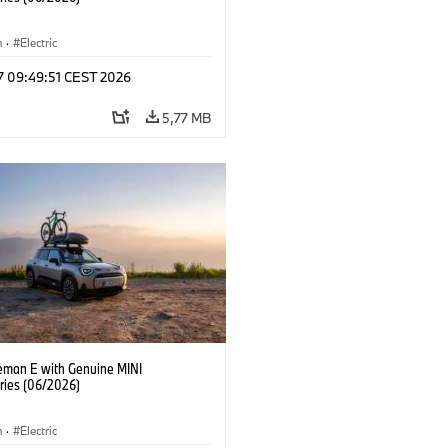
n
·
Electric
 17 09:49:51 CEST 2026
5,77 MB
eman E with Genuine MINI
ries (06/2026)
n
·
Electric