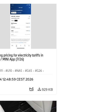
g pricing for electricity tariffs in
 MINI App (7/26)
U11
·
U10
·
NA5
·
G65
·
G26
·
I
·
Εξηληκτρισμός, ηλεκτροκίνηση
·
 24 12:48:59 CEST 2026
ογία
·
BMW ConnectedDrive
·
iX
·
·
iX1
·
iX2
·
iX3
·
iX5
·
i4
929 KB