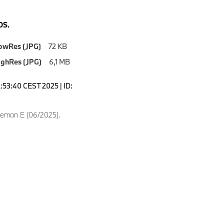
S.
owRes (JPG)
72 KB
ighRes (JPG)
6,1 MB
2:53:40 CEST 2025 | ID:
eman E (06/2025).