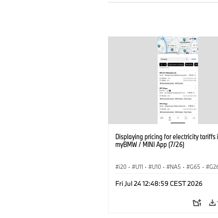
Displaying pricing for electricity tariffs 
myBMW / MINI App (7/26)
i20
·
U11
·
U10
·
NA5
·
G65
·
G2
G70 LCI
·
Εξηληκτρισμός, ηλεκτροκίνη
Fri Jul 24 12:48:59 CEST 2026
Τεχνολογία
·
BMW ConnectedDrive
·
BMW i
·
iX1
·
iX2
·
iX3
·
iX5
·
i4