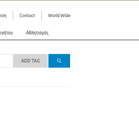
εση
Contact
World Wide
κινήτου
Αθλητισμός
ADD TAG