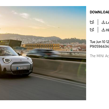
DOWNLOAD
L
H
Tue Jun 10 1
P90596634
The MINI Ac