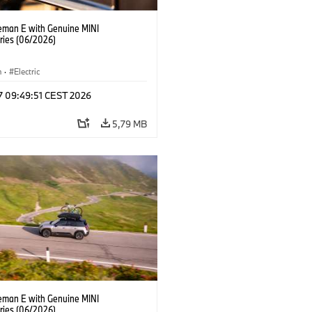
eman E with Genuine MINI
ries (06/2026)
n
·
Electric
 17 09:49:51 CEST 2026
5,79 MB
eman E with Genuine MINI
ries (06/2026)