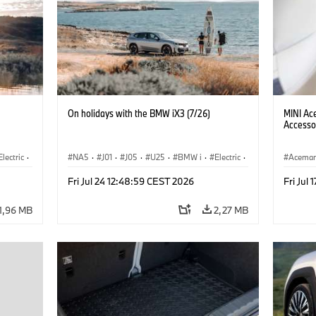
On holidays with the BMW iX3 (7/26)
MINI Ac
Accesso
Electric
·
NA5
·
J01
·
J05
·
U25
·
BMW i
·
Electric
·
Acema
3
·
Aceman
·
Countryman
·
Cooper
·
iX3
·
Fri Jul 24 12:48:59 CEST 2026
Fri Jul
λογία
Εξηληκτρισμός, ηλεκτροκίνηση
·
Τεχνολογία
1,96 MB
2,27 MB