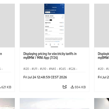
in
Displaying pricing for electricity tariffs in
Displayin
myBMW / MINI App (7/26)
myBMW /
6
·
i20
·
U11
·
U10
·
NA5
·
G65
·
G26
·
i20
·
ση
·
G70 LCI
·
Εξηληκτρισμός, ηλεκτροκίνηση
·
G70 LC
Fri Jul 24 12:48:59 CEST 2026
Fri Jul
iX
·
Τεχνολογία
·
BMW ConnectedDrive
·
iX
·
Τεχνολ
BMW i
·
iX1
·
iX2
·
iX3
·
iX5
·
i4
BMW i
621 KB
934 KB