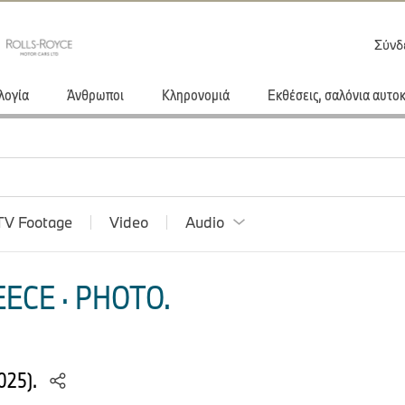
Σύνδ
λογία
Άνθρωποι
Κληρονομιά
Εκθέσεις, σαλόνια αυτο
TV Footage
Video
Audio
ECE · PHOTO.
025).