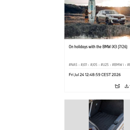
On holidays with the BMW iX3 (7/26)
NA5
·
J01
·
J05
·
U25
·
BMW i
·
Aceman
·
Countryman
·
Cooper
·
iX
Fri Jul 24 12:48:59 CEST 2026
Εξηληκτρισμός, ηλεκτροκίνηση
·
Τεχνο