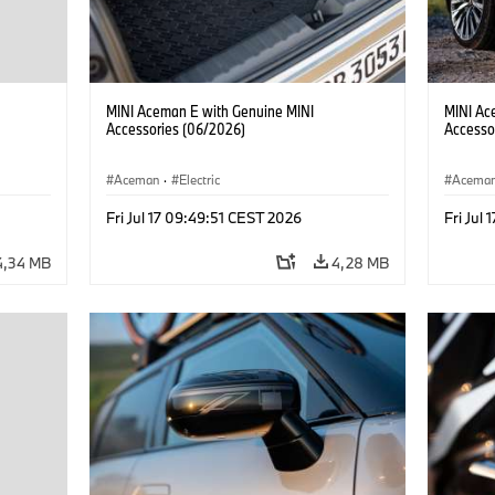
MINI Aceman E with Genuine MINI
MINI Ac
Accessories (06/2026)
Accesso
Aceman
·
Electric
Acema
Fri Jul 17 09:49:51 CEST 2026
Fri Jul
4,34 MB
4,28 MB