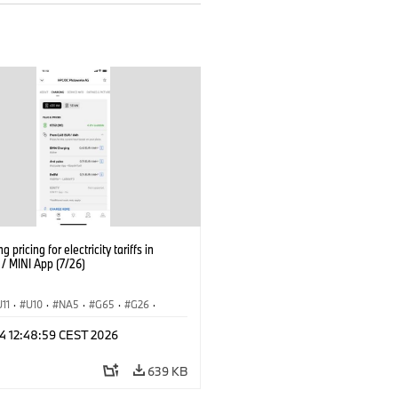
g pricing for electricity tariffs in
 MINI App (7/26)
U11
·
U10
·
NA5
·
G65
·
G26
·
I
·
Εξηληκτρισμός, ηλεκτροκίνηση
·
 24 12:48:59 CEST 2026
ογία
·
BMW ConnectedDrive
·
iX
·
·
iX1
·
iX2
·
iX3
·
iX5
·
i4
639 KB