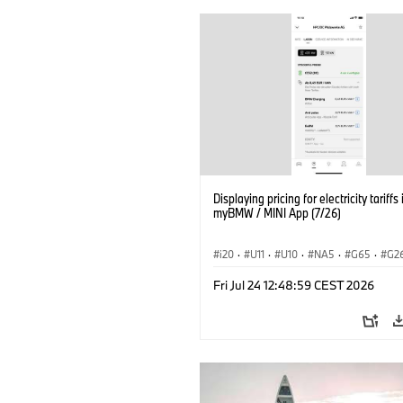
Displaying pricing for electricity tariffs 
myBMW / MINI App (7/26)
i20
·
U11
·
U10
·
NA5
·
G65
·
G2
G70 LCI
·
Εξηληκτρισμός, ηλεκτροκίνη
Fri Jul 24 12:48:59 CEST 2026
Τεχνολογία
·
BMW ConnectedDrive
·
BMW i
·
iX1
·
iX2
·
iX3
·
iX5
·
i4