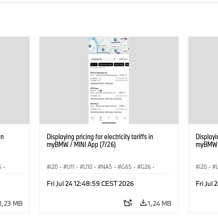
in
Displaying pricing for electricity tariffs in
Displayin
myBMW / MINI App (7/26)
myBMW /
6
·
i20
·
U11
·
U10
·
NA5
·
G65
·
G26
·
i20
·
ση
·
G70 LCI
·
Εξηληκτρισμός, ηλεκτροκίνηση
·
G70 LC
Fri Jul 24 12:48:59 CEST 2026
Fri Jul
iX
·
Τεχνολογία
·
BMW ConnectedDrive
·
iX
·
Τεχνολ
BMW i
·
iX1
·
iX2
·
iX3
·
iX5
·
i4
BMW i
1,23 MB
1,24 MB