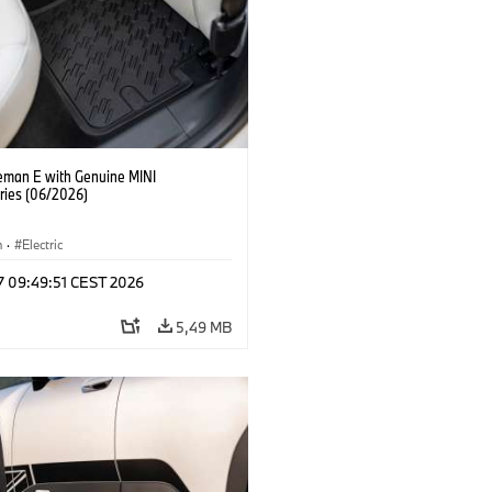
eman E with Genuine MINI
ries (06/2026)
n
·
Electric
 17 09:49:51 CEST 2026
5,49 MB