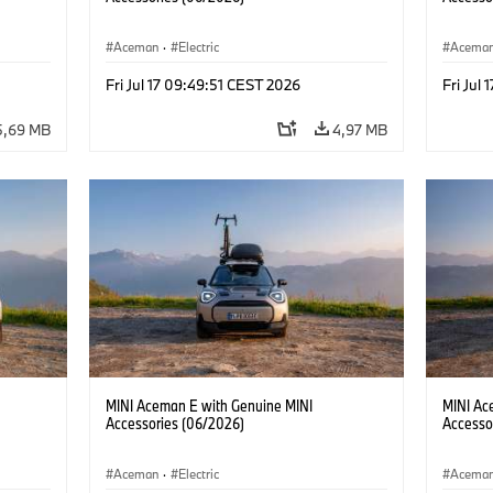
Aceman
·
Electric
Acema
Fri Jul 17 09:49:51 CEST 2026
Fri Jul
5,69 MB
4,97 MB
MINI Aceman E with Genuine MINI
MINI Ac
Accessories (06/2026)
Accesso
Aceman
·
Electric
Acema