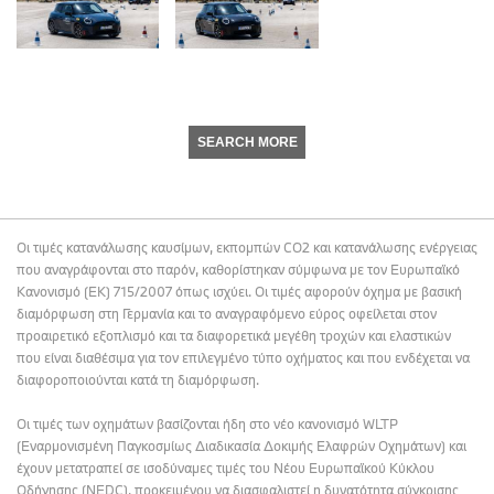
SEARCH MORE
Οι τιμές κατανάλωσης καυσίμων, εκπομπών CO2 και κατανάλωσης ενέργειας
που αναγράφονται στο παρόν, καθορίστηκαν σύμφωνα με τον Ευρωπαϊκό
Κανονισμό (ΕΚ) 715/2007 όπως ισχύει. Οι τιμές αφορούν όχημα με βασική
διαμόρφωση στη Γερμανία και το αναγραφόμενο εύρος οφείλεται στον
προαιρετικό εξοπλισμό και τα διαφορετικά μεγέθη τροχών και ελαστικών
που είναι διαθέσιμα για τον επιλεγμένο τύπο οχήματος και που ενδέχεται να
διαφοροποιούνται κατά τη διαμόρφωση.
Οι τιμές των οχημάτων βασίζονται ήδη στο νέο κανονισμό WLTP
(Εναρμονισμένη Παγκοσμίως Διαδικασία Δοκιμής Ελαφρών Οχημάτων) και
έχουν μετατραπεί σε ισοδύναμες τιμές του Νέου Ευρωπαϊκού Κύκλου
Οδήγησης (NEDC), προκειμένου να διασφαλιστεί η δυνατότητα σύγκρισης