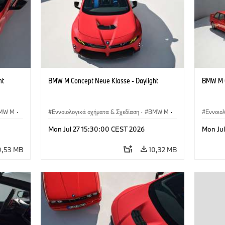
ht
BMW M Concept Neue Klasse - Daylight
BMW M C
MW M
·
Εννοιολογικά οχήματα & Σχεδίαση
·
BMW M
·
Εννοιο
BMW Design
BMW D
Mon Jul 27 15:30:00 CEST 2026
Mon Ju
0,53 MB
10,32 MB