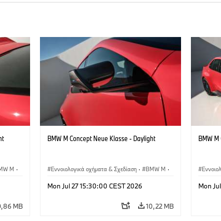
ht
BMW M Concept Neue Klasse - Daylight
BMW M C
MW M
·
Εννοιολογικά οχήματα & Σχεδίαση
·
BMW M
·
Εννοιο
BMW Design
BMW D
Mon Jul 27 15:30:00 CEST 2026
Mon Ju
9,86 MB
10,22 MB