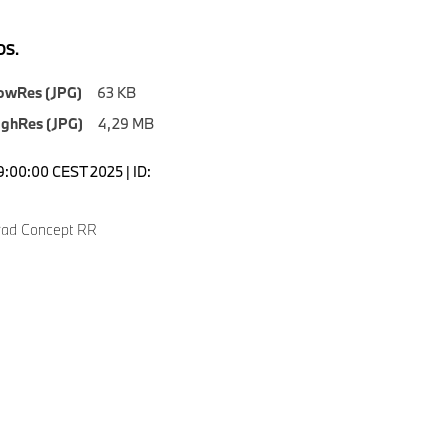
S.
owRes (JPG)
63 KB
ighRes (JPG)
4,29 MB
9:00:00 CEST 2025 | ID:
ad Concept RR