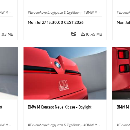
MW M
·
Εννοιολογικά οχήματα & Σχεδίαση
·
BMW M
·
Εννοιο
BMW Design
BMW D
Mon Jul 27 15:30:00 CEST 2026
Mon Ju
1,03 MB
10,45 MB
ht
BMW M Concept Neue Klasse - Daylight
BMW M C
MW M
·
Εννοιολογικά οχήματα & Σχεδίαση
·
BMW M
·
Εννοιο