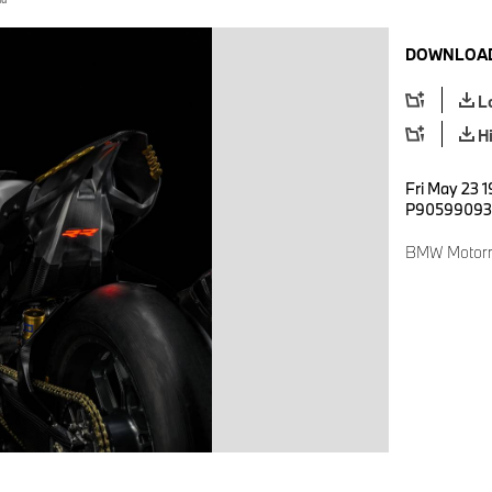
DOWNLOAD
L
H
Fri May 23 1
P90599093
BMW Motorr