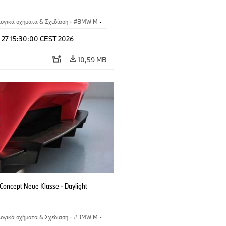
λογικά οχήματα & Σχεδίαση
·
BMW M
·
esign
l 27 15:30:00 CEST 2026
10,59 MB
oncept Neue Klasse - Daylight
λογικά οχήματα & Σχεδίαση
·
BMW M
·