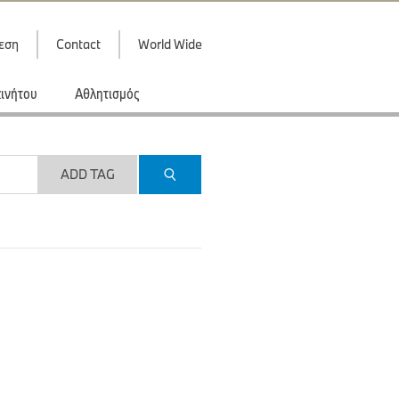
εση
Contact
World Wide
κινήτου
Αθλητισμός
ADD TAG