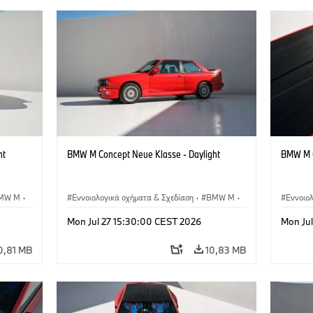
ht
BMW M Concept Neue Klasse - Daylight
BMW M C
MW M
·
Εννοιολογικά οχήματα & Σχεδίαση
·
BMW M
·
Εννοιο
BMW Design
BMW D
Mon Jul 27 15:30:00 CEST 2026
Mon Ju
0,81 MB
10,83 MB