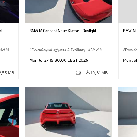
ht
BMW M Concept Neue Klasse - Daylight
BMW M C
MW M
·
Εννοιολογικά οχήματα & Σχεδίαση
·
BMW M
·
Εννοιο
BMW Design
BMW D
Mon Jul 27 15:30:00 CEST 2026
Mon Ju
2,55 MB
10,81 MB