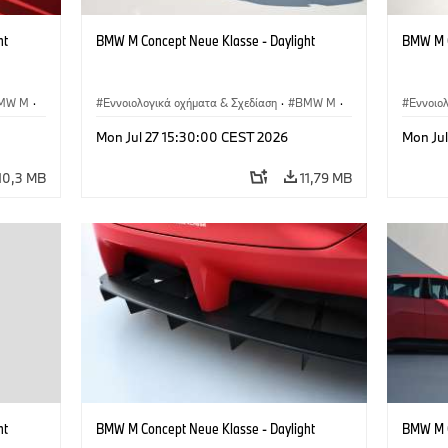
ht
BMW M Concept Neue Klasse - Daylight
BMW M C
MW M
·
Εννοιολογικά οχήματα & Σχεδίαση
·
BMW M
·
Εννοιο
BMW Design
BMW D
Mon Jul 27 15:30:00 CEST 2026
Mon Ju
10,3 MB
11,79 MB
ht
BMW M Concept Neue Klasse - Daylight
BMW M C