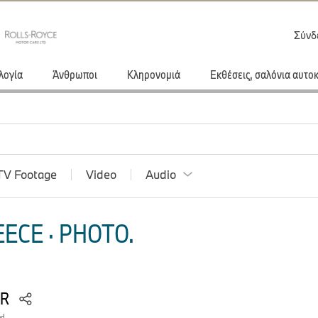
Σύνδ
λογία
Άνθρωποι
Κληρονομιά
Εκθέσεις, σαλόνια αυτο
TV Footage
Video
Audio
ECE · PHOTO.
RR
ad