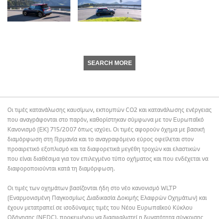
SEARCH MORE
Οι τιμές κατανάλωσης καυσίμων, εκπομπών CO2 και κατανάλωσης ενέργειας
που αναγράφονται στο παρόν, καθορίστηκαν σύμφωνα με τον Ευρωπαϊκό
Κανονισμό (ΕΚ) 715/2007 όπως ισχύει. Οι τιμές αφορούν όχημα με βασική
διαμόρφωση στη Γερμανία και το αναγραφόμενο εύρος οφείλεται στον
προαιρετικό εξοπλισμό και τα διαφορετικά μεγέθη τροχών και ελαστικών
που είναι διαθέσιμα για τον επιλεγμένο τύπο οχήματος και που ενδέχεται να
διαφοροποιούνται κατά τη διαμόρφωση.
Οι τιμές των οχημάτων βασίζονται ήδη στο νέο κανονισμό WLTP
(Εναρμονισμένη Παγκοσμίως Διαδικασία Δοκιμής Ελαφρών Οχημάτων) και
έχουν μετατραπεί σε ισοδύναμες τιμές του Νέου Ευρωπαϊκού Κύκλου
Οδήγησης (NEDC), προκειμένου να διασφαλιστεί η δυνατότητα σύγκρισης