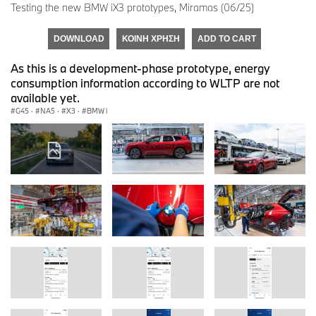
Testing the new BMW iX3 prototypes, Miramas (06/25)
DOWNLOAD
ΚΟΙΝΉ ΧΡΉΣΗ
ADD TO CART
As this is a development-phase prototype, energy
consumption information according to WLTP are not
available yet.
G45
·
NA5
·
X3
·
BMW i