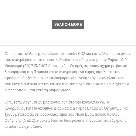
SEARCH MORE
Οι τιμές κατανάλωσης καυσίμων, εκπομπών CO2 και κατανάλωσης ενέργειας
που αναγράφονται στο παρόν, καθορίστηκαν σύμφωνα με τον Ευρωπαϊκό
Κανονισμό (ΕΚ) 715/2007 όπως ισχύει. Οι τιμές αφορούν όχημα με βασική
διαμόρφωση στη Γερμανία και το αναγραφόμενο εύρος οφείλεται στον
προαιρετικό εξοπλισμό και τα διαφορετικά μεγέθη τροχών και ελαστικών
που είναι διαθέσιμα για τον επιλεγμένο τύπο οχήματος και που ενδέχεται να
διαφοροποιούνται κατά τη διαμόρφωση.
Οι τιμές των οχημάτων βασίζονται ήδη στο νέο κανονισμό WLTP
(Εναρμονισμένη Παγκοσμίως Διαδικασία Δοκιμής Ελαφρών Οχημάτων) και
έχουν μετατραπεί σε ισοδύναμες τιμές του Νέου Ευρωπαϊκού Κύκλου
Οδήγησης (NEDC), προκειμένου να διασφαλιστεί η δυνατότητα σύγκρισης
μεταξύ των οχημάτων.