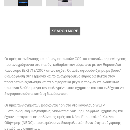
SEARCH MORE
Οι τιμές κατανάλωσης καυσίμων, εκπομπών CO2 και κατανάλωσης ενέργειας
που αναγράφονται στο παρόν, καθορίστηκαν σύμφωνα με τον Ευρωπαϊκό
Κανονισμό (ΕΚ) 715/2007 όπως ισχύει. Οι τιμές αφορούν όχημα με βασική
διαμόρφωση στη Γερμανία και το αναγραφόμενο εύρος οφείλεται στον
προαιρετικό εξοπλισμό και τα διαφορετικά μεγέθη τροχών και ελαστικών
που είναι διαθέσιμα για τον επιλεγμένο τύπο οχήματος και που ενδέχεται να
διαφοροποιούνται κατά τη διαμόρφωση.
Οι τιμές των οχημάτων βασίζονται ήδη στο νέο κανονισμό WLTP
(Εναρμονισμένη Παγκοσμίως Διαδικασία Δοκιμής Ελαφρών Οχημάτων) και
έχουν μετατραπεί σε ισοδύναμες τιμές του Νέου Ευρωπαϊκού Κύκλου
Οδήγησης (NEDC), προκειμένου να διασφαλιστεί η δυνατότητα σύγκρισης
μεταξύ των οχημάτων.