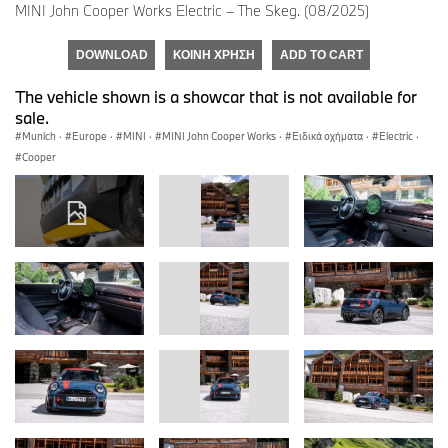
MINI John Cooper Works Electric – The Skeg. (08/2025)
DOWNLOAD
ΚΟΙΝΉ ΧΡΉΣΗ
ADD TO CART
The vehicle shown is a showcar that is not available for
sale.
Munich
·
Europe
·
MINI
·
MINI John Cooper Works
·
Ειδικά οχήματα
·
Electric
·
Cooper