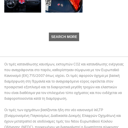
SEARCH MORE
Οι τιμές κατανάλωσης καυσίμων, εκπομπών CO2 και κατανάλωσης ενέργειας
που αναγράφονται στο παρόν, καθορίστηκαν σύμφωνα με τον Ευρωπαϊκό
Κανονισμό (ΕΚ) 715/2007 όπως ισχύει. Οι τιμές αφορούν όχημα με βασική
διαμόρφωση στη Γερμανία και το αναγραφόμενο εύρος οφείλεται στον
προαιρετικό εξοπλισμό και τα διαφορετικά μεγέθη τροχών και ελαστικών
που είναι διαθέσιμα για τον επιλεγμένο τύπο οχήματος και που ενδέχεται να
διαφοροποιούνται κατά τη διαμόρφωση.
Οι τιμές των οχημάτων βασίζονται ήδη στο νέο κανονισμό WLTP
(Εναρμονισμένη Παγκοσμίως Διαδικασία Δοκιμής Ελαφρών Οχημάτων) και
έχουν μετατραπεί σε ισοδύναμες τιμές του Νέου Ευρωπαϊκού Κύκλου
Οδήγησης (NEDC), προκειμένου να διασφαλιστεί η δυνατότητα σύγκρισης