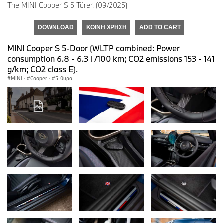
The MINI Cooper S 5-Türer. (09/2025)
DOWNLOAD
ΚΟΙΝΉ ΧΡΉΣΗ
ADD TO CART
MINI Cooper S 5-Door (WLTP combined: Power
consumption 6.8 - 6.3 l /100 km; CO2 emissions 153 - 141
g/km; CO2 class E).
MINI
·
Cooper
·
5-θυρο