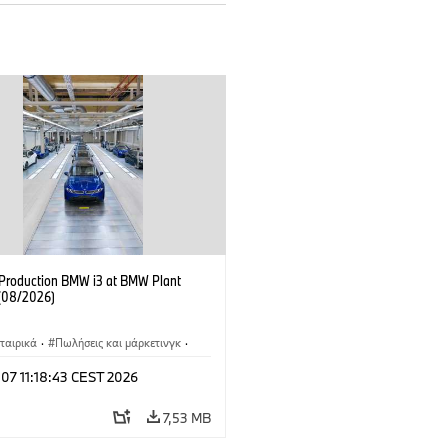
f Production BMW i3 at BMW Plant
(08/2026)
ταιρικά
·
Πωλήσεις και μάρκετινγκ
·
άσια παραγωγής
·
Τοποθεσίες
·
i3
·
 07 11:18:43 CEST 2026
7,53 MB