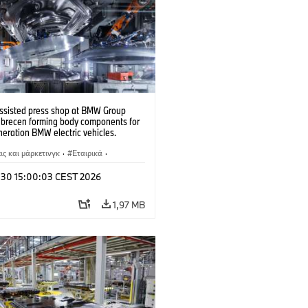
ssisted press shop at BMW Group
ebrecen forming body components for
eration BMW electric vehicles.
6)
ς και μάρκετινγκ
·
Εταιρικά
·
άσια παραγωγής
·
Τοποθεσίες
l 30 15:00:03 CEST 2026
1,97 MB