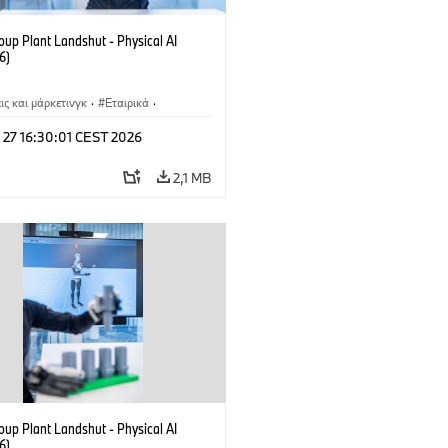
up Plant Landshut - Physical AI
6)
ς και μάρκετινγκ
·
Εταιρικά
·
ίες
·
Εργοστάσια παραγωγής
 27 16:30:01 CEST 2026
2,1 MB
up Plant Landshut - Physical AI
6)