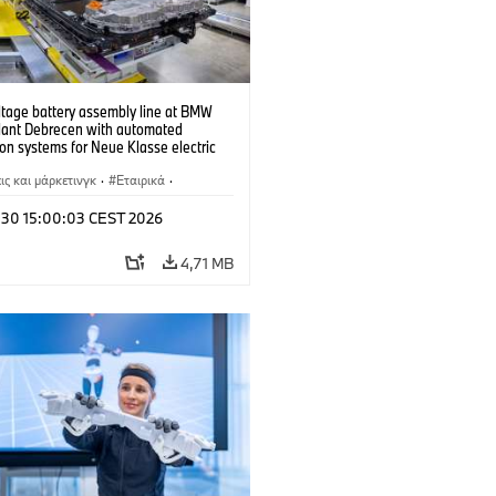
ltage battery assembly line at BMW
lant Debrecen with automated
on systems for Neue Klasse electric
. (07/2026)
ς και μάρκετινγκ
·
Εταιρικά
·
άσια παραγωγής
·
Τοποθεσίες
l 30 15:00:03 CEST 2026
4,71 MB