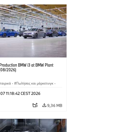
f Production BMW i3 at BMW Plant
(08/2026)
ταιρικά
·
Πωλήσεις και μάρκετινγκ
·
άσια παραγωγής
·
Τοποθεσίες
·
i3
·
 07 11:18:42 CEST 2026
9,36 MB