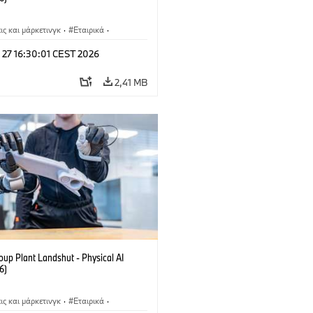
ς και μάρκετινγκ
·
Εταιρικά
·
ίες
·
Εργοστάσια παραγωγής
 27 16:30:01 CEST 2026
2,41 MB
up Plant Landshut - Physical AI
6)
ς και μάρκετινγκ
·
Εταιρικά
·