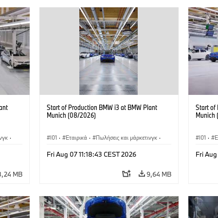
ant
Start of Production BMW i3 at BMW Plant
Start o
Munich (08/2026)
Munich 
νγκ
·
I01
·
Εταιρικά
·
Πωλήσεις και μάρκετινγκ
·
I01
·
Ε
i3
·
Εργοστάσια παραγωγής
·
Τοποθεσίες
·
i3
·
Εργοστ
Fri Aug 07 11:18:43 CEST 2026
Fri Aug
BMW i
BMW i
8,24 MB
9,64 MB