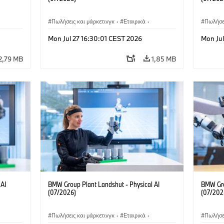
Πωλήσεις και μάρκετινγκ
·
Εταιρικά
·
Πωλήσει
Τοποθεσίες
·
Εργοστάσια παραγωγής
Τοποθεσ
Mon Jul 27 16:30:01 CEST 2026
Mon Jul
2,79 MB
1,85 MB
 AI
BMW Group Plant Landshut - Physical AI
BMW Gro
(07/2026)
(07/202
Πωλήσεις και μάρκετινγκ
·
Εταιρικά
·
Πωλήσει