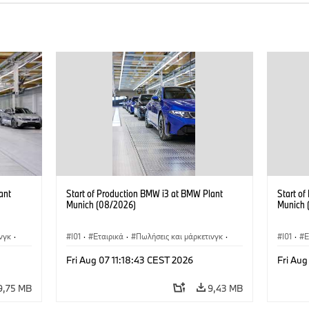
ant
Start of Production BMW i3 at BMW Plant
Start o
Munich (08/2026)
Munich 
νγκ
·
I01
·
Εταιρικά
·
Πωλήσεις και μάρκετινγκ
·
I01
·
Ε
i3
·
Εργοστάσια παραγωγής
·
Τοποθεσίες
·
i3
·
Εργοστ
Fri Aug 07 11:18:43 CEST 2026
Fri Aug
BMW i
BMW i
9,75 MB
9,43 MB