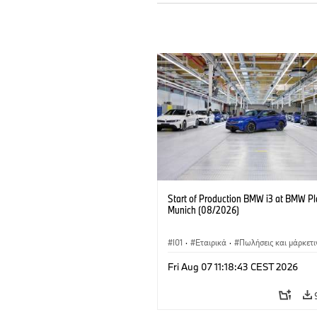
Start of Production BMW i3 at BMW Pl
Munich (08/2026)
I01
·
Εταιρικά
·
Πωλήσεις και μάρκετι
Εργοστάσια παραγωγής
·
Τοποθεσίες
·
Fri Aug 07 11:18:43 CEST 2026
BMW i