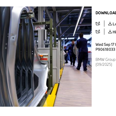
DOWNLOAD
L
H
Wed Sep 17 
P90618033
BMW Group 
(09/2025)