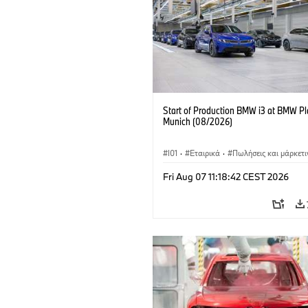
Start of Production BMW i3 at BMW Pl
Munich (08/2026)
I01
·
Εταιρικά
·
Πωλήσεις και μάρκετι
Εργοστάσια παραγωγής
·
Τοποθεσίες
·
Fri Aug 07 11:18:42 CEST 2026
BMW i