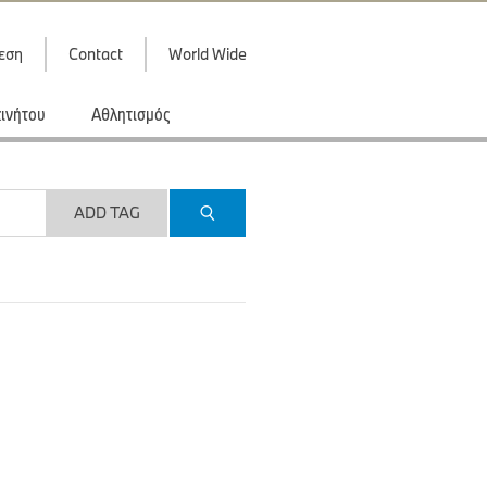
εση
Contact
World Wide
κινήτου
Αθλητισμός
ADD TAG