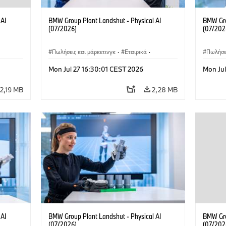
 AI
BMW Group Plant Landshut - Physical AI
BMW Gro
(07/2026)
(07/202
Πωλήσεις και μάρκετινγκ
·
Εταιρικά
·
Πωλήσει
Τοποθεσίες
·
Εργοστάσια παραγωγής
Τοποθεσ
Mon Jul 27 16:30:01 CEST 2026
Mon Jul
2,19 MB
2,28 MB
 AI
BMW Group Plant Landshut - Physical AI
BMW Gro
(07/2026)
(07/202