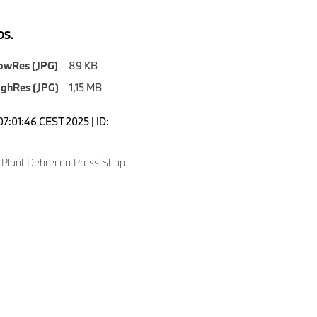
S.
owRes (JPG)
89 KB
ighRes (JPG)
1,15 MB
07:01:46 CEST 2025 | ID:
Plant Debrecen Press Shop