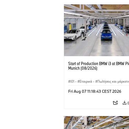
Start of Production BMW i3 at BMW Pl
Munich (08/2026)
I01
·
Εταιρικά
·
Πωλήσεις και μάρκετι
Εργοστάσια παραγωγής
·
Τοποθεσίες
·
Fri Aug 07 11:18:43 CEST 2026
BMW i