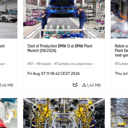
ant
Start of Production BMW i3 at BMW Plant
Robot-a
Munich (08/2026)
Plant D
next-gen
(07/202
νγκ
·
I01
·
Εταιρικά
·
Πωλήσεις και μάρκετινγκ
·
Πωλήσει
i3
·
Εργοστάσια παραγωγής
·
Τοποθεσίες
·
i3
·
Εργοστ
Fri Aug 07 11:18:42 CEST 2026
Thu Ju
BMW i
7,46 MB
1,44 MB