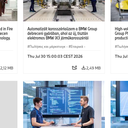
 in Fire
Automatizált karosszériaüzem a BMW Group
High-vo
recen
debreceni gyárában, ahol az új, tisztán
Group P
nology.
elektromos BMW iX3 járműkarosszériái
producti
készülnek. (07/2026)
vehicles
Πωλήσεις και μάρκετινγκ
·
Εταιρικά
·
Πωλήσει
Εργοστάσια παραγωγής
·
Τοποθεσίες
Εργοστ
Thu Jul 30 15:00:03 CEST 2026
Thu Ju
2,12 MB
2,49 MB