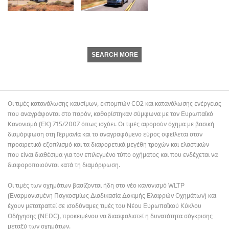
SEARCH MORE
Οι τιμές κατανάλωσης καυσίμων, εκπομπών CO2 και κατανάλωσης ενέργειας
που αναγράφονται στο παρόν, καθορίστηκαν σύμφωνα με τον Ευρωπαϊκό
Κανονισμό (ΕΚ) 715/2007 όπως ισχύει. Οι τιμές αφορούν όχημα με βασική
διαμόρφωση στη Γερμανία και το αναγραφόμενο εύρος οφείλεται στον
προαιρετικό εξοπλισμό και τα διαφορετικά μεγέθη τροχών και ελαστικών
που είναι διαθέσιμα για τον επιλεγμένο τύπο οχήματος και που ενδέχεται να
διαφοροποιούνται κατά τη διαμόρφωση.
Οι τιμές των οχημάτων βασίζονται ήδη στο νέο κανονισμό WLTP
(Εναρμονισμένη Παγκοσμίως Διαδικασία Δοκιμής Ελαφρών Οχημάτων) και
έχουν μετατραπεί σε ισοδύναμες τιμές του Νέου Ευρωπαϊκού Κύκλου
Οδήγησης (NEDC), προκειμένου να διασφαλιστεί η δυνατότητα σύγκρισης
μεταξύ των οχημάτων.