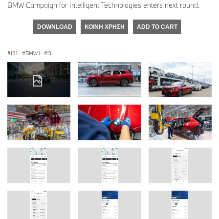
BMW Campaign for Intelligent Technologies enters next round.
DOWNLOAD
ΚΟΙΝΉ ΧΡΉΣΗ
ADD TO CART
I01
·
BMW i
·
i3