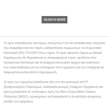
SEARCH MORE
Οι τιμές κατανάλωσης καυσίμων, εκπομπών CO2 και κατανάλωσης ενέργειας
που αναγράφονται στο παρόν, καθορίστηκαν σύμφωνα με τον Ευρωπαϊκό
Κανονισμό (ΕΚ) 715/2007 όπως ισχύει. Οι τιμές αφορούν όχημα με βασική
διαμόρφωση στη Γερμανία και το αναγραφόμενο εύρος οφείλεται στον
προαιρετικό εξοπλισμό και τα διαφορετικά μεγέθη τροχών και ελαστικών
που είναι διαθέσιμα για τον επιλεγμένο τύπο οχήματος και που ενδέχεται να
διαφοροποιούνται κατά τη διαμόρφωση.
Οι τιμές των οχημάτων βασίζονται ήδη στο νέο κανονισμό WLTP
(Εναρμονισμένη Παγκοσμίως Διαδικασία Δοκιμής Ελαφρών Οχημάτων) και
έχουν μετατραπεί σε ισοδύναμες τιμές του Νέου Ευρωπαϊκού Κύκλου
Οδήγησης (NEDC), προκειμένου να διασφαλιστεί η δυνατότητα σύγκρισης
μεταξύ των οχημάτων.