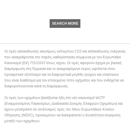
SEARCH MORE
Οι τιμές κατανάλωσης καυσίμων, εκπομπών CO2 και κατανάλωσης ενέργειας
που αναγράφονται στο παρόν, καθορίστηκαν σύμφωνα με τον Ευρωπαϊκό
Κανονισμό (ΕΚ) 715/2007 όπως ισχύει. Οι τιμές αφορούν όχημα με βασική
διαμόρφωση στη Γερμανία και το αναγραφόμενο εύρος οφείλεται στον
προαιρετικό εξοπλισμό και τα διαφορετικά μεγέθη τροχών και ελαστικών
που είναι διαθέσιμα για τον επιλεγμένο τύπο οχήματος και που ενδέχεται να
διαφοροποιούνται κατά τη διαμόρφωση.
Οι τιμές των οχημάτων βασίζονται ήδη στο νέο κανονισμό WLTP
(Εναρμονισμένη Παγκοσμίως Διαδικασία Δοκιμής Ελαφρών Οχημάτων) και
έχουν μετατραπεί σε ισοδύναμες τιμές του Νέου Ευρωπαϊκού Κύκλου
Οδήγησης (NEDC), προκειμένου να διασφαλιστεί η δυνατότητα σύγκρισης
μεταξύ των οχημάτων.