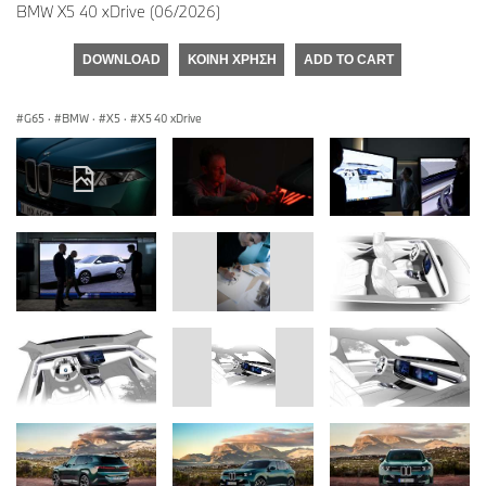
BMW X5 40 xDrive (06/2026)
DOWNLOAD
ΚΟΙΝΉ ΧΡΉΣΗ
ADD TO CART
G65
·
BMW
·
X5
·
X5 40 xDrive