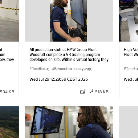
nt
All production staff at BMW Group Plant
High-Vo
ram
Woodruff complete a VR training program
Plant W
ory, they
developed on site. Within a virtual factory, they
tions
can practice real manufacturing operations
under realistic conditions. (07/2026)
Τοποθεσίες
·
Εργοστάσια παραγωγής
Τοποθεσ
Wed Jul 29 12:29:59 CEST 2026
Wed Jul
504 KB
518 KB