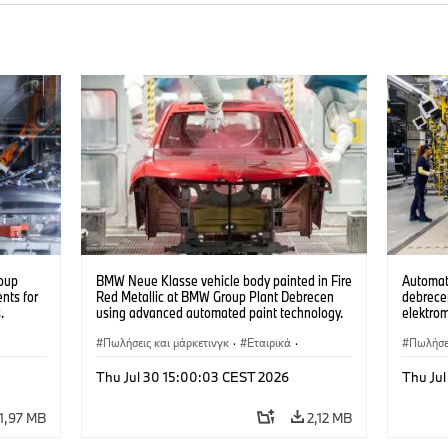
oup
BMW Neue Klasse vehicle body painted in Fire
Automat
nts for
Red Metallic at BMW Group Plant Debrecen
debrecen
.
using advanced automated paint technology.
elektro
(07/2026)
készüln
Πωλήσεις και μάρκετινγκ
·
Εταιρικά
·
Πωλήσει
Εργοστάσια παραγωγής
·
Τοποθεσίες
Εργοστ
Thu Jul 30 15:00:03 CEST 2026
Thu Ju
1,97 MB
2,12 MB