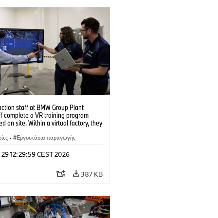
uction staff at BMW Group Plant
f complete a VR training program
d on site. Within a virtual factory, they
tice real manufacturing operations
alistic conditions. (07/2026)
ίες
·
Εργοστάσια παραγωγής
 29 12:29:59 CEST 2026
387 KB