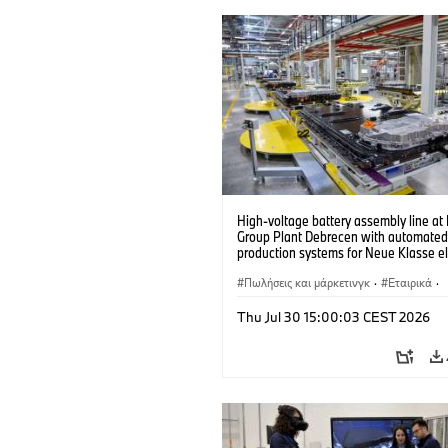
High-voltage battery assembly line a
Group Plant Debrecen with automated
production systems for Neue Klasse el
vehicles. (07/2026)
Πωλήσεις και μάρκετινγκ
·
Εταιρικά
·
Εργοστάσια παραγωγής
·
Τοποθεσίες
Thu Jul 30 15:00:03 CEST 2026