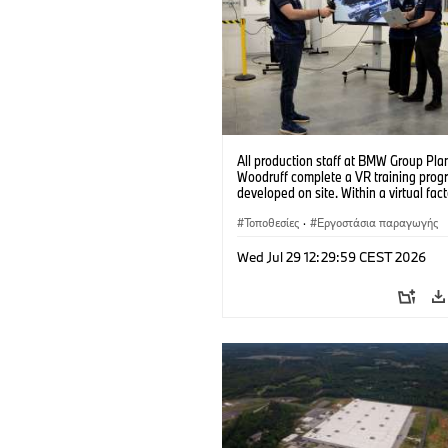
All production staff at BMW Group Pla
Woodruff complete a VR training prog
developed on site. Within a virtual fact
can practice real manufacturing opera
under realistic conditions. (07/2026)
Τοποθεσίες
·
Εργοστάσια παραγωγής
Wed Jul 29 12:29:59 CEST 2026