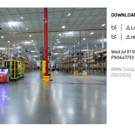
DOWNLOAD
L
H
Wed Jul 01 1
P90647733
BMW Group P
(06/2026)