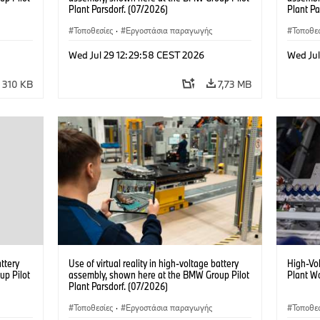
Plant Parsdorf. (07/2026)
Plant Pa
Τοποθεσίες
·
Εργοστάσια παραγωγής
Τοποθεσ
Wed Jul 29 12:29:58 CEST 2026
Wed Ju
310 KB
7,73 MB
attery
Use of virtual reality in high-voltage battery
High-Vo
up Pilot
assembly, shown here at the BMW Group Pilot
Plant W
Plant Parsdorf. (07/2026)
Τοποθεσίες
·
Εργοστάσια παραγωγής
Τοποθεσ