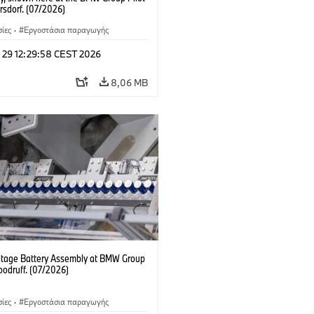
rsdorf. (07/2026)
ίες
·
Εργοστάσια παραγωγής
l 29 12:29:58 CEST 2026
8,06 MB
ltage Battery Assembly at BMW Group
oodruff. (07/2026)
ίες
·
Εργοστάσια παραγωγής