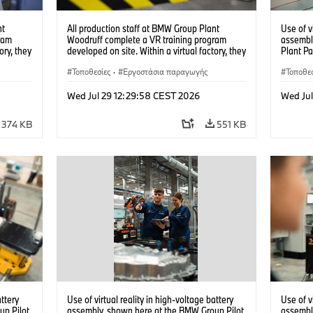
nt
All production staff at BMW Group Plant
Use of v
ram
Woodruff complete a VR training program
assembl
ory, they
developed on site. Within a virtual factory, they
Plant Pa
tions
can practice real manufacturing operations
under realistic conditions. (07/2026)
Τοποθεσίες
·
Εργοστάσια παραγωγής
Τοποθεσ
Wed Jul 29 12:29:58 CEST 2026
Wed Ju
374 KB
551 KB
attery
Use of virtual reality in high-voltage battery
Use of v
up Pilot
assembly, shown here at the BMW Group Pilot
assembl