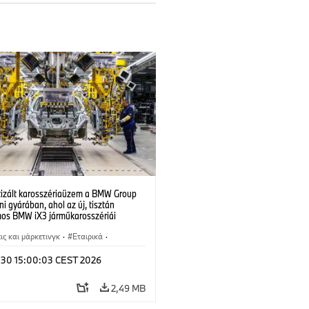
izált karosszériaüzem a BMW Group
i gyárában, ahol az új, tisztán
mos BMW iX3 járműkarosszériái
ek. (07/2026)
ς και μάρκετινγκ
·
Εταιρικά
·
άσια παραγωγής
·
Τοποθεσίες
l 30 15:00:03 CEST 2026
2,49 MB