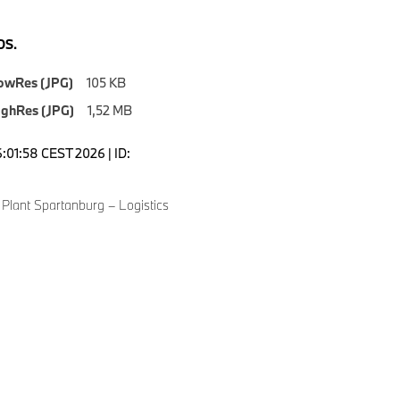
S.
owRes (JPG)
105 KB
ighRes (JPG)
1,52 MB
6:01:58 CEST 2026 | ID:
lant Spartanburg – Logistics