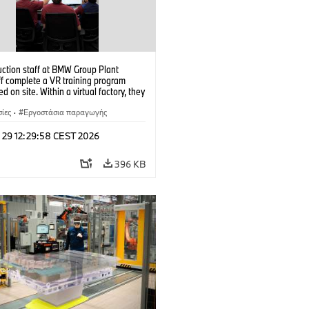
uction staff at BMW Group Plant
f complete a VR training program
d on site. Within a virtual factory, they
tice real manufacturing operations
alistic conditions. (07/2026)
ίες
·
Εργοστάσια παραγωγής
l 29 12:29:58 CEST 2026
396 KB