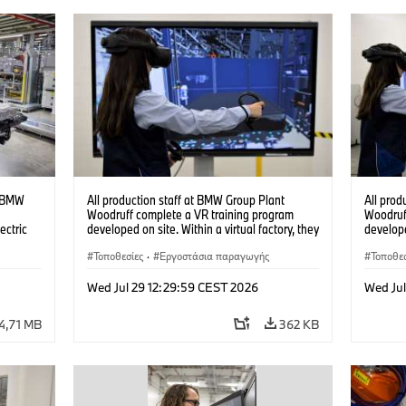
t BMW
All production staff at BMW Group Plant
All prod
Woodruff complete a VR training program
Woodruf
ectric
developed on site. Within a virtual factory, they
develope
can practice real manufacturing operations
can prac
under realistic conditions. (07/2026)
Τοποθεσίες
·
Εργοστάσια παραγωγής
under re
Τοποθεσ
Wed Jul 29 12:29:59 CEST 2026
Wed Jul
4,71 MB
362 KB