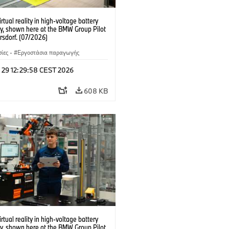
irtual reality in high-voltage battery
y, shown here at the BMW Group Pilot
rsdorf. (07/2026)
ίες
·
Εργοστάσια παραγωγής
l 29 12:29:58 CEST 2026
608 KB
irtual reality in high-voltage battery
y, shown here at the BMW Group Pilot