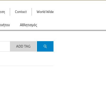
εση
Contact
World Wide
κινήτου
Αθλητισμός
ADD TAG