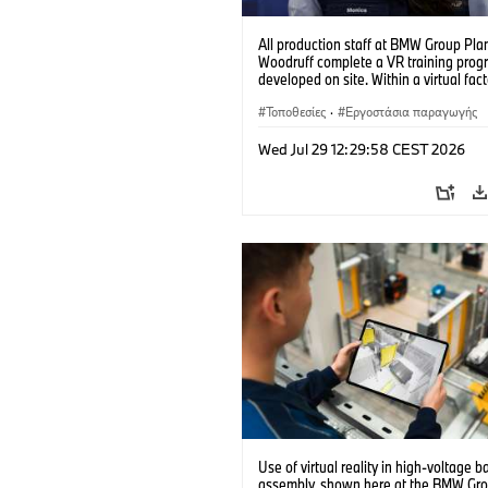
All production staff at BMW Group Pla
Woodruff complete a VR training prog
developed on site. Within a virtual fact
can practice real manufacturing opera
under realistic conditions. (07/2026)
Τοποθεσίες
·
Εργοστάσια παραγωγής
Wed Jul 29 12:29:58 CEST 2026
Use of virtual reality in high-voltage b
assembly, shown here at the BMW Gro