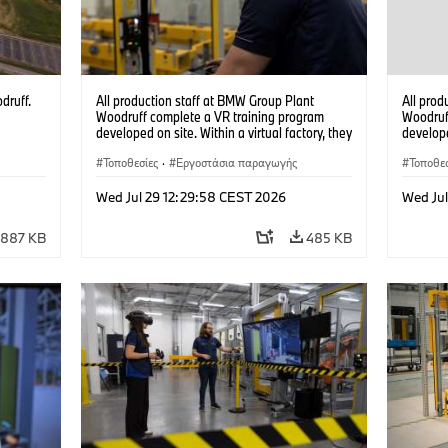
druff.
All production staff at BMW Group Plant
All prod
Woodruff complete a VR training program
Woodruf
developed on site. Within a virtual factory, they
develope
can practice real manufacturing operations
can prac
under realistic conditions. (07/2026)
Τοποθεσίες
·
Εργοστάσια παραγωγής
under re
Τοποθεσ
Wed Jul 29 12:29:58 CEST 2026
Wed Ju
887 KB
485 KB