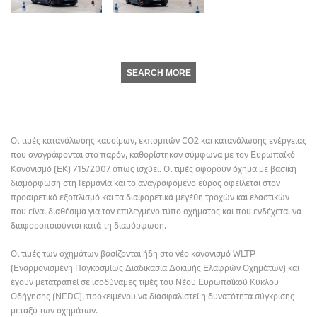
SEARCH MORE
Οι τιμές κατανάλωσης καυσίμων, εκπομπών CO2 και κατανάλωσης ενέργειας
που αναγράφονται στο παρόν, καθορίστηκαν σύμφωνα με τον Ευρωπαϊκό
Κανονισμό (ΕΚ) 715/2007 όπως ισχύει. Οι τιμές αφορούν όχημα με βασική
διαμόρφωση στη Γερμανία και το αναγραφόμενο εύρος οφείλεται στον
προαιρετικό εξοπλισμό και τα διαφορετικά μεγέθη τροχών και ελαστικών
που είναι διαθέσιμα για τον επιλεγμένο τύπο οχήματος και που ενδέχεται να
διαφοροποιούνται κατά τη διαμόρφωση.
Οι τιμές των οχημάτων βασίζονται ήδη στο νέο κανονισμό WLTP
(Εναρμονισμένη Παγκοσμίως Διαδικασία Δοκιμής Ελαφρών Οχημάτων) και
έχουν μετατραπεί σε ισοδύναμες τιμές του Νέου Ευρωπαϊκού Κύκλου
Οδήγησης (NEDC), προκειμένου να διασφαλιστεί η δυνατότητα σύγκρισης
μεταξύ των οχημάτων.