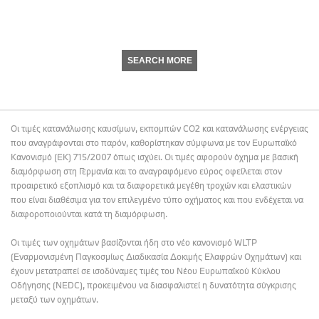
SEARCH MORE
Οι τιμές κατανάλωσης καυσίμων, εκπομπών CO2 και κατανάλωσης ενέργειας
που αναγράφονται στο παρόν, καθορίστηκαν σύμφωνα με τον Ευρωπαϊκό
Κανονισμό (ΕΚ) 715/2007 όπως ισχύει. Οι τιμές αφορούν όχημα με βασική
διαμόρφωση στη Γερμανία και το αναγραφόμενο εύρος οφείλεται στον
προαιρετικό εξοπλισμό και τα διαφορετικά μεγέθη τροχών και ελαστικών
που είναι διαθέσιμα για τον επιλεγμένο τύπο οχήματος και που ενδέχεται να
διαφοροποιούνται κατά τη διαμόρφωση.
Οι τιμές των οχημάτων βασίζονται ήδη στο νέο κανονισμό WLTP
(Εναρμονισμένη Παγκοσμίως Διαδικασία Δοκιμής Ελαφρών Οχημάτων) και
έχουν μετατραπεί σε ισοδύναμες τιμές του Νέου Ευρωπαϊκού Κύκλου
Οδήγησης (NEDC), προκειμένου να διασφαλιστεί η δυνατότητα σύγκρισης
μεταξύ των οχημάτων.