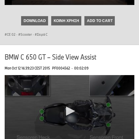
0
seconds
of
DOWNLOAD
ΚΟΙΝΉ ΧΡΉΣΗ
ADD TO CART
0
seconds
CE 02
·
Scooter
·
Σειρά C
BMW C 650 GT – Side View Assist
Mon Oct 12 16:39:23 CEST 2015
PF0004562
·
00:02:09