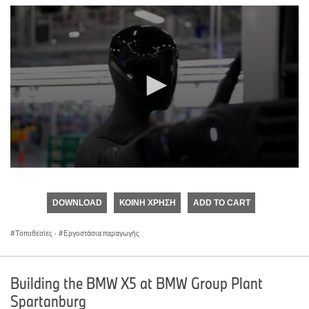
0
seconds
of
DOWNLOAD
ΚΟΙΝΉ ΧΡΉΣΗ
ADD TO CART
0
seconds
Τοποθεσίες
·
Εργοστάσια παραγωγής
Building the BMW X5 at BMW Group Plant
Spartanburg