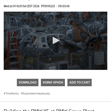
Wed Jul 01 16:01:56 CEST 2026
PF0010223
·
00:03:40
0
seconds
of
DOWNLOAD
ΚΟΙΝΉ ΧΡΉΣΗ
ADD TO CART
0
seconds
Τοποθεσίες
·
Εργοστάσια παραγωγής