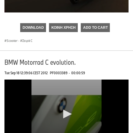
0
seconds
of
DOWNLOAD
ΚΟΙΝΉ ΧΡΉΣΗ
ADD TO CART
0
seconds
Scooter
·
Σειρά C
BMW Motorrad C evolution.
Tue Sep 18 12:39:06 CEST 2012
PF0003389
·
00:00:59