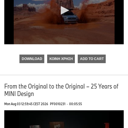
0
seconds
of
DOWNLOAD
ΚΟΙΝΉ ΧΡΉΣΗ
ADD TO CART
0
seconds
From the Original to the Original – 25 Years of
MINI Design
Mon Aug 03 12:59:45 CEST 2026
PF0010231
·
00:05:55