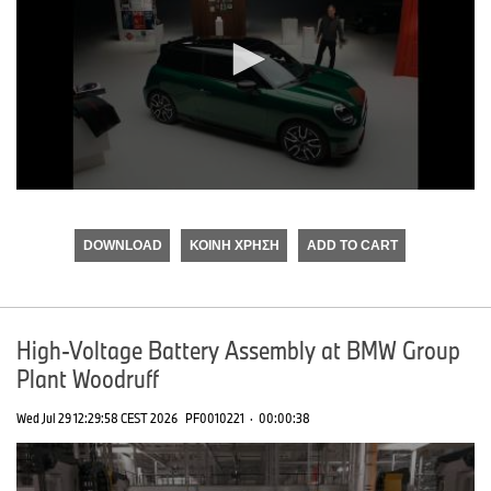
0
seconds
of
DOWNLOAD
ΚΟΙΝΉ ΧΡΉΣΗ
ADD TO CART
0
seconds
High-Voltage Battery Assembly at BMW Group
Plant Woodruff
Wed Jul 29 12:29:58 CEST 2026
PF0010221
·
00:00:38