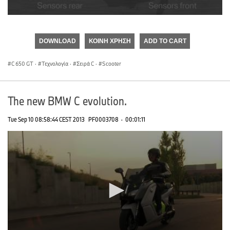
0
seconds
of
DOWNLOAD
ΚΟΙΝΉ ΧΡΉΣΗ
ADD TO CART
0
seconds
C 650 GT
·
Τεχνολογία
·
Σειρά C
·
Scooter
The new BMW C evolution.
Tue Sep 10 08:58:44 CEST 2013
PF0003708
·
00:01:11