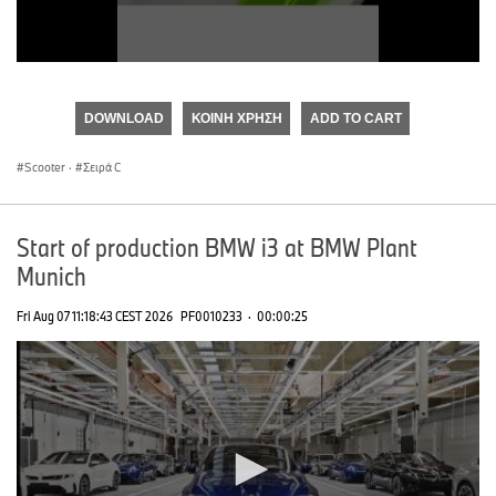
0
seconds
of
DOWNLOAD
ΚΟΙΝΉ ΧΡΉΣΗ
ADD TO CART
0
seconds
Scooter
·
Σειρά C
Start of production BMW i3 at BMW Plant
Munich
Fri Aug 07 11:18:43 CEST 2026
PF0010233
·
00:00:25