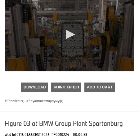
0
seconds
of
DOWNLOAD
ΚΟΙΝΉ ΧΡΉΣΗ
ADD TO CART
0
seconds
Τοποθεσίες
·
Εργοστάσια παραγωγής
Figure 03 at BMW Group Plant Spartanburg
Wed Jul 01 16:01:56 CEST 2026
PF0010224
·
00:00:53