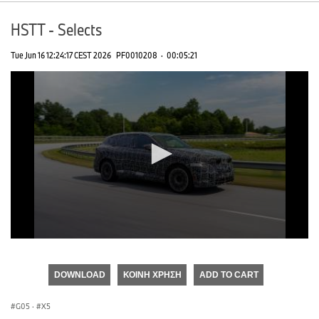
HSTT - Selects
Tue Jun 16 12:24:17 CEST 2026
PF0010208
·
00:05:21
0
seconds
of
DOWNLOAD
ΚΟΙΝΉ ΧΡΉΣΗ
ADD TO CART
0
seconds
G05
·
X5