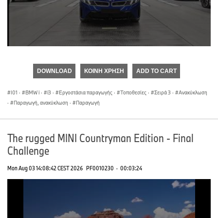
0
seconds
of
DOWNLOAD
ΚΟΙΝΉ ΧΡΉΣΗ
ADD TO CART
0
seconds
I01
·
BMW i
·
i3
·
Εργοστάσια παραγωγής
·
Τοποθεσίες
·
Σειρά 3
·
Ανακύκλωση
·
Παραγωγή, ανακύκλωση
·
Παραγωγή
The rugged MINI Countryman Edition - Final
Challenge
Mon Aug 03 14:08:42 CEST 2026
PF0010230
·
00:03:24