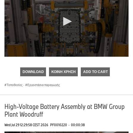
0
seconds
of
DOWNLOAD
ΚΟΙΝΉ ΧΡΉΣΗ
ADD TO CART
0
seconds
Τοποθεσίες
·
Εργοστάσια παραγωγής
High-Voltage Battery Assembly at BMW Group
Plant Woodruff
Wed Jul 29 12:29:58 CEST 2026
PF0010220
·
00:00:38