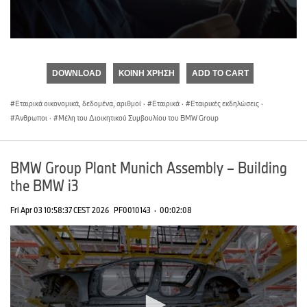
0
seconds
of
DOWNLOAD
ΚΟΙΝΉ ΧΡΉΣΗ
ADD TO CART
0
seconds
Εταιρικά οικονομικά, δεδομένα, αριθμοί
·
Εταιρικά
·
Εταιρικές εκδηλώσεις
·
Άνθρωποι
·
Μέλη του Διοικητικού Συμβουλίου του BMW Group
BMW Group Plant Munich Assembly – Building
the BMW i3
Fri Apr 03 10:58:37 CEST 2026
PF0010143
·
00:02:08