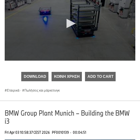
0
seconds
of
DOWNLOAD
ΚΟΙΝΉ ΧΡΉΣΗ
ADD TO CART
0
seconds
Εταιρικά
·
Πωλήσεις και μάρκετινγκ
BMW Group Plant Munich – Building the BMW
i3
Fri Apr 03 10:58:37 CEST 2026
PF0010139
·
00:04:51