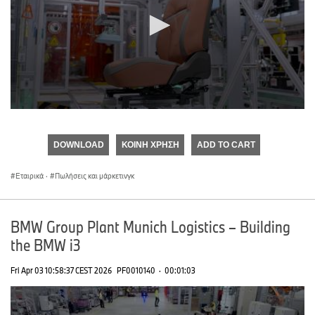
0
seconds
of
DOWNLOAD
ΚΟΙΝΉ ΧΡΉΣΗ
ADD TO CART
0
seconds
Εταιρικά
·
Πωλήσεις και μάρκετινγκ
BMW Group Plant Munich Logistics – Building
the BMW i3
Fri Apr 03 10:58:37 CEST 2026
PF0010140
·
00:01:03