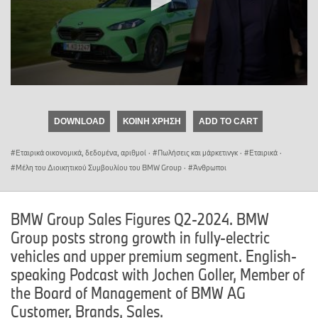
0
seconds
of
DOWNLOAD
ΚΟΙΝΉ ΧΡΉΣΗ
ADD TO CART
0
seconds
Εταιρικά οικονομικά, δεδομένα, αριθμοί
·
Πωλήσεις και μάρκετινγκ
·
Εταιρικά
·
Μέλη του Διοικητικού Συμβουλίου του BMW Group
·
Άνθρωποι
BMW Group Sales Figures Q2-2024. BMW
Group posts strong growth in fully-electric
vehicles and upper premium segment. English-
speaking Podcast with Jochen Goller, Member of
the Board of Management of BMW AG
Customer, Brands, Sales.