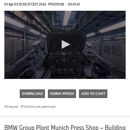
Fri Apr 03 10:58:37 CEST 2026
PF0010138
·
00:01:41
0
seconds
of
DOWNLOAD
ΚΟΙΝΉ ΧΡΉΣΗ
ADD TO CART
0
seconds
Εταιρικά
·
Πωλήσεις και μάρκετινγκ
BMW Group Plant Munich Press Shop – Building