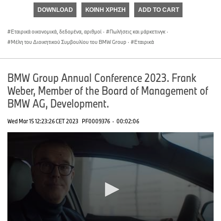
of
DOWNLOAD
ΚΟΙΝΉ ΧΡΉΣΗ
ADD TO CART
0
seconds
Εταιρικά οικονομικά, δεδομένα, αριθμοί
·
Πωλήσεις και μάρκετινγκ
·
Μέλη του Διοικητικού Συμβουλίου του BMW Group
·
Εταιρικά
BMW Group Annual Conference 2023. Frank
Weber, Member of the Board of Management of
BMW AG, Development.
Wed Mar 15 12:23:26 CET 2023
PF0009376
·
00:02:06