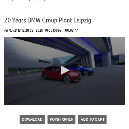
20 Years BMW Group Plant Leipzig
Fri Nov 21 13:12:28 CET 2025
PF0010095
·
00:03:47
0
seconds
of
DOWNLOAD
ΚΟΙΝΉ ΧΡΉΣΗ
ADD TO CART
0
seconds