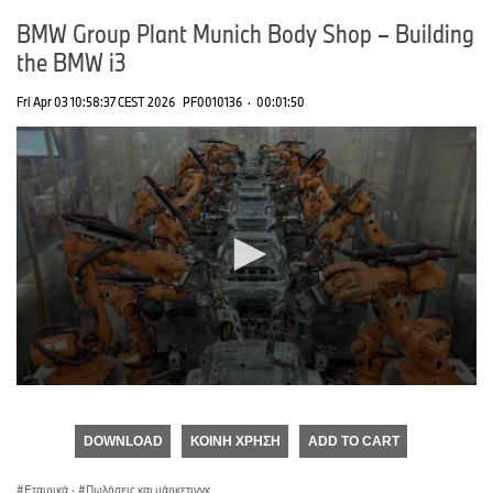
BMW Group Plant Munich Body Shop – Building
the BMW i3
Fri Apr 03 10:58:37 CEST 2026
PF0010136
·
00:01:50
0
seconds
of
DOWNLOAD
ΚΟΙΝΉ ΧΡΉΣΗ
ADD TO CART
0
seconds
Εταιρικά
·
Πωλήσεις και μάρκετινγκ