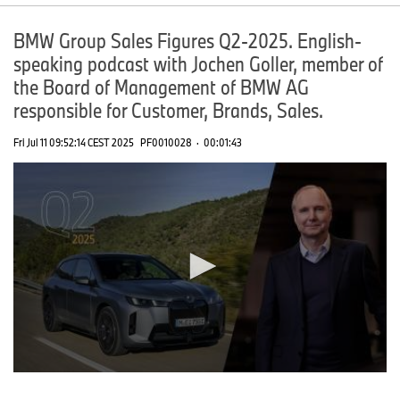
BMW Group Sales Figures Q2-2025. English-
speaking podcast with Jochen Goller, member of
the Board of Management of BMW AG
responsible for Customer, Brands, Sales.
Fri Jul 11 09:52:14 CEST 2025
PF0010028
·
00:01:43
0
seconds