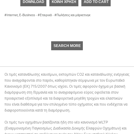
DOWNLOAD
ΚΟΙΝΉ ΧΡΉΣΗ
ADD TO CART
0
seconds
Internet, E-Business
·
Εταιρικά
·
Πωλήσεις και μάρκετινγκ
SEARCH MORE
Οι τιμές κατανάλωσης καυσίμων, εκπομπών CO2 και κατανάλωσης ενέργειας
που αναγράφονται στο παρόν, καθορίστηκαν σύμφωνα με τον Ευρωπαϊκό
Κανονισμό (ΕΚ) 715/2007 όπως ισχύει. Οι τιμές αφορούν όχημα με βασική
διαμόρφωση στη Γερμανία και το αναγραφόμενο εύρος οφείλεται στον
προαιρετικό εξοπλισμό και τα διαφορετικά μεγέθη τροχών και ελαστικών
που είναι διαθέσιμα για τον επιλεγμένο τύπο οχήματος και που ενδέχεται να
διαφοροποιούνται κατά τη διαμόρφωση.
Οι τιμές των οχημάτων βασίζονται ήδη στο νέο κανονισμό WLTP
(Εναρμονισμένη Παγκοσμίως Διαδικασία Δοκιμής Ελαφρών Οχημάτων) και