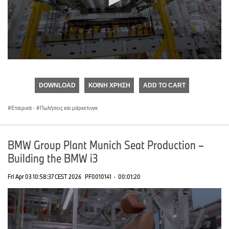
0
seconds
of
DOWNLOAD
ΚΟΙΝΉ ΧΡΉΣΗ
ADD TO CART
0
seconds
Εταιρικά
·
Πωλήσεις και μάρκετινγκ
BMW Group Plant Munich Seat Production –
Building the BMW i3
Fri Apr 03 10:58:37 CEST 2026
PF0010141
·
00:01:20