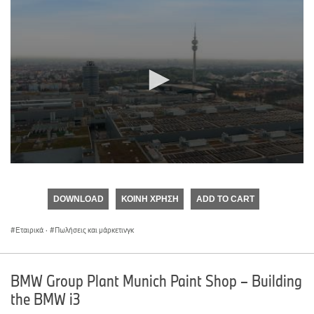
0
seconds
of
DOWNLOAD
ΚΟΙΝΉ ΧΡΉΣΗ
ADD TO CART
0
seconds
Εταιρικά
·
Πωλήσεις και μάρκετινγκ
BMW Group Plant Munich Paint Shop – Building
the BMW i3