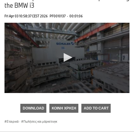
the BMW i3
Fri Apr 03 10:58:37 CEST 2026
PF0010137
·
00:01:06
0
seconds
of
DOWNLOAD
ΚΟΙΝΉ ΧΡΉΣΗ
ADD TO CART
0
seconds
Εταιρικά
·
Πωλήσεις και μάρκετινγκ