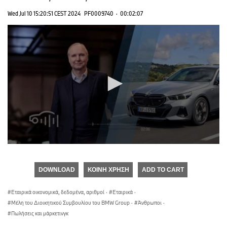
Wed Jul 10 15:20:51 CEST 2024
PF0009740
·
00:02:07
0
seconds
of
DOWNLOAD
ΚΟΙΝΉ ΧΡΉΣΗ
ADD TO CART
0
seconds
Εταιρικά οικονομικά, δεδομένα, αριθμοί
·
Εταιρικά
·
Μέλη του Διοικητικού Συμβουλίου του BMW Group
·
Άνθρωποι
·
Πωλήσεις και μάρκετινγκ