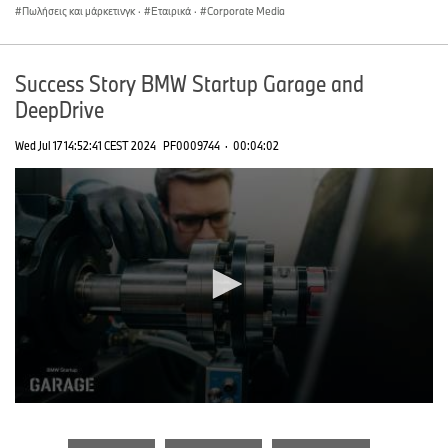
Πωλήσεις και μάρκετινγκ
·
Εταιρικά
·
Corporate Media
Success Story BMW Startup Garage and
DeepDrive
Wed Jul 17 14:52:41 CEST 2024
PF0009744
·
00:04:02
0
seconds
of