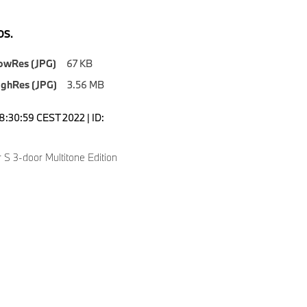
S.
owRes (JPG)
67 KB
ighRes (JPG)
3.56 MB
18:30:59 CEST 2022 | ID:
S 3-door Multitone Edition