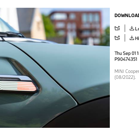
DOWNLOAD
L
H
Thu Sep 01 
P90474351
MINI Cooper 
(08/2022).