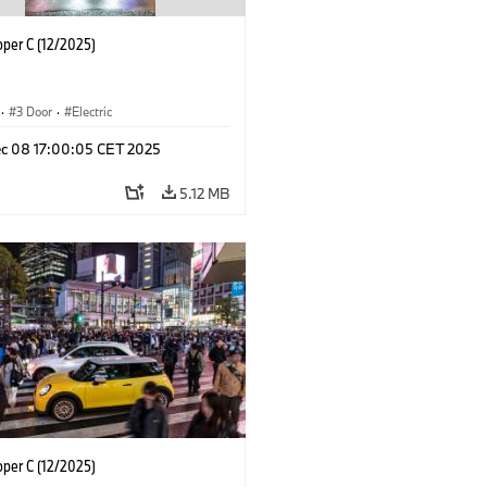
oper C (12/2025)
·
3 Door
·
Electric
c 08 17:00:05 CET 2025
5.12 MB
oper C (12/2025)