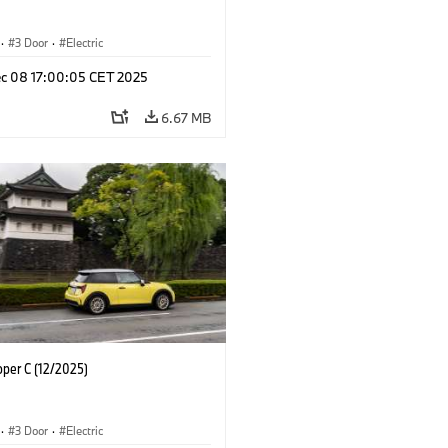
·
3 Door
·
Electric
c 08 17:00:05 CET 2025
6.67 MB
oper C (12/2025)
·
3 Door
·
Electric