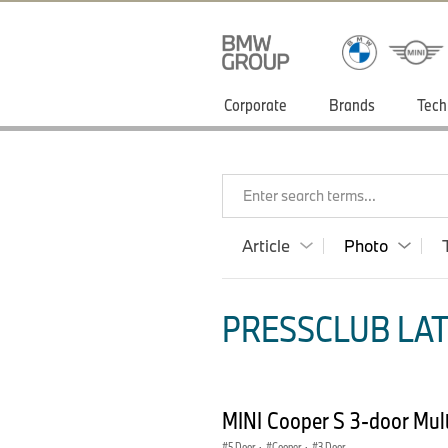
Corporate
Brands
Tech
Enter search terms...
Article
Photo
PRESSCLUB LAT
MINI Cooper S 3-door Mul
5 Door
·
Cooper
·
3 Door