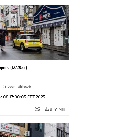
oper C (12/2025)
·
3 Door
·
Electric
c 08 17:00:05 CET 2025
6.41 MB