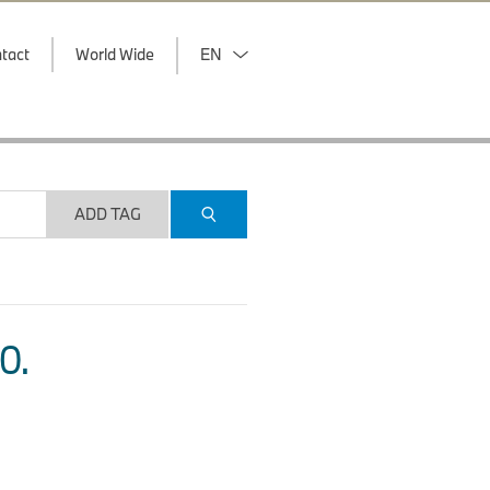
tact
World Wide
EN
ADD TAG
O.