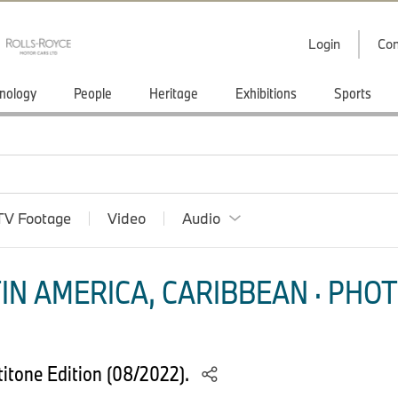
Login
Con
nology
People
Heritage
Exhibitions
Sports
TV Footage
Video
Audio
IN AMERICA, CARIBBEAN · PHOT
titone Edition (08/2022).