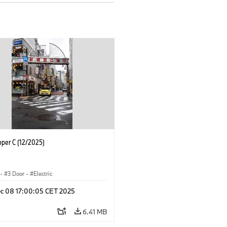
oper C (12/2025)
·
3 Door
·
Electric
c 08 17:00:05 CET 2025
6.41 MB