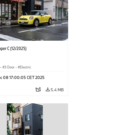
oper C (12/2025)
·
3 Door
·
Electric
c 08 17:00:05 CET 2025
5.4 MB