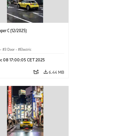
oper C (12/2025)
·
3 Door
·
Electric
c 08 17:00:05 CET 2025
6.44 MB