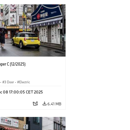
oper C (12/2025)
·
3 Door
·
Electric
c 08 17:00:05 CET 2025
6.41 MB