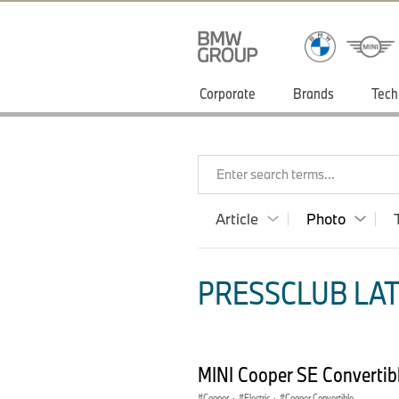
Corporate
Brands
Tech
Enter search terms...
Article
Photo
PRESSCLUB LAT
MINI Cooper SE Convertib
Cooper
·
Electric
·
Cooper Convertible