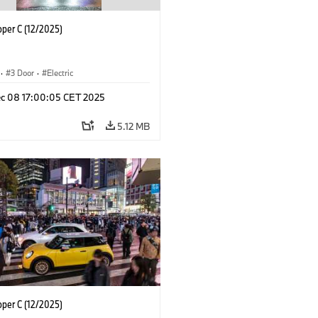
oper C (12/2025)
·
3 Door
·
Electric
c 08 17:00:05 CET 2025
5.12 MB
oper C (12/2025)