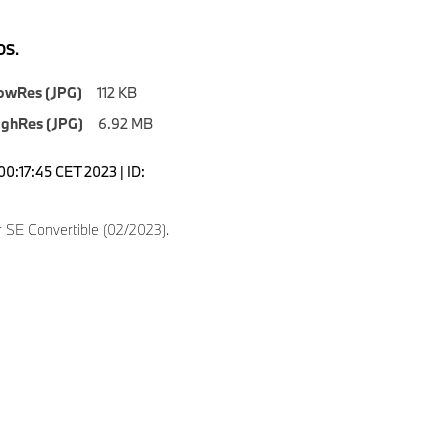
S.
owRes (JPG)
112 KB
ighRes (JPG)
6.92 MB
00:17:45 CET 2023 | ID:
8
 SE Convertible (02/2023).