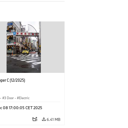
oper C (12/2025)
·
3 Door
·
Electric
c 08 17:00:05 CET 2025
6.41 MB