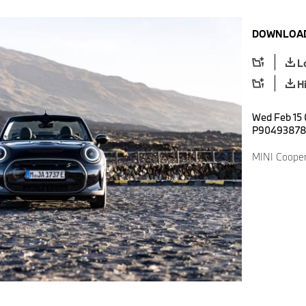
DOWNLOAD
L
H
Wed Feb 15 
P9049387
MINI Cooper