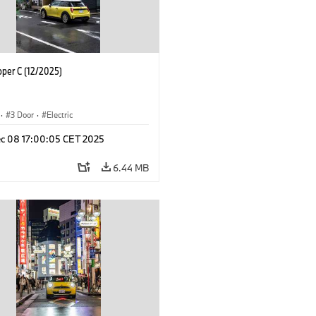
oper C (12/2025)
·
3 Door
·
Electric
c 08 17:00:05 CET 2025
6.44 MB