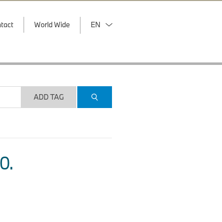
tact
World Wide
EN
ADD TAG
O.