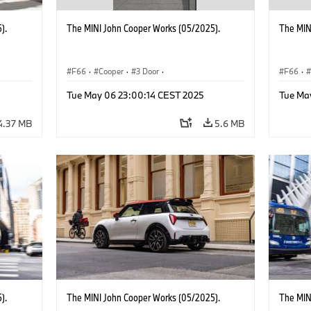
).
The MINI John Cooper Works (05/2025).
The MIN
F66
·
Cooper
·
3 Door
·
F66
·
 Works
MINI John Cooper Works
·
John Cooper Works
MINI J
Tue May 06 23:00:14 CEST 2025
Tue Ma
4.37 MB
5.6 MB
).
The MINI John Cooper Works (05/2025).
The MIN