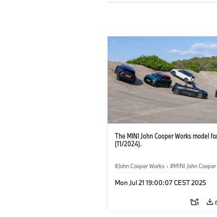
The MINI John Cooper Works model fa
(11/2024).
John Cooper Works
·
MINI John Cooper
John Cooper Works Convertible
·
Mon Jul 21 19:00:07 CEST 2025
John Cooper Works Countryman
·
Elect
Aceman