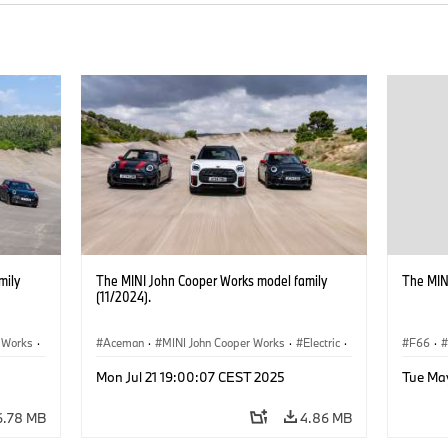
mily
The MINI John Cooper Works model family
The MIN
(11/2024).
 Works
·
Aceman
·
MINI John Cooper Works
·
Electric
·
F66
·
John Cooper Works
·
MINI J
Mon Jul 21 19:00:07 CEST 2025
Tue Ma
ric
·
John Cooper Works Convertible
·
John Cooper Works Countryman
6.78 MB
4.86 MB