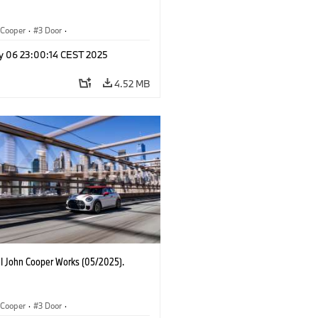
Cooper
·
3 Door
·
ohn Cooper Works
·
John Cooper Works
y 06 23:00:14 CEST 2025
4.52 MB
I John Cooper Works (05/2025).
Cooper
·
3 Door
·