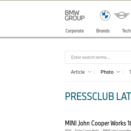
Corporate
Brands
Tech
Enter search terms...
Article
Photo
PRESSCLUB LAT
MINI John Cooper Works 1
F56
·
John Cooper Works
·
MINI John Cooper Wo