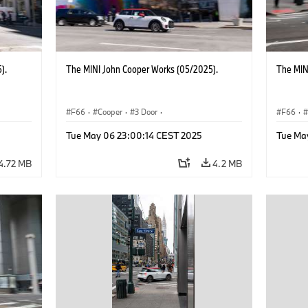
).
The MINI John Cooper Works (05/2025).
The MIN
F66
·
Cooper
·
3 Door
·
F66
·
 Works
MINI John Cooper Works
·
John Cooper Works
MINI J
Tue May 06 23:00:14 CEST 2025
Tue Ma
4.72 MB
4.2 MB