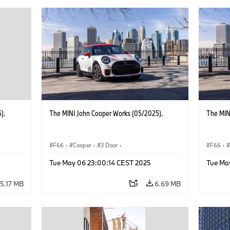
).
The MINI John Cooper Works (05/2025).
The MIN
F66
·
Cooper
·
3 Door
·
F66
·
 Works
MINI John Cooper Works
·
John Cooper Works
MINI J
Tue May 06 23:00:14 CEST 2025
Tue Ma
5.17 MB
6.69 MB