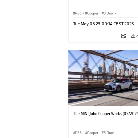
F66
·
Cooper
·
3 Door
·
MINI John Cooper Works
·
John Cooper
Tue May 06 23:00:14 CEST 2025
The MINI John Cooper Works (05/2025
F66
·
Cooper
·
3 Door
·