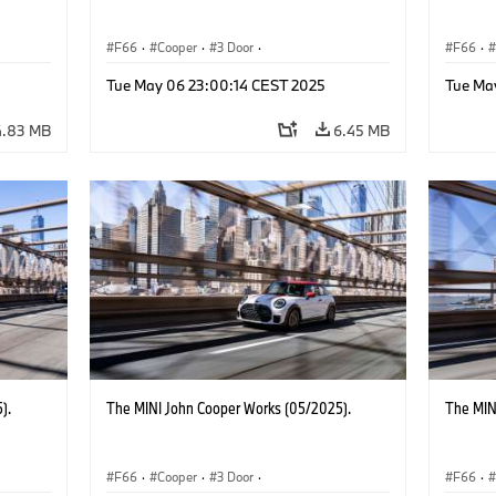
F66
·
Cooper
·
3 Door
·
F66
·
 Works
MINI John Cooper Works
·
John Cooper Works
MINI J
Tue May 06 23:00:14 CEST 2025
Tue Ma
4.83 MB
6.45 MB
).
The MINI John Cooper Works (05/2025).
The MIN
F66
·
Cooper
·
3 Door
·
F66
·