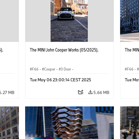
).
The MINI John Cooper Works (05/2025).
The MIN
F66
·
Cooper
·
3 Door
·
F66
·
 Works
MINI John Cooper Works
·
John Cooper Works
MINI J
Tue May 06 23:00:14 CEST 2025
Tue Ma
6.27 MB
5.66 MB