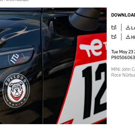
DOWNLOAD
L
H
Tue May 23 2
P90506063
MINI John C
Race Nürbur