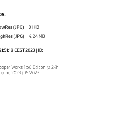
S.
owRes (JPG)
81 KB
ighRes (JPG)
4.24 MB
1:51:18 CEST 2023 | ID:
ooper Works 1to6 Edition @ 24h
gring 2023 (05/2023).