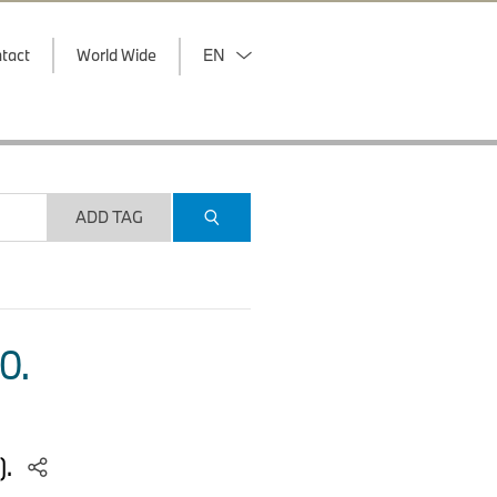
tact
World Wide
EN
ADD TAG
O.
).