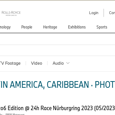
Login
Con
nology
People
Heritage
Exhibitions
Sports
TV Footage
Video
Audio
IN AMERICA, CARIBBEAN · PHOT
to6 Edition @ 24h Race Nürburgring 2023 (05/2023
rks
·
MINI Motorsport