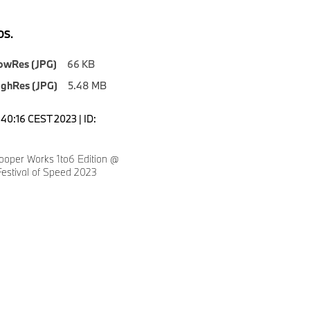
S.
owRes (JPG)
66 KB
ighRes (JPG)
5.48 MB
1:40:16 CEST 2023 | ID:
ooper Works 1to6 Edition @
stival of Speed 2023