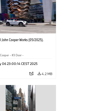
I John Cooper Works (05/2025).
Cooper
·
3 Door
·
ohn Cooper Works
·
John Cooper Works
y 06 23:00:14 CEST 2025
4.2 MB