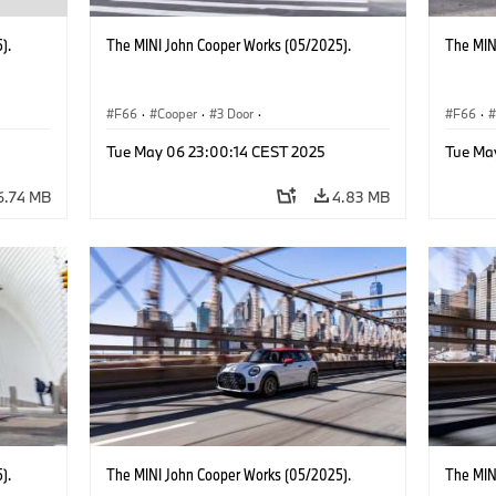
).
The MINI John Cooper Works (05/2025).
The MIN
F66
·
Cooper
·
3 Door
·
F66
·
 Works
MINI John Cooper Works
·
John Cooper Works
MINI J
Tue May 06 23:00:14 CEST 2025
Tue Ma
6.74 MB
4.83 MB
).
The MINI John Cooper Works (05/2025).
The MIN