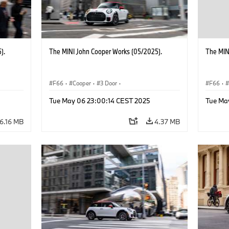
).
The MINI John Cooper Works (05/2025).
The MIN
F66
·
Cooper
·
3 Door
·
F66
·
 Works
MINI John Cooper Works
·
John Cooper Works
MINI J
Tue May 06 23:00:14 CEST 2025
Tue Ma
6.16 MB
4.37 MB