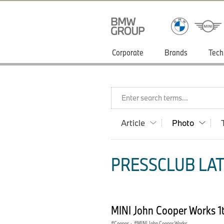
Corporate
Brands
Tech
Enter search terms...
Article
Photo
PRESSCLUB LAT
MINI John Cooper Works 1
Cooper
·
MINI John Cooper Works