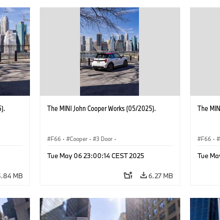
).
The MINI John Cooper Works (05/2025).
The MIN
F66
·
Cooper
·
3 Door
·
F66
·
 Works
MINI John Cooper Works
·
John Cooper Works
MINI J
Tue May 06 23:00:14 CEST 2025
Tue Ma
5.84 MB
6.27 MB