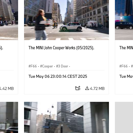
).
The MINI John Cooper Works (05/2025).
The MIN
F66
·
Cooper
·
3 Door
·
F66
·
 Works
MINI John Cooper Works
·
John Cooper Works
MINI J
Tue May 06 23:00:14 CEST 2025
Tue Ma
4.42 MB
4.72 MB