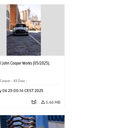
I John Cooper Works (05/2025).
Cooper
·
3 Door
·
ohn Cooper Works
·
John Cooper Works
y 06 23:00:14 CEST 2025
5.66 MB