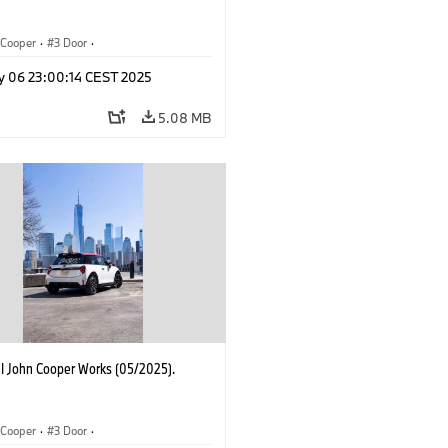
Cooper
·
3 Door
·
ohn Cooper Works
·
John Cooper Works
y 06 23:00:14 CEST 2025
5.08 MB
I John Cooper Works (05/2025).
Cooper
·
3 Door
·