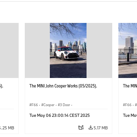
).
The MINI John Cooper Works (05/2025).
The MIN
F66
·
Cooper
·
3 Door
·
F66
·
 Works
MINI John Cooper Works
·
John Cooper Works
MINI J
Tue May 06 23:00:14 CEST 2025
Tue Ma
5.25 MB
5.17 MB