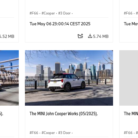
F66
·
Cooper
·
3 Door
·
F66
·
 Works
MINI John Cooper Works
·
John Cooper Works
MINI J
Tue May 06 23:00:14 CEST 2025
Tue Ma
4.52 MB
5.74 MB
).
The MINI John Cooper Works (05/2025).
The MIN
F66
·
Cooper
·
3 Door
·
F66
·