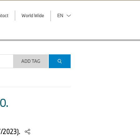
tact
World Wide
EN
ADD TAG
O.
7/2023).