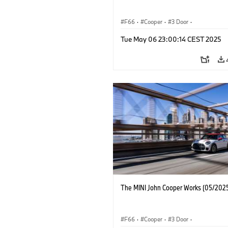
F66
·
Cooper
·
3 Door
·
MINI John Cooper Works
·
John Cooper
Tue May 06 23:00:14 CEST 2025
The MINI John Cooper Works (05/2025
F66
·
Cooper
·
3 Door
·