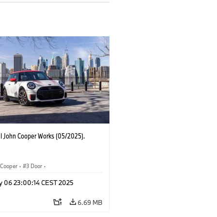
I John Cooper Works (05/2025).
Cooper
·
3 Door
·
ohn Cooper Works
·
John Cooper Works
y 06 23:00:14 CEST 2025
6.69 MB