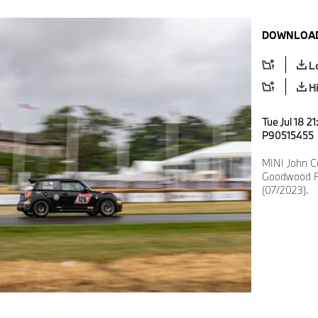
DOWNLOAD
L
H
Tue Jul 18 2
P90515455
MINI John C
Goodwood Fe
(07/2023).