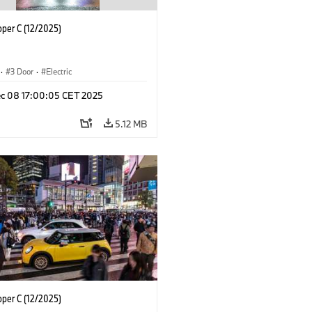
oper C (12/2025)
·
3 Door
·
Electric
c 08 17:00:05 CET 2025
5.12 MB
oper C (12/2025)