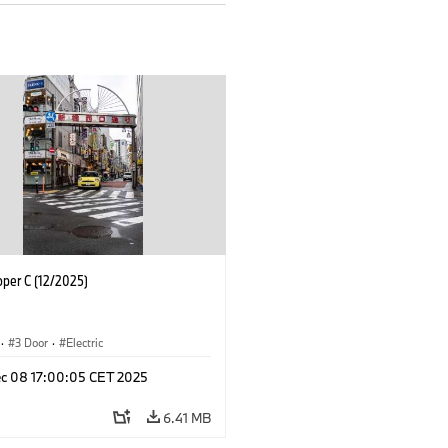
oper C (12/2025)
·
3 Door
·
Electric
c 08 17:00:05 CET 2025
6.41 MB