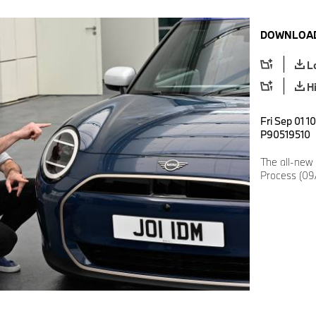
DOWNLOAD
L
H
Fri Sep 01 1
P90519510
The all-new
Process (09