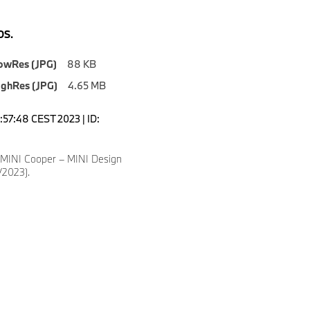
S.
owRes (JPG)
88 KB
ighRes (JPG)
4.65 MB
0:57:48 CEST 2023 | ID:
 MINI Cooper – MINI Design
/2023).