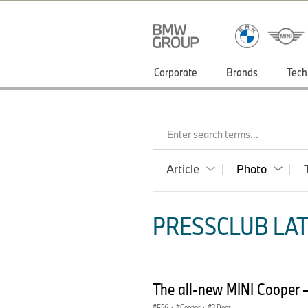
Corporate
Brands
Tech
Enter search terms...
Article
Photo
PRESSCLUB LAT
The all-new MINI Cooper 
F56
·
Cooper
·
3 Door