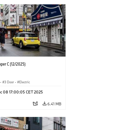
oper C (12/2025)
·
3 Door
·
Electric
c 08 17:00:05 CET 2025
6.41 MB