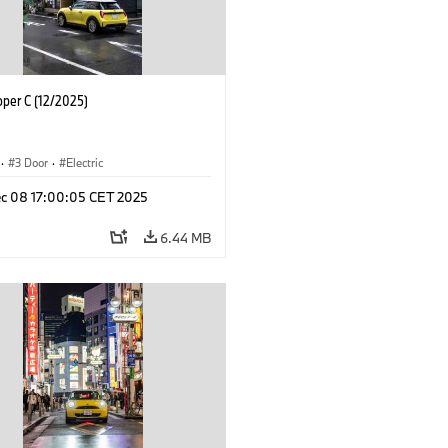
oper C (12/2025)
·
3 Door
·
Electric
c 08 17:00:05 CET 2025
6.44 MB