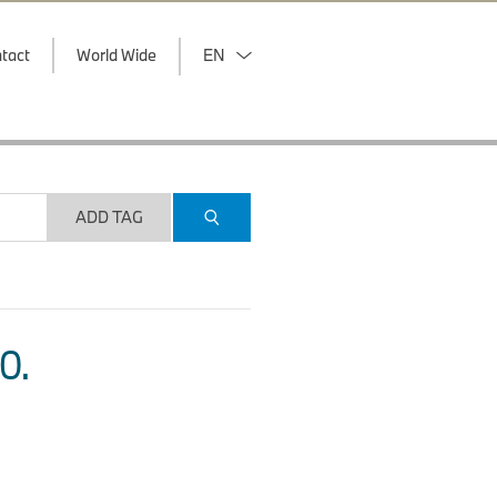
tact
World Wide
EN
ADD TAG
O.