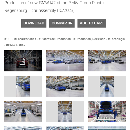
Production of new BMW iX2 at the BMW Group Plant in
Regensburg – car assembly (10/2023)
DOWNLOAD
COMPARTIR
ADD TO CART
U10
·
Localizaciones
·
Plantas de Producción
·
Producción, Reciclado
·
Tecnología
·
BMW i
·
iX2