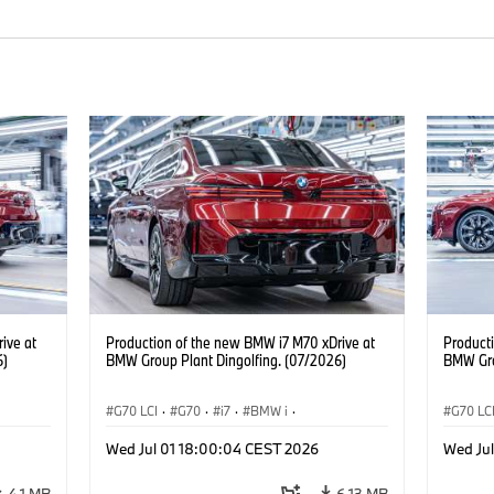
ive at
Production of the new BMW i7 M70 xDrive at
Product
6)
BMW Group Plant Dingolfing. (07/2026)
BMW Gro
G70 LCI
·
G70
·
i7
·
BMW i
·
G70 LC
Automóviles M
·
i7 M70
·
Automó
Wed Jul 01 18:00:04 CEST 2026
Wed Ju
Plantas de Producción
·
Localizaciones
Plantas
4,1 MB
6,13 MB