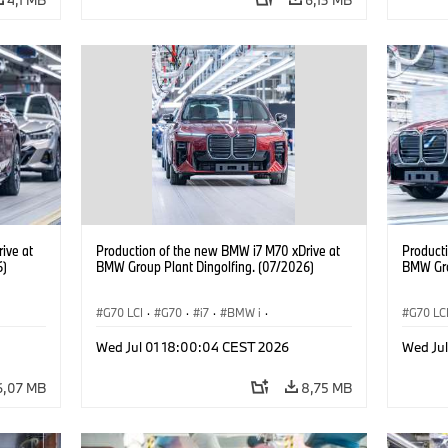
ive at
Production of the new BMW i7 M70 xDrive at
Product
6)
BMW Group Plant Dingolfing. (07/2026)
BMW Gro
G70 LCI
·
G70
·
i7
·
BMW i
·
G70 LC
Automóviles M
·
i7 M70
·
Automó
Wed Jul 01 18:00:04 CEST 2026
Wed Ju
Plantas de Producción
·
Localizaciones
Plantas
6,07 MB
8,75 MB