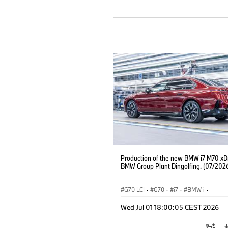
Production of the new BMW i7 M70 xDr
BMW Group Plant Dingolfing. (07/202
G70 LCI
·
G70
·
i7
·
BMW i
·
Automóviles M
·
i7 M70
·
Wed Jul 01 18:00:05 CEST 2026
Plantas de Producción
·
Localizaciones