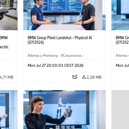
t BMW
BMW Group Plant Landshut - Physical AI
BMW Gro
(07/2026)
(07/202
ectric
Ventas y Marketing
·
Corporativos
·
Ventas 
Localizaciones
·
Plantas de Producción
Localiz
Mon Jul 27 23:00:03 CEST 2026
Mon Ju
4,71 MB
2,28 MB