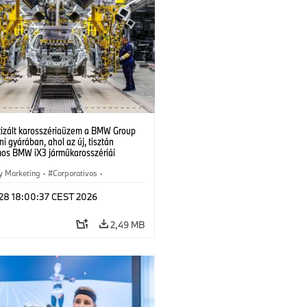
izált karosszériaüzem a BMW Group
i gyárában, ahol az új, tisztán
mos BMW iX3 járműkarosszériái
ek. (07/2026)
y Marketing
·
Corporativos
·
 de Producción
·
Localizaciones
 28 18:00:37 CEST 2026
2,49 MB