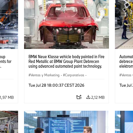
oup
BMW Neue Klasse vehicle body painted in Fire
Automat
nts for
Red Metallic at BMW Group Plant Debrecen
debrecen
.
using advanced automated paint technology.
elektro
(07/2026)
készüln
Ventas y Marketing
·
Corporativos
·
Ventas 
Plantas de Producción
·
Localizaciones
Plantas
Tue Jul 28 18:00:37 CEST 2026
Tue Jul
1,97 MB
2,12 MB