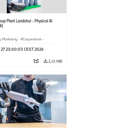
up Plant Landshut - Physical AI
6)
y Marketing
·
Corporativos
·
aciones
·
Plantas de Producción
l 27 23:00:03 CEST 2026
2,41 MB