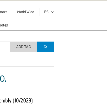
ntact
World Wide
ES
ortes
ADD TAG
O.
embly (10/2023)