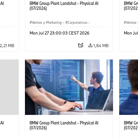
 AI
BMW Group Plant Landshut - Physical AI
BMW Gro
(07/2026)
(07/202
Ventas y Marketing
·
Corporativos
·
Ventas 
Localizaciones
·
Plantas de Producción
Localiz
Mon Jul 27 23:00:03 CEST 2026
Mon Ju
2,21 MB
1,84 MB
 AI
BMW Group Plant Landshut - Physical AI
BMW Gro
(07/2026)
(07/202