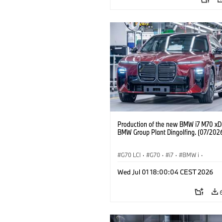
Production of the new BMW i7 M70 xDr
BMW Group Plant Dingolfing. (07/202
G70 LCI
·
G70
·
i7
·
BMW i
·
Automóviles M
·
i7 M70
·
Wed Jul 01 18:00:04 CEST 2026
Plantas de Producción
·
Localizaciones