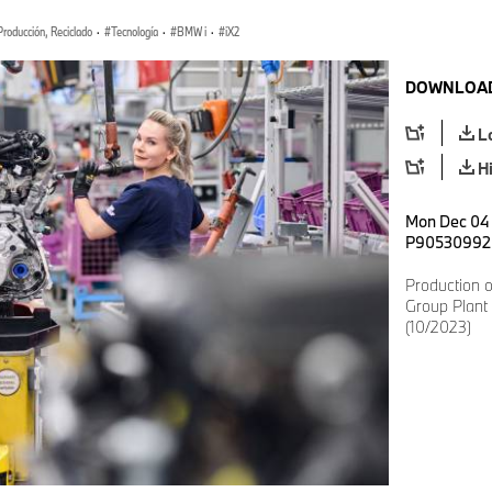
Producción, Reciclado
·
Tecnología
·
BMW i
·
iX2
DOWNLOAD
L
H
Mon Dec 04 
P90530992
Production 
Group Plant
(10/2023)