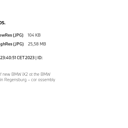
S.
owRes (JPG)
104 KB
ighRes (JPG)
25,58 MB
23:40:51 CET 2023 | ID:
of new BMW iX2 at the BMW
 in Regensburg – car assembly