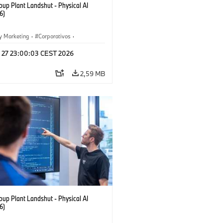
up Plant Landshut - Physical AI
6)
y Marketing
·
Corporativos
·
aciones
·
Plantas de Producción
l 27 23:00:03 CEST 2026
2,59 MB
up Plant Landshut - Physical AI
6)