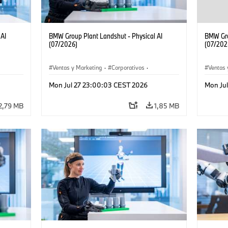
 AI
BMW Group Plant Landshut - Physical AI
BMW Gro
(07/2026)
(07/202
Ventas y Marketing
·
Corporativos
·
Ventas 
Localizaciones
·
Plantas de Producción
Localiz
Mon Jul 27 23:00:03 CEST 2026
Mon Ju
2,79 MB
1,85 MB