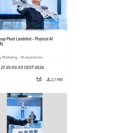
up Plant Landshut - Physical AI
6)
y Marketing
·
Corporativos
·
aciones
·
Plantas de Producción
l 27 23:00:03 CEST 2026
2,1 MB