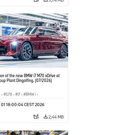
ion of the new BMW i7 M70 xDrive at
up Plant Dingolfing. (07/2026)
I
·
G70
·
i7
·
BMW i
·
viles M
·
i7 M70
·
l 01 18:00:04 CEST 2026
 de Producción
·
Localizaciones
2,44 MB