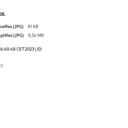
S.
owRes (JPG)
81 KB
ighRes (JPG)
9,54 MB
16:40:48 CET 2023 | ID:
3)