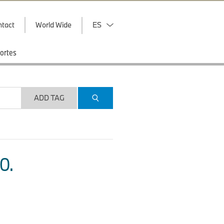
ntact
World Wide
ES
ortes
ADD TAG
O.