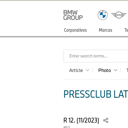
Corporativos
Marcas
T
Enter search terms...
Article
Photo
PRESSCLUB LAT
R 12. (11/2023)
R 12