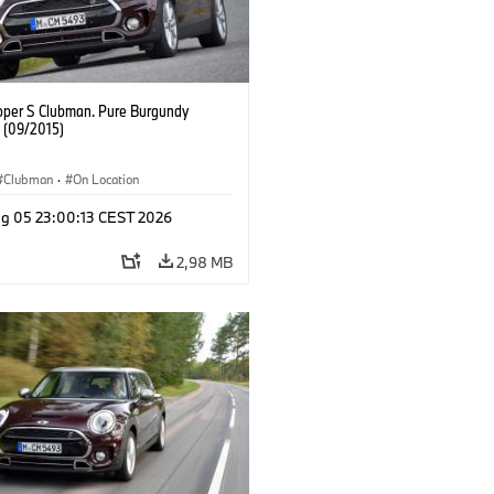
oper S Clubman. Pure Burgundy
. (09/2015)
Clubman
·
On Location
g 05 23:00:13 CEST 2026
2,98 MB