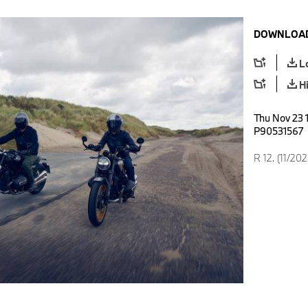
DOWNLOAD
L
H
Thu Nov 23 
P90531567
R 12. (11/202