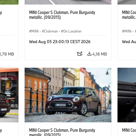
y
MINI Cooper S Clubman. Pure Burgundy
MINI Co
metallic. (09/2015)
metallic
MINI
·
Clubman
·
On Location
MINI
·
Wed Aug 05 23:00:13 CEST 2026
Wed Au
1,78 MB
4,18 MB
y
MINI Cooper S Clubman. Pure Burgundy
MINI Co
metallic. (09/2015)