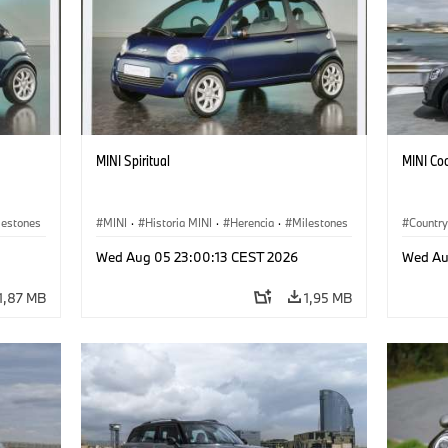
MINI Spiritual
MINI Co
lestones
MINI
·
Historia MINI
·
Herencia
·
Milestones
Countr
Wed Aug 05 23:00:13 CEST 2026
Wed Au
1,87 MB
1,95 MB