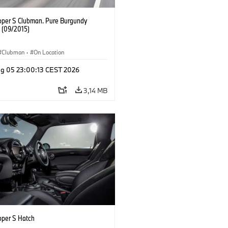
oper S Clubman. Pure Burgundy
. (09/2015)
Clubman
·
On Location
g 05 23:00:13 CEST 2026
3,14 MB
oper S Hatch