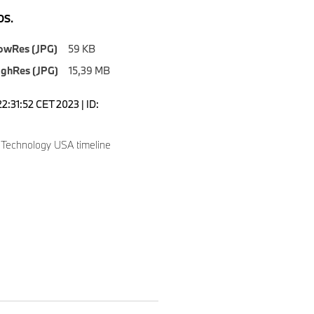
S.
owRes (JPG)
59 KB
ighRes (JPG)
15,39 MB
2:31:52 CET 2023 | ID:
echnology USA timeline