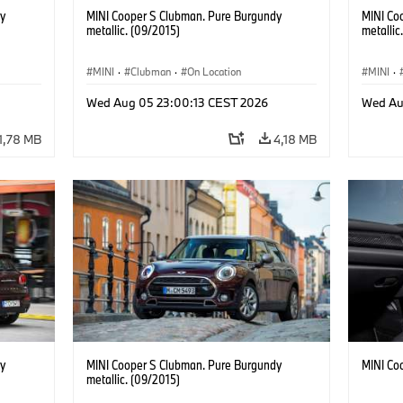
y
MINI Cooper S Clubman. Pure Burgundy
MINI Co
metallic. (09/2015)
metallic
MINI
·
Clubman
·
On Location
MINI
·
Wed Aug 05 23:00:13 CEST 2026
Wed Au
1,78 MB
4,18 MB
y
MINI Cooper S Clubman. Pure Burgundy
MINI Co
metallic. (09/2015)