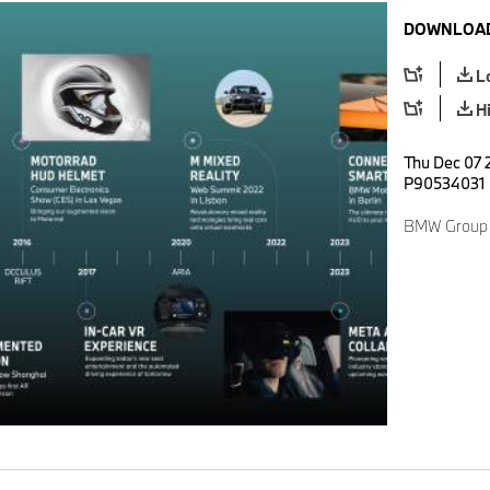
DOWNLOAD
L
H
Thu Dec 07 2
P90534031
BMW Group T