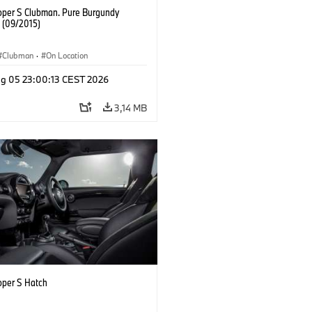
oper S Clubman. Pure Burgundy
. (09/2015)
Clubman
·
On Location
g 05 23:00:13 CEST 2026
3,14 MB
oper S Hatch