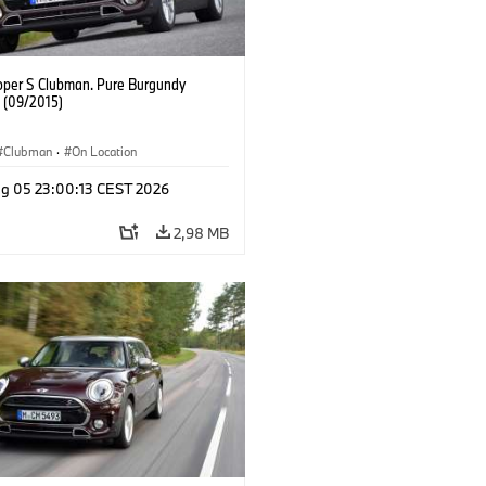
oper S Clubman. Pure Burgundy
. (09/2015)
Clubman
·
On Location
g 05 23:00:13 CEST 2026
2,98 MB