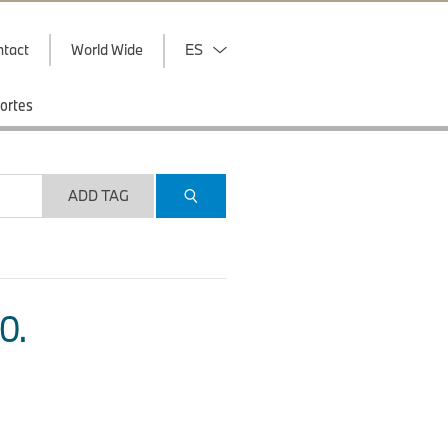
ntact
World Wide
ES
ortes
ADD TAG
O.