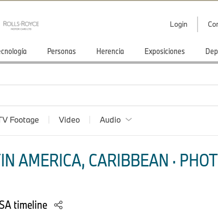
Login
Co
ecnología
Personas
Herencia
Exposiciones
Dep
TV Footage
Video
Audio
IN AMERICA, CARIBBEAN · PHOT
SA timeline