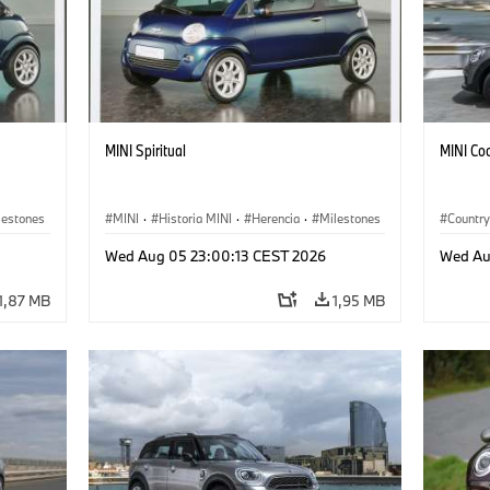
MINI Spiritual
MINI Co
lestones
MINI
·
Historia MINI
·
Herencia
·
Milestones
Countr
Wed Aug 05 23:00:13 CEST 2026
Wed Au
1,87 MB
1,95 MB