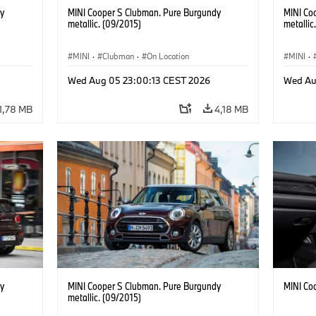
y
MINI Cooper S Clubman. Pure Burgundy
MINI Co
metallic. (09/2015)
metallic
MINI
·
Clubman
·
On Location
MINI
·
Wed Aug 05 23:00:13 CEST 2026
Wed Au
1,78 MB
4,18 MB
y
MINI Cooper S Clubman. Pure Burgundy
MINI Co
metallic. (09/2015)