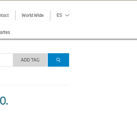
ntact
World Wide
ES
ortes
ADD TAG
O.