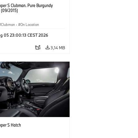
oper S Clubman. Pure Burgundy
. (09/2015)
Clubman
·
On Location
g 05 23:00:13 CEST 2026
3,14 MB
oper S Hatch