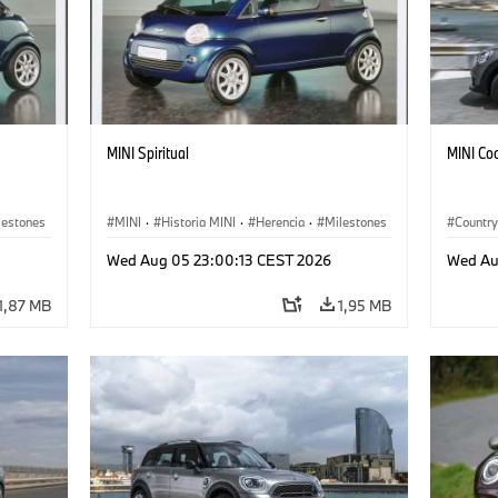
MINI Spiritual
MINI Co
lestones
MINI
·
Historia MINI
·
Herencia
·
Milestones
Countr
Wed Aug 05 23:00:13 CEST 2026
Wed Au
1,87 MB
1,95 MB