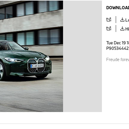
DOWNLOAD
L
H
Tue Dec 19 1
P90534442
Freude forev