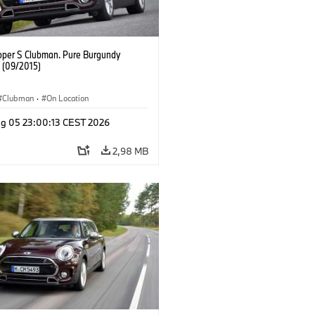
oper S Clubman. Pure Burgundy
. (09/2015)
Clubman
·
On Location
g 05 23:00:13 CEST 2026
2,98 MB