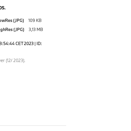
S.
owRes (JPG)
109 KB
ighRes (JPG)
3,13 MB
8:54:44 CET 2023 | ID:
er (12/ 2023).