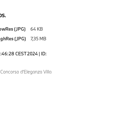
S.
owRes (JPG)
64 KB
ighRes (JPG)
7,35 MB
9:46:28 CEST 2024 | ID:
 Concorso d'Eleganza Villa