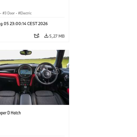
·
3 Door
·
Electric
g 05 23:00:14 CEST 2026
5,27 MB
oper D Hatch