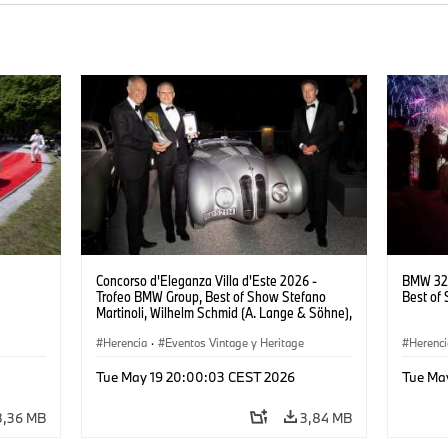
Concorso d'Eleganza Villa d'Este 2026 -
BMW 328
Trofeo BMW Group, Best of Show Stefano
Best of
Martinoli, Wilhelm Schmid (A. Lange & Söhne),
Helmut Käs (Head of BMW Group Classic)
Herencia
·
Eventos Vintage y Heritage
Herenci
Tue May 19 20:00:03 CEST 2026
Tue Ma
3,36 MB
3,84 MB