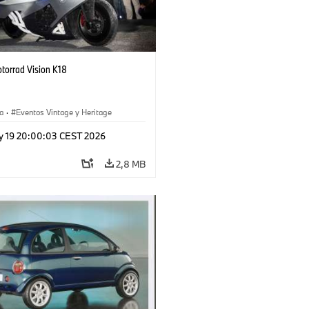
orrad Vision K18
a
·
Eventos Vintage y Heritage
y 19 20:00:03 CEST 2026
2,8 MB