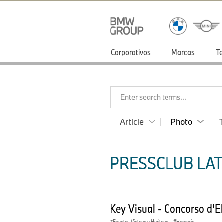
Corporativos
Marcas
T
Enter search terms...
Article
Photo
PRESSCLUB LAT
Key Visual - Concorso d'E
Eventos Vintage y Heritage
·
Herencia