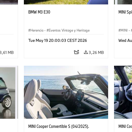
BMW M3 E30
MINI Spi
Herencia
·
Eventos Vintage y Heritage
MINI
·
Tue May 19 20:00:03 CEST 2026
Wed Au
3,61 MB
3,26 MB
MINI Cooper Convertible S (04/2025).
MINI Co