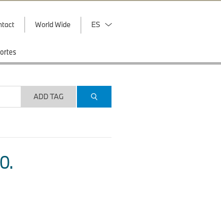
ntact
World Wide
ES
ortes
ADD TAG
O.