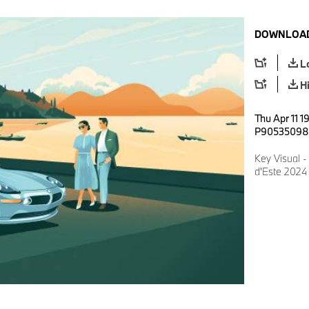
DOWNLOAD
L
H
Thu Apr 11 1
P90535098
Key Visual -
d'Este 2024