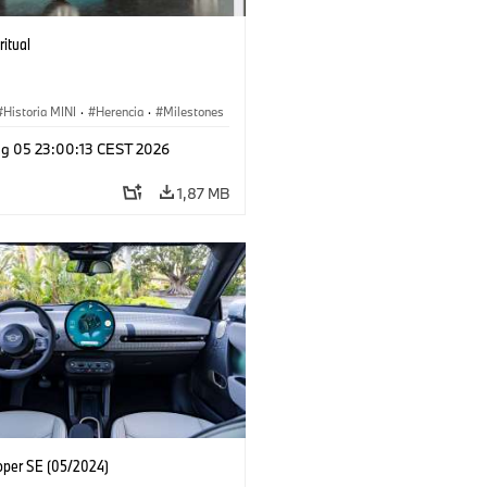
ritual
Historia MINI
·
Herencia
·
Milestones
g 05 23:00:13 CEST 2026
1,87 MB
oper SE (05/2024)