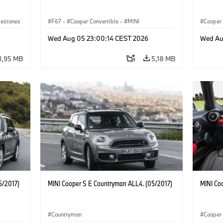
lestones
F67
·
Cooper Convertible
·
MINI
Cooper
Wed Aug 05 23:00:14 CEST 2026
Wed Au
1,95 MB
5,18 MB
5/2017)
MINI Cooper S E Countryman ALL4. (05/2017)
MINI Co
Countryman
Cooper