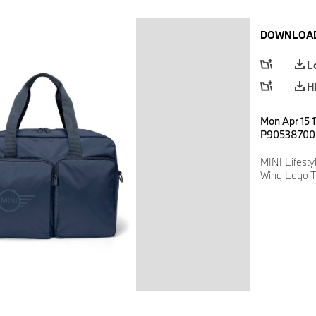
DOWNLOAD
L
H
Mon Apr 15 1
P90538700
MINI Lifesty
Wing Logo T