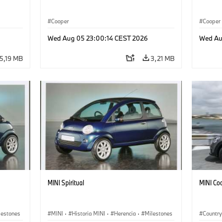
Cooper
Cooper
Wed Aug 05 23:00:14 CEST 2026
Wed Au
5,19 MB
3,21 MB
MINI Spiritual
MINI Co
lestones
MINI
·
Historia MINI
·
Herencia
·
Milestones
Countr