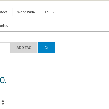
ntact
World Wide
ES
ortes
ADD TAG
O.