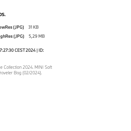
S.
owRes (JPG)
31 KB
ighRes (JPG)
5,29 MB
7:27:30 CEST 2024 | ID:
le Collection 2024. MINI Soft
raveler Bag (02/2024).