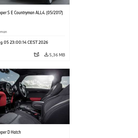
oper S E Countryman ALL4. (05/2017)
yman
g 05 23:00:14 CEST 2026
5,36 MB
oper D Hatch