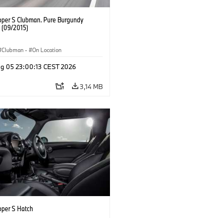
oper S Clubman. Pure Burgundy
. (09/2015)
Clubman
·
On Location
g 05 23:00:13 CEST 2026
3,14 MB
oper S Hatch