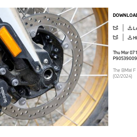
DOWNLOAD
L
H
Thu Mar 07 
P90539009
The BMW F 9
(02/2024)