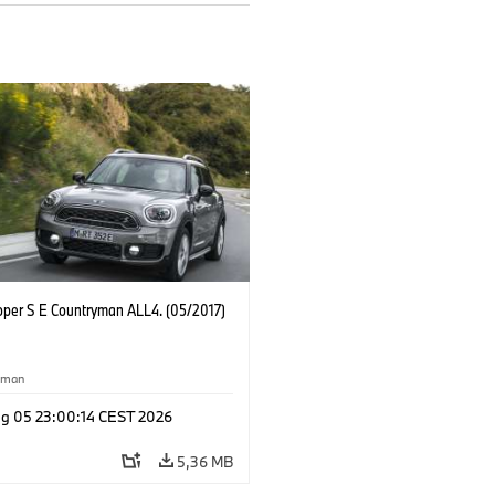
oper S E Countryman ALL4. (05/2017)
yman
g 05 23:00:14 CEST 2026
5,36 MB