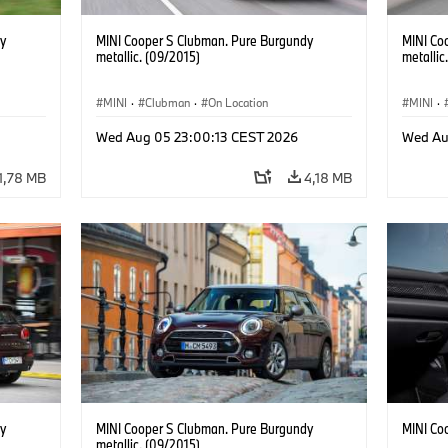
y
MINI Cooper S Clubman. Pure Burgundy
MINI Co
metallic. (09/2015)
metallic
MINI
·
Clubman
·
On Location
MINI
·
Wed Aug 05 23:00:13 CEST 2026
Wed Au
1,78 MB
4,18 MB
y
MINI Cooper S Clubman. Pure Burgundy
MINI Co
metallic. (09/2015)