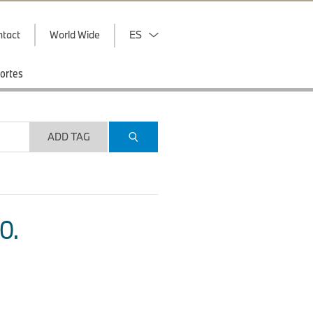
ntact
World Wide
ES
ortes
ADD TAG
O.