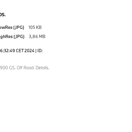
S.
owRes (JPG)
105 KB
ighRes (JPG)
3,86 MB
16:32:49 CET 2024 | ID:
00 GS. Off Road. Details.