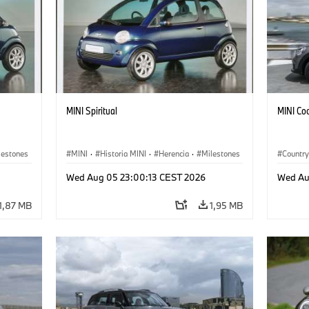
MINI Spiritual
MINI Co
lestones
MINI
·
Historia MINI
·
Herencia
·
Milestones
Countr
Wed Aug 05 23:00:13 CEST 2026
Wed Au
1,87 MB
1,95 MB