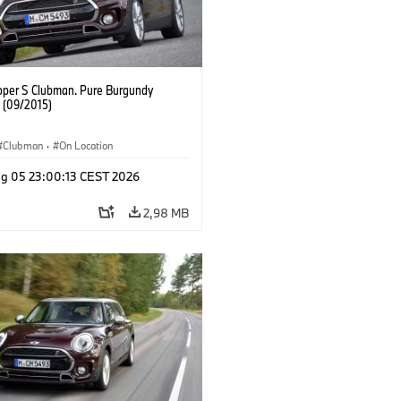
oper S Clubman. Pure Burgundy
. (09/2015)
Clubman
·
On Location
g 05 23:00:13 CEST 2026
2,98 MB