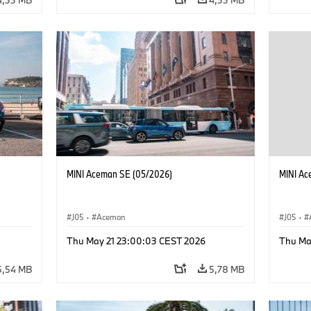
MINI Aceman SE (05/2026)
MINI Ac
J05
·
Aceman
J05
·
Thu May 21 23:00:03 CEST 2026
Thu Ma
5,54 MB
5,78 MB