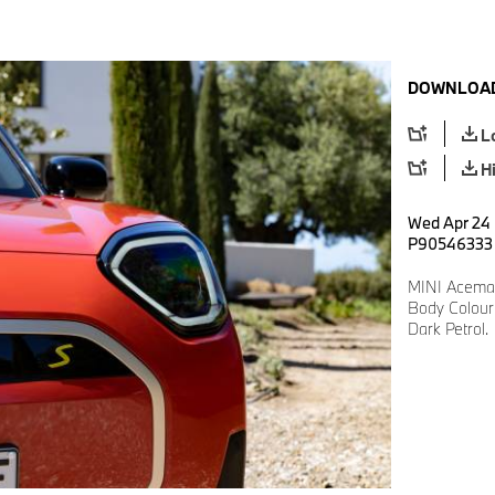
DOWNLOAD
L
H
Wed Apr 24 
P90546333
MINI Aceman
Body Colour:
Dark Petrol.