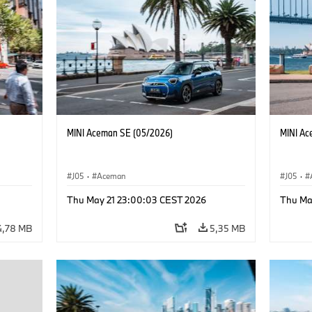
MINI Aceman SE (05/2026)
MINI Ac
J05
·
Aceman
J05
·
Thu May 21 23:00:03 CEST 2026
Thu Ma
4,78 MB
5,35 MB