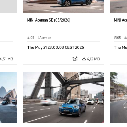
MINI Aceman SE (05/2026)
MINI Ac
J05
·
Aceman
J05
·
Thu May 21 23:00:03 CEST 2026
Thu Ma
4,51 MB
4,12 MB