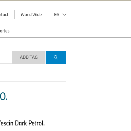
ntact
World Wide
ES
ortes
ADD TAG
O.
escin Dark Petrol.