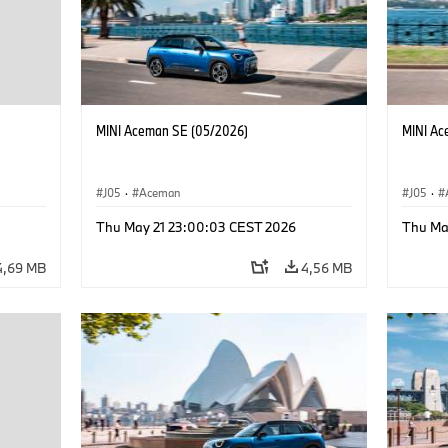
MINI Aceman SE (05/2026)
MINI Ac
J05
·
Aceman
J05
·
Thu May 21 23:00:03 CEST 2026
Thu Ma
4,69 MB
4,56 MB