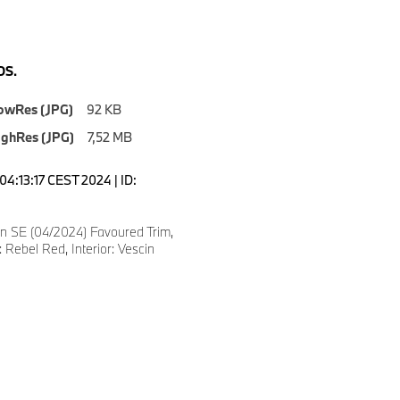
S.
owRes (JPG)
92 KB
ighRes (JPG)
7,52 MB
04:13:17 CEST 2024 | ID:
 SE (04/2024) Favoured Trim,
 Rebel Red, Interior: Vescin