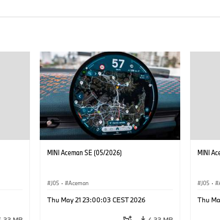
MINI Aceman SE (05/2026)
MINI Ac
J05
·
Aceman
J05
·
Thu May 21 23:00:03 CEST 2026
Thu Ma
4,33 MB
4,33 MB