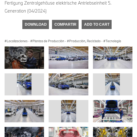
Fertigung Zentralgehäuse elektrische Antriebseinheit 5.
Generation (04/2024)
DOWNLOAD
COMPARTIR
ADD TO CART
Localizaciones
·
Plantas de Producción
·
Producción, Reciclado
·
Tecnología