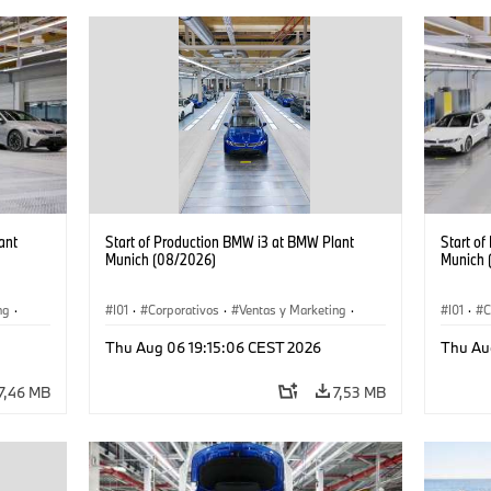
ant
Start of Production BMW i3 at BMW Plant
Start o
Munich (08/2026)
Munich 
ng
·
I01
·
Corporativos
·
Ventas y Marketing
·
I01
·
C
·
i3
·
Plantas de Producción
·
Localizaciones
·
i3
·
Plantas
Thu Aug 06 19:15:06 CEST 2026
Thu Au
BMW i
BMW i
7,46 MB
7,53 MB