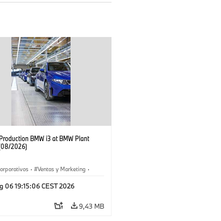
f Production BMW i3 at BMW Plant
(08/2026)
orporativos
·
Ventas y Marketing
·
 de Producción
·
Localizaciones
·
i3
·
g 06 19:15:06 CEST 2026
9,43 MB