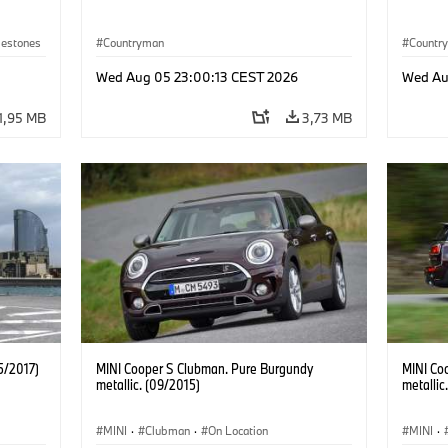
lestones
Countryman
Countr
Wed Aug 05 23:00:13 CEST 2026
Wed Au
1,95 MB
3,73 MB
5/2017)
MINI Cooper S Clubman. Pure Burgundy
MINI Co
metallic. (09/2015)
metallic
MINI
·
Clubman
·
On Location
MINI
·