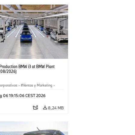
f Production BMW i3 at BMW Plant
(08/2026)
orporativos
·
Ventas y Marketing
·
 de Producción
·
Localizaciones
·
i3
·
g 06 19:15:06 CEST 2026
8,24 MB