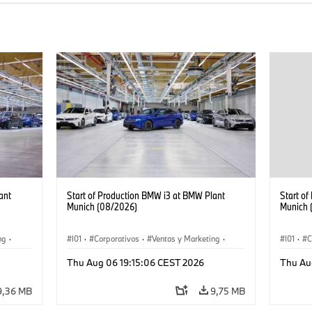
ant
Start of Production BMW i3 at BMW Plant
Start o
Munich (08/2026)
Munich 
ng
·
I01
·
Corporativos
·
Ventas y Marketing
·
I01
·
C
·
i3
·
Plantas de Producción
·
Localizaciones
·
i3
·
Plantas
Thu Aug 06 19:15:06 CEST 2026
Thu Au
BMW i
BMW i
9,36 MB
9,75 MB