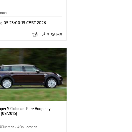
yman
g 05 23:00:13 CEST 2026
3,56 MB
oper S Clubman. Pure Burgundy
. (09/2015)
Clubman
·
On Location