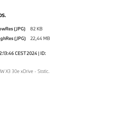
S.
owRes (JPG)
82 KB
ighRes (JPG)
22,44 MB
2:13:46 CEST 2024 | ID:
 X3 30e xDrive - Static.