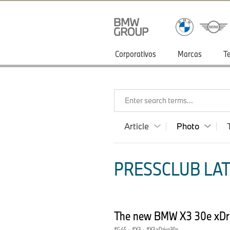
Corporativos
Marcas
T
Enter search terms...
Article
Photo
PRESSCLUB LAT
The new BMW X3 30e xDriv
G45
·
X3
·
X3 xDrive30e