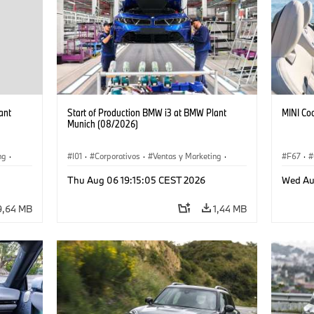
ant
Start of Production BMW i3 at BMW Plant
MINI Co
Munich (08/2026)
ng
·
I01
·
Corporativos
·
Ventas y Marketing
·
F67
·
·
i3
·
Plantas de Producción
·
Localizaciones
·
i3
·
Thu Aug 06 19:15:05 CEST 2026
Wed Au
BMW i
9,64 MB
1,44 MB