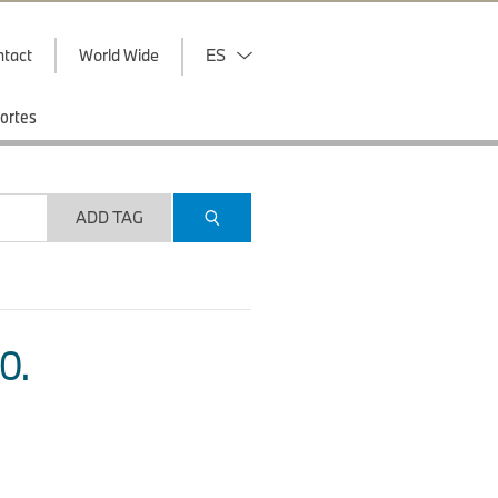
ntact
World Wide
ES
ortes
ADD TAG
O.