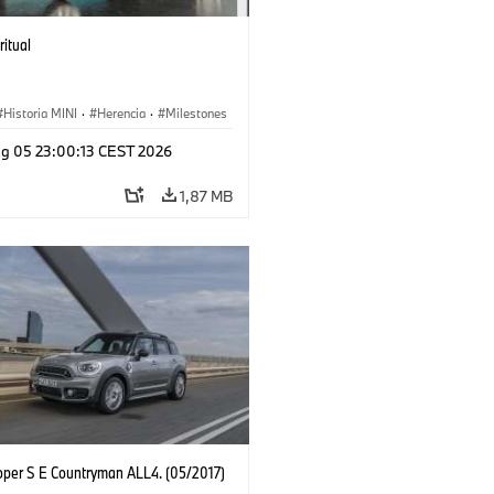
ritual
Historia MINI
·
Herencia
·
Milestones
g 05 23:00:13 CEST 2026
1,87 MB
oper S E Countryman ALL4. (05/2017)