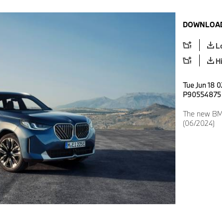
DOWNLOAD
L
H
Tue Jun 18 0
P90554875
The new BMW
(06/2024)