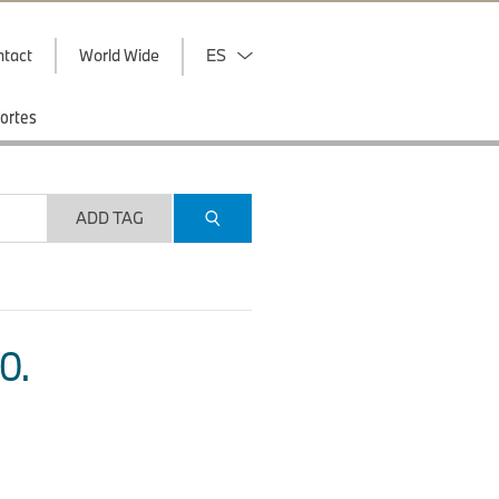
ntact
World Wide
ES
ortes
ADD TAG
O.