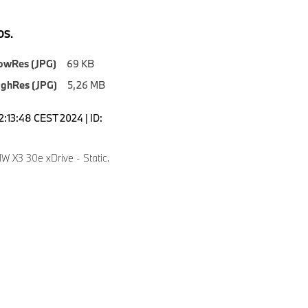
S.
owRes (JPG)
69 KB
ighRes (JPG)
5,26 MB
2:13:48 CEST 2024 | ID:
 X3 30e xDrive - Static.