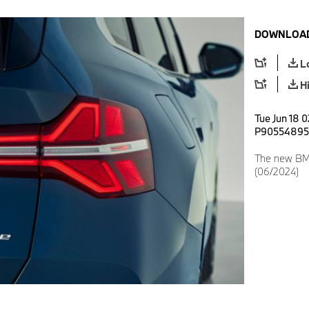
DOWNLOAD
L
H
Tue Jun 18 0
P90554895
The new BMW
(06/2024)