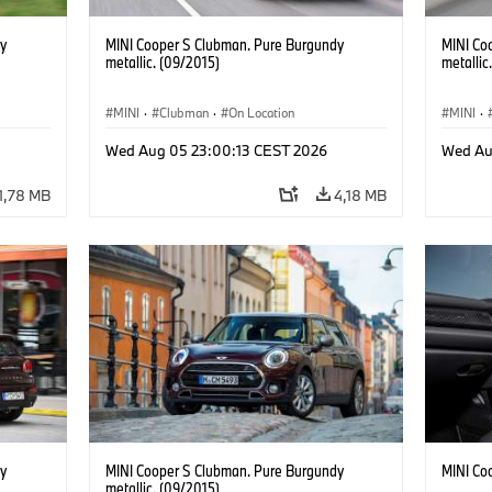
y
MINI Cooper S Clubman. Pure Burgundy
MINI Co
metallic. (09/2015)
metallic
MINI
·
Clubman
·
On Location
MINI
·
Wed Aug 05 23:00:13 CEST 2026
Wed Au
1,78 MB
4,18 MB
y
MINI Cooper S Clubman. Pure Burgundy
MINI Co
metallic. (09/2015)