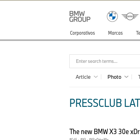
Corporativos
Marcas
T
Enter search terms...
Article
Photo
PRESSCLUB LAT
The new BMW X3 30e xDriv
G45
·
X3
·
X3 xDrive30e