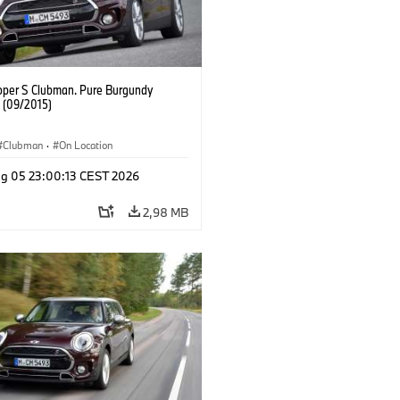
oper S Clubman. Pure Burgundy
. (09/2015)
Clubman
·
On Location
g 05 23:00:13 CEST 2026
2,98 MB