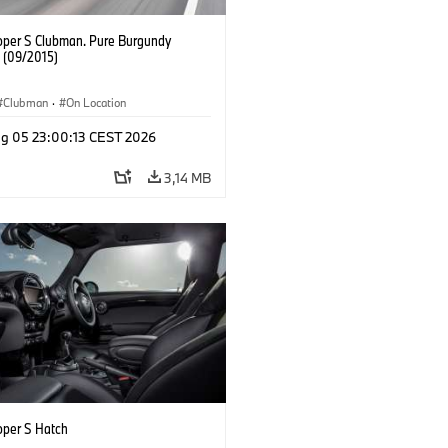
oper S Clubman. Pure Burgundy
. (09/2015)
Clubman
·
On Location
g 05 23:00:13 CEST 2026
3,14 MB
oper S Hatch