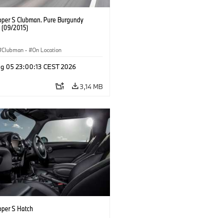
oper S Clubman. Pure Burgundy
. (09/2015)
Clubman
·
On Location
g 05 23:00:13 CEST 2026
3,14 MB
oper S Hatch