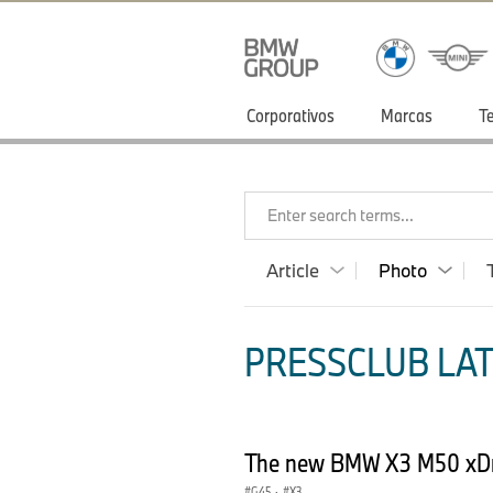
Corporativos
Marcas
T
Enter search terms...
Article
Photo
PRESSCLUB LAT
The new BMW X3 M50 xDriv
G45
·
X3