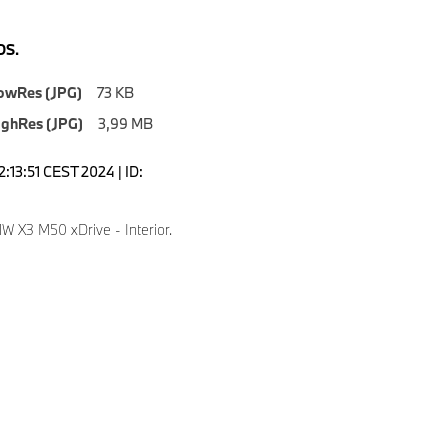
S.
owRes (JPG)
73 KB
ighRes (JPG)
3,99 MB
2:13:51 CEST 2024 | ID:
 X3 M50 xDrive - Interior.