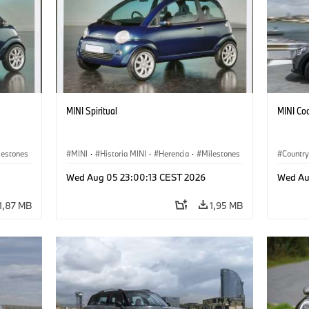
MINI Spiritual
MINI Co
lestones
MINI
·
Historia MINI
·
Herencia
·
Milestones
Countr
Wed Aug 05 23:00:13 CEST 2026
Wed Au
1,87 MB
1,95 MB