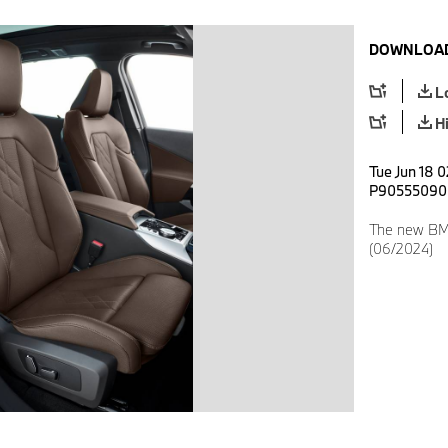
DOWNLOAD
L
H
Tue Jun 18 0
P90555090
The new BMW
(06/2024)