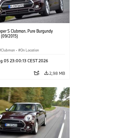
oper S Clubman. Pure Burgundy
. (09/2015)
Clubman
·
On Location
g 05 23:00:13 CEST 2026
2,98 MB