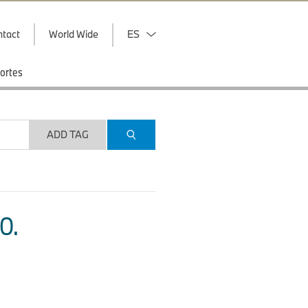
ntact
World Wide
ES
ortes
ADD TAG
O.