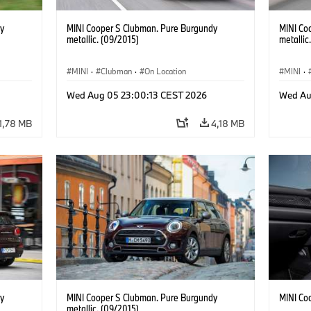
y
MINI Cooper S Clubman. Pure Burgundy
MINI Co
metallic. (09/2015)
metallic
MINI
·
Clubman
·
On Location
MINI
·
Wed Aug 05 23:00:13 CEST 2026
Wed Au
1,78 MB
4,18 MB
y
MINI Cooper S Clubman. Pure Burgundy
MINI Co
metallic. (09/2015)