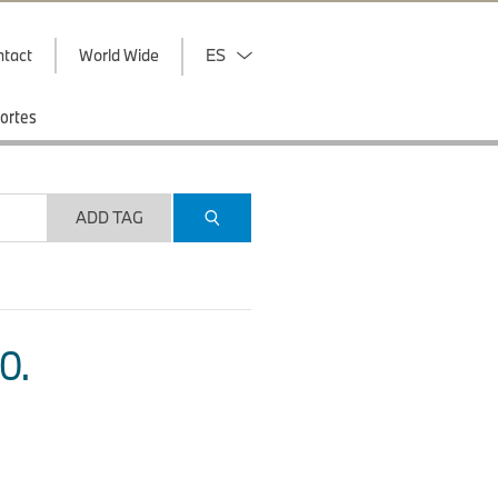
ntact
World Wide
ES
ortes
ADD TAG
O.