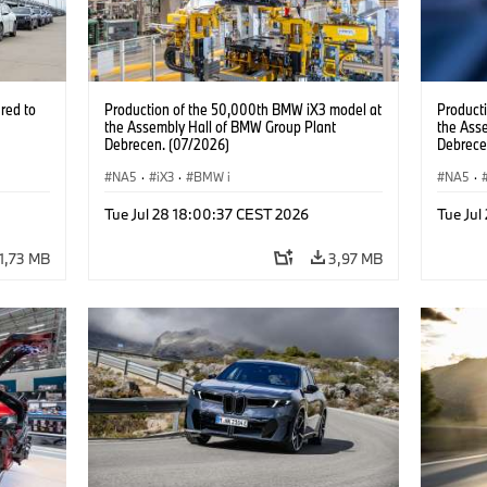
red to
Production of the 50,000th BMW iX3 model at
Product
the Assembly Hall of BMW Group Plant
the Ass
Debrecen. (07/2026)
Debrece
NA5
·
iX3
·
BMW i
NA5
·
Tue Jul 28 18:00:37 CEST 2026
Tue Jul
1,73 MB
3,97 MB