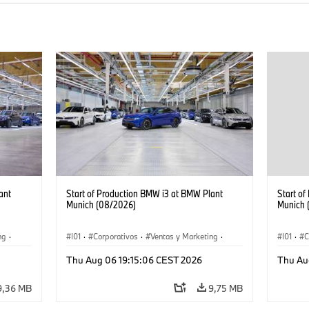
ant
Start of Production BMW i3 at BMW Plant
Start o
Munich (08/2026)
Munich 
ng
·
I01
·
Corporativos
·
Ventas y Marketing
·
I01
·
C
·
i3
·
Plantas de Producción
·
Localizaciones
·
i3
·
Plantas
Thu Aug 06 19:15:06 CEST 2026
Thu Au
BMW i
BMW i
9,36 MB
9,75 MB