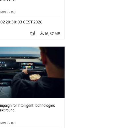
BMW i
·
i3
l 02 20:30:03 CEST 2026
16,67 MB
paign for Intelligent Technologies
ext round.
BMW i
·
i3