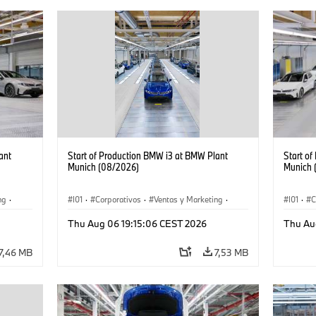
ant
Start of Production BMW i3 at BMW Plant
Start o
Munich (08/2026)
Munich 
ng
·
I01
·
Corporativos
·
Ventas y Marketing
·
I01
·
C
·
i3
·
Plantas de Producción
·
Localizaciones
·
i3
·
Plantas
Thu Aug 06 19:15:06 CEST 2026
Thu Au
BMW i
BMW i
7,46 MB
7,53 MB