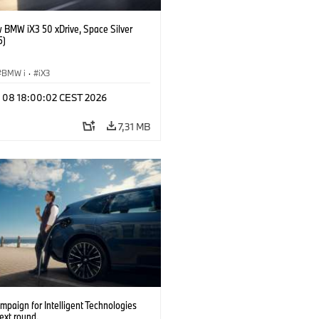
 BMW iX3 50 xDrive, Space Silver
5)
BMW i
·
iX3
l 08 18:00:02 CEST 2026
7,31 MB
paign for Intelligent Technologies
ext round.