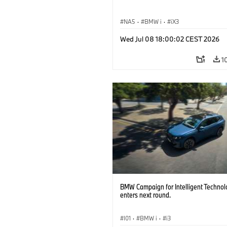
NA5
·
BMW i
·
iX3
Wed Jul 08 18:00:02 CEST 2026
1
BMW Campaign for Intelligent Technol
enters next round.
I01
·
BMW i
·
i3