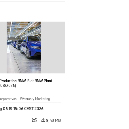
f Production BMW i3 at BMW Plant
(08/2026)
orporativos
·
Ventas y Marketing
·
 de Producción
·
Localizaciones
·
i3
·
g 06 19:15:06 CEST 2026
9,43 MB