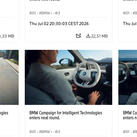
I01
·
BMW i
·
i3
I01
·
Thu Jul 02 20:30:03 CEST 2026
Thu Ju
0,33 MB
22,51 MB
ogies
BMW Campaign for Intelligent Technologies
BMW Cam
enters next round.
enters n
I01
·
BMW i
·
i3
I01
·