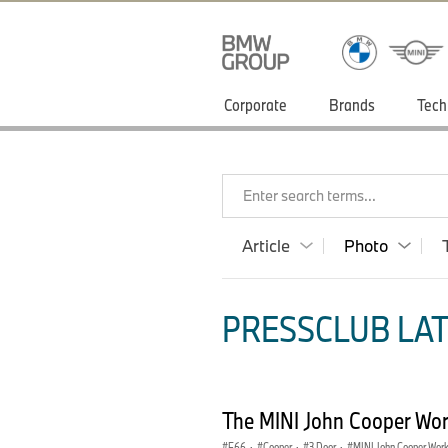
Corporate
Brands
Tech
Enter search terms...
Article
Photo
PRESSCLUB LAT
The MINI John Cooper Wor
F66
·
Cooper
·
3 Door
·
MINI John Cooper Wor