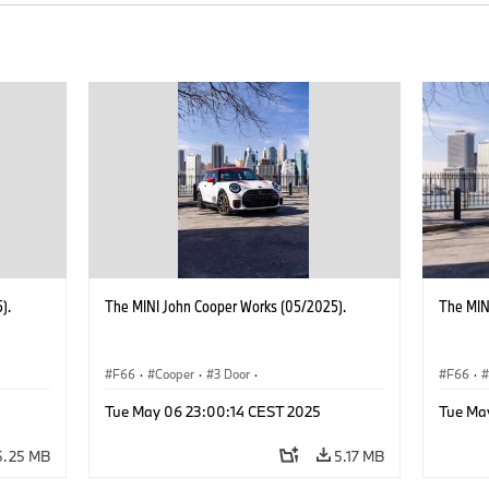
).
The MINI John Cooper Works (05/2025).
The MIN
F66
·
Cooper
·
3 Door
·
F66
·
 Works
MINI John Cooper Works
·
John Cooper Works
MINI J
Tue May 06 23:00:14 CEST 2025
Tue Ma
5.25 MB
5.17 MB