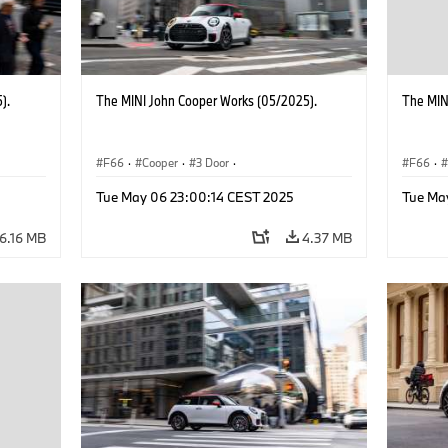
).
The MINI John Cooper Works (05/2025).
The MIN
F66
·
Cooper
·
3 Door
·
F66
·
 Works
MINI John Cooper Works
·
John Cooper Works
MINI J
Tue May 06 23:00:14 CEST 2025
Tue Ma
6.16 MB
4.37 MB