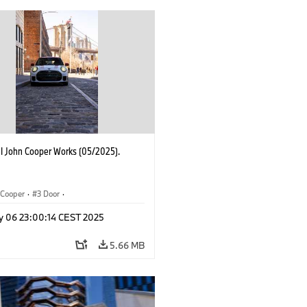
I John Cooper Works (05/2025).
Cooper
·
3 Door
·
ohn Cooper Works
·
John Cooper Works
y 06 23:00:14 CEST 2025
5.66 MB