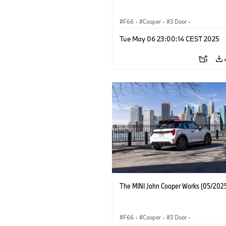
F66
·
Cooper
·
3 Door
·
MINI John Cooper Works
·
John Cooper
Tue May 06 23:00:14 CEST 2025
The MINI John Cooper Works (05/2025
F66
·
Cooper
·
3 Door
·