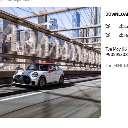
DOWNLOAD
L
H
Tue May 06 
P90595208
The MINI Jo