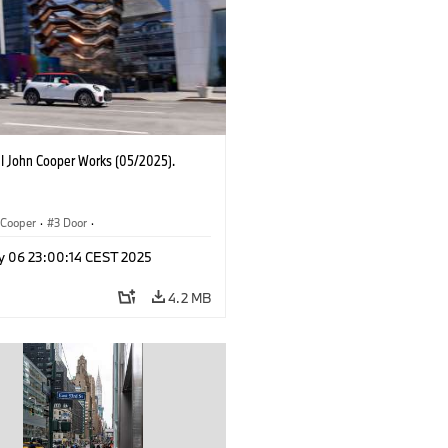
I John Cooper Works (05/2025).
Cooper
·
3 Door
·
ohn Cooper Works
·
John Cooper Works
y 06 23:00:14 CEST 2025
4.2 MB