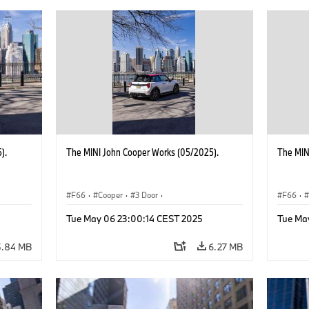
).
The MINI John Cooper Works (05/2025).
The MIN
F66
·
Cooper
·
3 Door
·
F66
·
 Works
MINI John Cooper Works
·
John Cooper Works
MINI J
Tue May 06 23:00:14 CEST 2025
Tue Ma
5.84 MB
6.27 MB