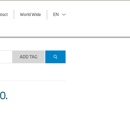
tact
World Wide
EN
ADD TAG
O.