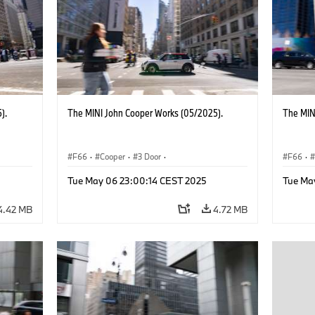
).
The MINI John Cooper Works (05/2025).
The MIN
F66
·
Cooper
·
3 Door
·
F66
·
 Works
MINI John Cooper Works
·
John Cooper Works
MINI J
Tue May 06 23:00:14 CEST 2025
Tue Ma
4.42 MB
4.72 MB