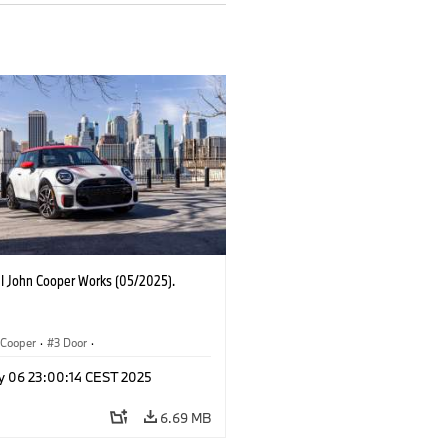
I John Cooper Works (05/2025).
Cooper
·
3 Door
·
ohn Cooper Works
·
John Cooper Works
y 06 23:00:14 CEST 2025
6.69 MB