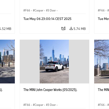
F66
·
Cooper
·
3 Door
·
F66
·
 Works
MINI John Cooper Works
·
John Cooper Works
MINI J
Tue May 06 23:00:14 CEST 2025
Tue Ma
4.52 MB
5.74 MB
).
The MINI John Cooper Works (05/2025).
The MIN
F66
·
Cooper
·
3 Door
·
F66
·