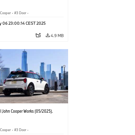
Cooper
·
3 Door
·
ohn Cooper Works
·
John Cooper Works
y 06 23:00:14 CEST 2025
4.9 MB
I John Cooper Works (05/2025).
Cooper
·
3 Door
·