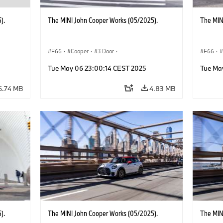
).
The MINI John Cooper Works (05/2025).
The MIN
F66
·
Cooper
·
3 Door
·
F66
·
 Works
MINI John Cooper Works
·
John Cooper Works
MINI J
Tue May 06 23:00:14 CEST 2025
Tue Ma
6.74 MB
4.83 MB
).
The MINI John Cooper Works (05/2025).
The MIN