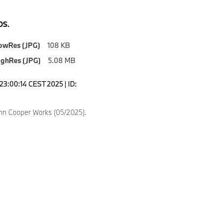
S.
owRes (JPG)
108 KB
ighRes (JPG)
5.08 MB
23:00:14 CEST 2025 | ID:
hn Cooper Works (05/2025).