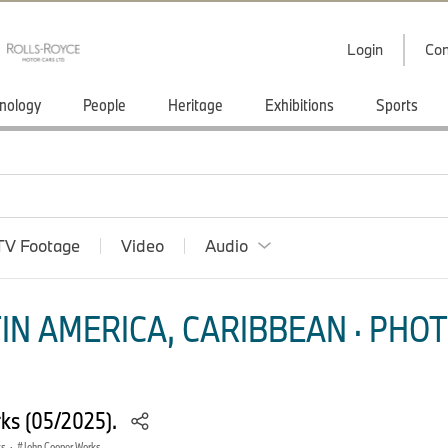
Login
Con
nology
People
Heritage
Exhibitions
Sports
TV Footage
Video
Audio
IN AMERICA, CARIBBEAN · PHOT
ks (05/2025).
ks
·
John Cooper Works