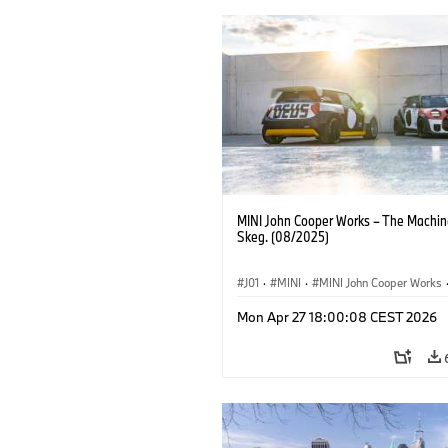
MINI John Cooper Works – The Machin
Skeg. (08/2025)
J01
·
MINI
·
MINI John Cooper Works
Electric
·
Munich
·
Exhibitions
·
Eur
Mon Apr 27 18:00:08 CEST 2026
Special Vehicles
·
Lifestyle