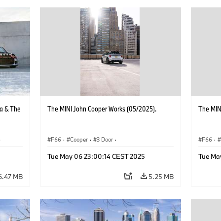
a & The
The MINI John Cooper Works (05/2025).
The MIN
·
F66
·
Cooper
·
3 Door
·
F66
·
ope
·
MINI John Cooper Works
·
John Cooper Works
MINI J
Tue May 06 23:00:14 CEST 2025
Tue Ma
6.47 MB
5.25 MB