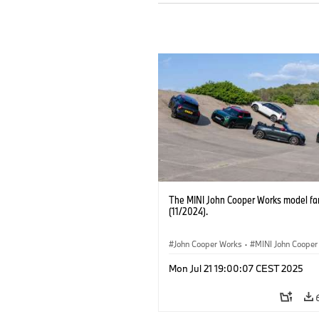
The MINI John Cooper Works model fa
(11/2024).
John Cooper Works
·
MINI John Cooper
John Cooper Works Convertible
·
Mon Jul 21 19:00:07 CEST 2025
John Cooper Works Countryman
·
Elect
Aceman