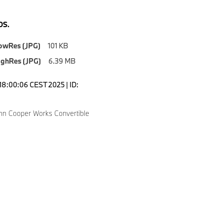
S.
owRes (JPG)
101 KB
ighRes (JPG)
6.39 MB
18:00:06 CEST 2025 | ID:
hn Cooper Works Convertible