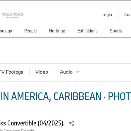
Login
Con
nology
People
Heritage
Exhibitions
Sports
TV Footage
Video
Audio
IN AMERICA, CARIBBEAN · PHOT
ks Convertible (04/2025).
ohn Cooper Works Convertible