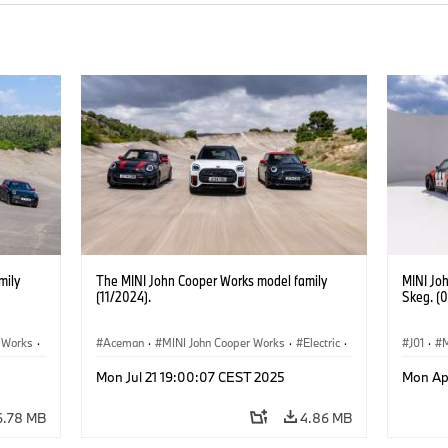
mily
The MINI John Cooper Works model family
MINI Jo
(11/2024).
Skeg. (
 Works
·
Aceman
·
MINI John Cooper Works
·
Electric
·
J01
·
John Cooper Works
·
Electric
Mon Jul 21 19:00:07 CEST 2025
Mon Ap
ric
·
John Cooper Works Convertible
·
Special
John Cooper Works Countryman
6.78 MB
4.86 MB