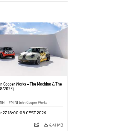
hn Cooper Works – The Machina & The
08/2025)
MINI
·
MINI John Cooper Works
·
·
Munich
·
Exhibitions
·
Europe
·
r 27 18:00:08 CEST 2026
 Vehicles
·
Lifestyle
4.41 MB