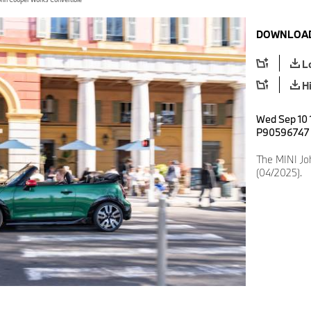
DOWNLOAD
L
H
Wed Sep 10 
P90596747
The MINI Jo
(04/2025).