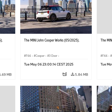
).
The MINI John Cooper Works (05/2025).
The MIN
F66
·
Cooper
·
3 Door
·
F66
·
 Works
MINI John Cooper Works
·
John Cooper Works
MINI J
Tue May 06 23:00:14 CEST 2025
Tue Ma
6.69 MB
5.84 MB