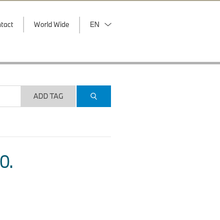
tact
World Wide
EN
ADD TAG
O.