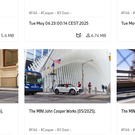
F66
·
Cooper
·
3 Door
·
F66
·
 Works
MINI John Cooper Works
·
John Cooper Works
MINI J
Tue May 06 23:00:14 CEST 2025
Tue Ma
5.6 MB
6.74 MB
).
The MINI John Cooper Works (05/2025).
The MIN
F66
·
Cooper
·
3 Door
·
F66
·