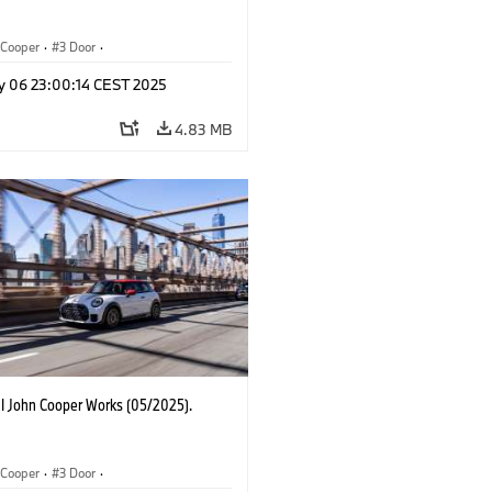
Cooper
·
3 Door
·
ohn Cooper Works
·
John Cooper Works
y 06 23:00:14 CEST 2025
4.83 MB
I John Cooper Works (05/2025).
Cooper
·
3 Door
·