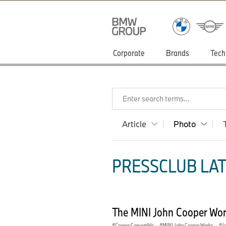
Corporate
Brands
Tech
Enter search terms...
Article
Photo
PRESSCLUB LAT
The MINI John Cooper Wor
Cooper Convertible
·
MINI John Cooper Works
·
J