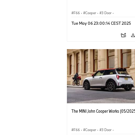
F66
·
Cooper
·
3 Door
·
MINI John Cooper Works
·
John Cooper
Tue May 06 23:00:14 CEST 2025
The MINI John Cooper Works (05/2025
F66
·
Cooper
·
3 Door
·