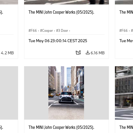
).
The MINI John Cooper Works (05/2025).
The MIN
F66
·
Cooper
·
3 Door
·
F66
·
 Works
MINI John Cooper Works
·
John Cooper Works
MINI J
Tue May 06 23:00:14 CEST 2025
Tue Ma
4.2 MB
6.16 MB
).
The MINI John Cooper Works (05/2025).
The MIN