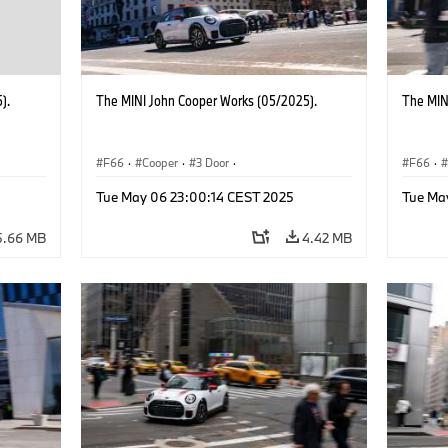
).
The MINI John Cooper Works (05/2025).
The MIN
F66
·
Cooper
·
3 Door
·
F66
·
 Works
MINI John Cooper Works
·
John Cooper Works
MINI J
Tue May 06 23:00:14 CEST 2025
Tue Ma
5.66 MB
4.42 MB