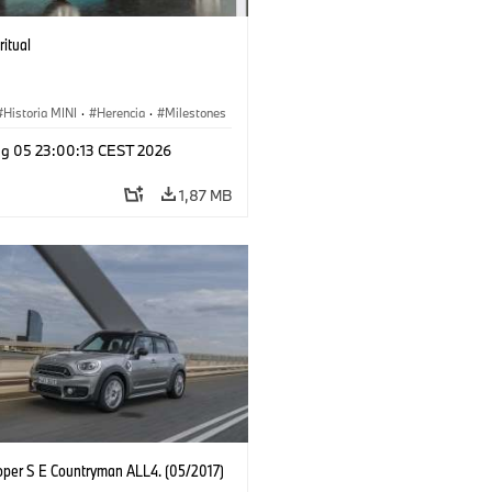
ritual
Historia MINI
·
Herencia
·
Milestones
g 05 23:00:13 CEST 2026
1,87 MB
oper S E Countryman ALL4. (05/2017)