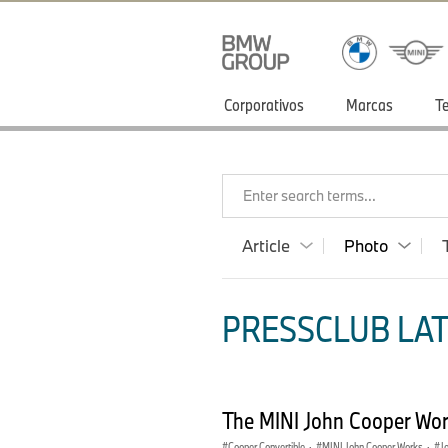
Corporativos
Marcas
T
Enter search terms...
Article
Photo
PRESSCLUB LAT
The MINI John Cooper Wor
Cooper Convertible
·
MINI John Cooper Works
·
J