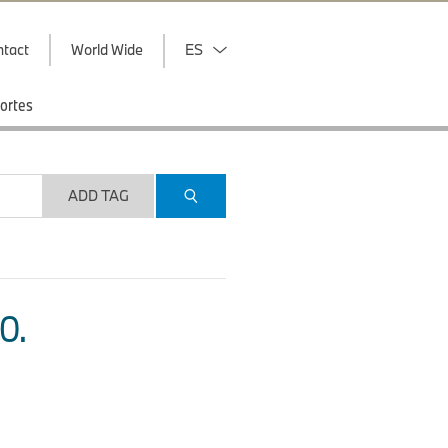
ntact
World Wide
ES
ortes
ADD TAG
O.