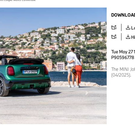
DOWNLOAD
L
H
Tue May 27 
P90596778
The MINI Jo
(04/2025).