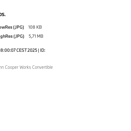
S.
owRes (JPG)
108 KB
ighRes (JPG)
5,71 MB
18:00:07 CEST 2025 | ID:
hn Cooper Works Convertible