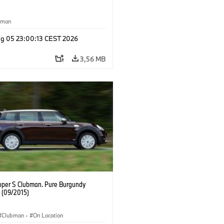
yman
g 05 23:00:13 CEST 2026
3,56 MB
oper S Clubman. Pure Burgundy
. (09/2015)
Clubman
·
On Location