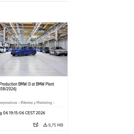
f Production BMW i3 at BMW Plant
(08/2026)
orporativos
·
Ventas y Marketing
·
 de Producción
·
Localizaciones
·
i3
·
g 06 19:15:06 CEST 2026
9,75 MB