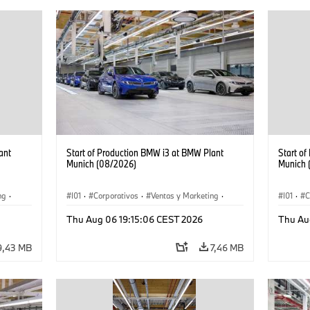
ant
Start of Production BMW i3 at BMW Plant
Start o
Munich (08/2026)
Munich 
ng
·
I01
·
Corporativos
·
Ventas y Marketing
·
I01
·
C
·
i3
·
Plantas de Producción
·
Localizaciones
·
i3
·
Plantas
Thu Aug 06 19:15:06 CEST 2026
Thu Au
BMW i
BMW i
9,43 MB
7,46 MB