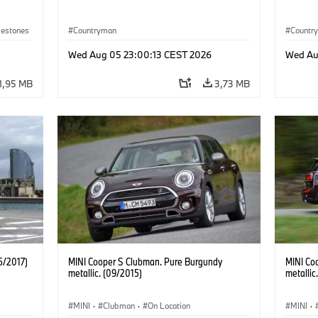
lestones
Countryman
Countr
Wed Aug 05 23:00:13 CEST 2026
Wed Au
1,95 MB
3,73 MB
5/2017)
MINI Cooper S Clubman. Pure Burgundy
MINI Co
metallic. (09/2015)
metallic
MINI
·
Clubman
·
On Location
MINI
·