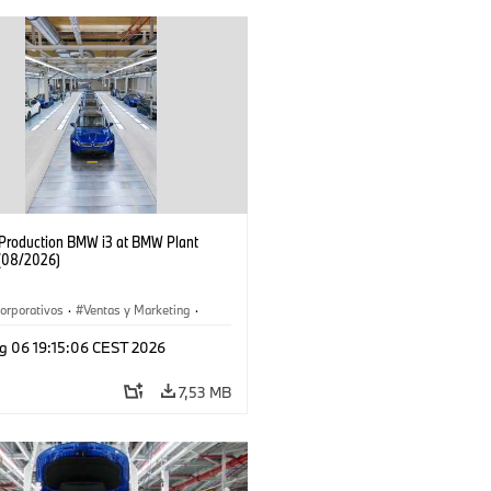
f Production BMW i3 at BMW Plant
(08/2026)
orporativos
·
Ventas y Marketing
·
 de Producción
·
Localizaciones
·
i3
·
g 06 19:15:06 CEST 2026
7,53 MB