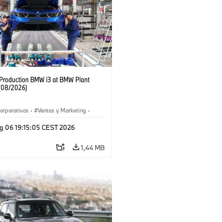
f Production BMW i3 at BMW Plant
(08/2026)
orporativos
·
Ventas y Marketing
·
 de Producción
·
Localizaciones
·
i3
·
g 06 19:15:05 CEST 2026
1,44 MB