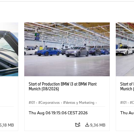
Start of Production BMW i3 at BMW Plant
Start o
Munich (08/2026)
Munich 
I01
·
Corporativos
·
Ventas y Marketing
·
I01
·
C
Plantas de Producción
·
Localizaciones
·
i3
·
Plantas
Thu Aug 06 19:15:06 CEST 2026
Thu Au
BMW i
BMW i
5,18 MB
9,36 MB