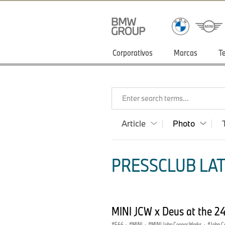
Corporativos
Marcas
T
Enter search terms...
Article
Photo
PRESSCLUB LAT
MINI JCW x Deus at the 24
F66
·
MINI
·
MINI John Cooper Works
·
John C