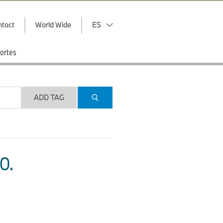
ntact
World Wide
ES
ortes
ADD TAG
O.