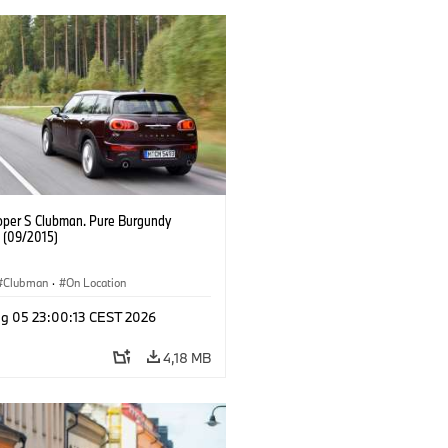
oper S Clubman. Pure Burgundy
. (09/2015)
Clubman
·
On Location
g 05 23:00:13 CEST 2026
4,18 MB