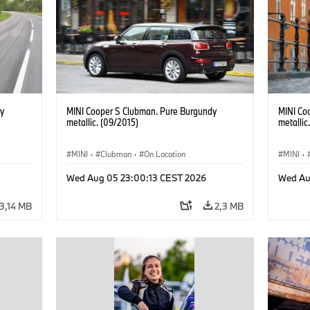
y
MINI Cooper S Clubman. Pure Burgundy
MINI Co
metallic. (09/2015)
metallic
MINI
·
Clubman
·
On Location
MINI
·
Wed Aug 05 23:00:13 CEST 2026
Wed Au
3,14 MB
2,3 MB