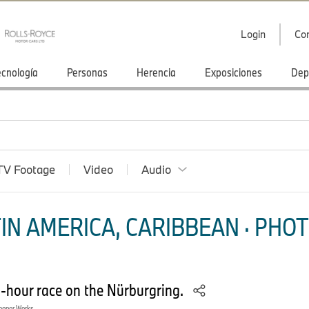
Login
Co
ecnología
Personas
Herencia
Exposiciones
Dep
TV Footage
Video
Audio
IN AMERICA, CARIBBEAN · PHOT
-hour race on the Nürburgring.
ooper Works