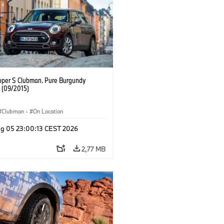
oper S Clubman. Pure Burgundy
. (09/2015)
Clubman
·
On Location
g 05 23:00:13 CEST 2026
2,77 MB