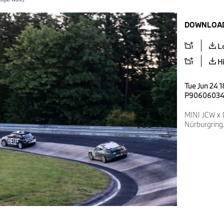
DOWNLOAD
L
H
Tue Jun 24 1
P9060603
MINI JCW x 
Nürburgring