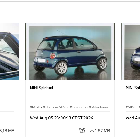
MINI Spiritual
MINI Spi
MINI
·
Historia MINI
·
Herencia
·
Milestones
MINI
·
Wed Aug 05 23:00:13 CEST 2026
Wed Au
5,18 MB
1,87 MB