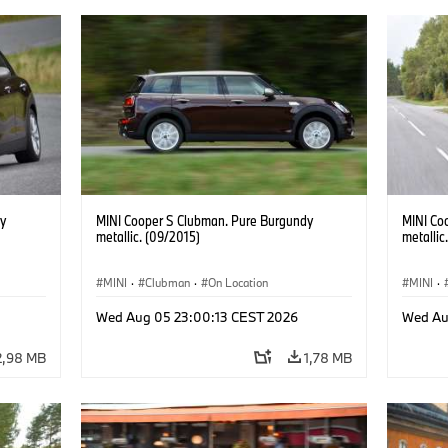
y
MINI Cooper S Clubman. Pure Burgundy
MINI Co
metallic. (09/2015)
metallic
MINI
·
Clubman
·
On Location
MINI
·
Wed Aug 05 23:00:13 CEST 2026
Wed Au
2,98 MB
1,78 MB