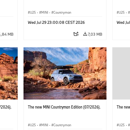
U25
·
MINI
·
Countryman
U25
·
Wed Jul 29 23:00:08 CEST 2026
Wed Ju
5,84 MB
7,03 MB
/2026).
The new MINI Countryman Edition (07/2026).
The new
U25
·
MINI
·
Countryman
U25
·