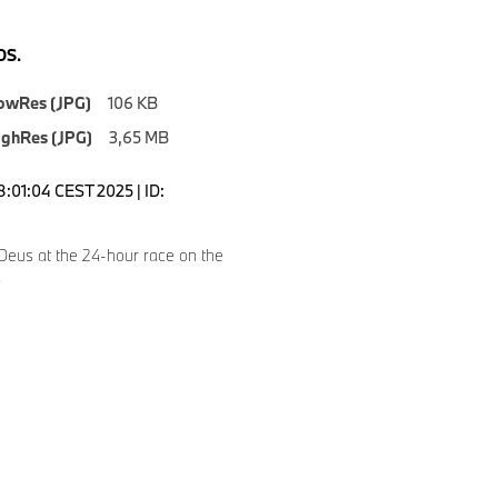
S.
owRes (JPG)
106 KB
ighRes (JPG)
3,65 MB
8:01:04 CEST 2025 | ID:
4
Deus at the 24-hour race on the
.