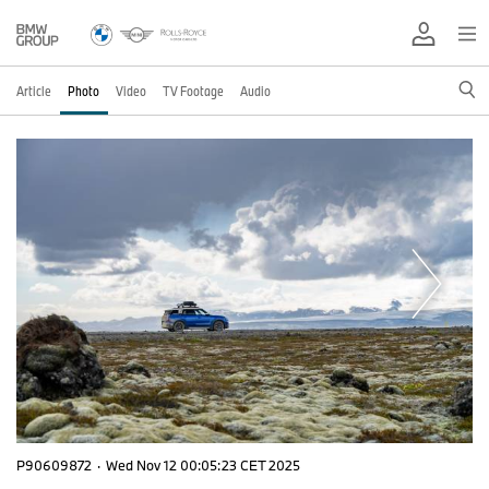
Article
Photo
Video
TV Footage
Audio
P90609872
·
Wed Nov 12 00:05:23 CET 2025