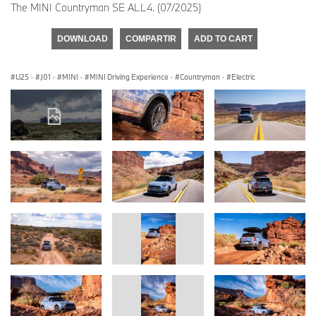
The MINI Countryman SE ALL4. (07/2025)
DOWNLOAD
COMPARTIR
ADD TO CART
U25
·
J01
·
MINI
·
MINI Driving Experience
·
Countryman
·
Electric