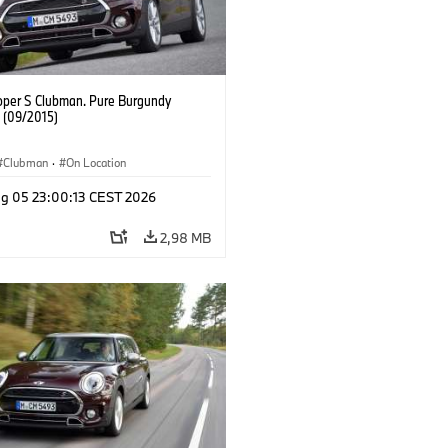
oper S Clubman. Pure Burgundy
. (09/2015)
Clubman
·
On Location
g 05 23:00:13 CEST 2026
2,98 MB