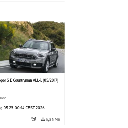
oper S E Countryman ALL4. (05/2017)
yman
g 05 23:00:14 CEST 2026
5,36 MB