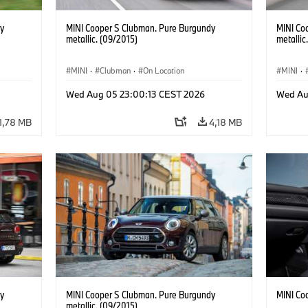
y
MINI Cooper S Clubman. Pure Burgundy
MINI Co
metallic. (09/2015)
metallic
MINI
·
Clubman
·
On Location
MINI
·
Wed Aug 05 23:00:13 CEST 2026
Wed Au
1,78 MB
4,18 MB
y
MINI Cooper S Clubman. Pure Burgundy
MINI Co
metallic. (09/2015)