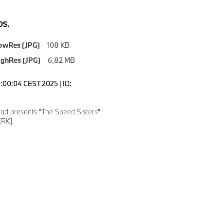
S.
owRes (JPG)
108 KB
ighRes (JPG)
6,82 MB
3:00:04 CEST 2025 | ID:
d presents "The Speed Sisters"
RK].