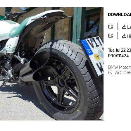
DOWNLOAD
L
H
Tue Jul 22 2
P90611424
BMW Motorra
by [WOIDWE