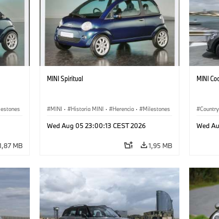
MINI Spiritual
MINI Co
lestones
MINI
·
Historia MINI
·
Herencia
·
Milestones
Countr
Wed Aug 05 23:00:13 CEST 2026
Wed Au
1,87 MB
1,95 MB