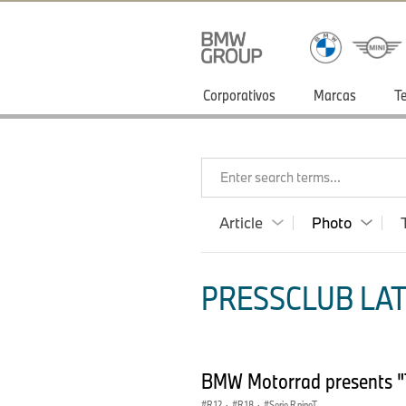
Corporativos
Marcas
T
Enter search terms...
Article
Photo
PRESSCLUB LAT
BMW Motorrad presents "
R 12
·
R 18
·
Serie R nineT