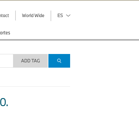
ntact
World Wide
ES
ortes
ADD TAG
O.