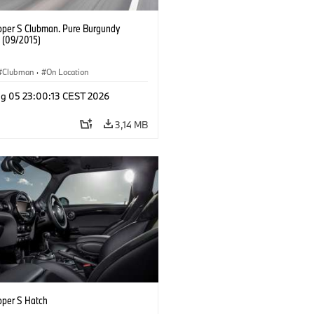
oper S Clubman. Pure Burgundy
. (09/2015)
Clubman
·
On Location
g 05 23:00:13 CEST 2026
3,14 MB
oper S Hatch