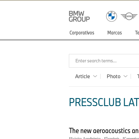
Corporativos
Marcas
T
Enter search terms...
Article
Photo
PRESSCLUB LATI
The new aeroacoustics an
Acústica, Aerodinámica
·
Tecnología
·
Corporativ