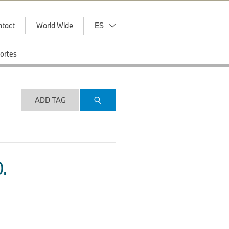
ntact
World Wide
ES
ortes
ADD TAG
.