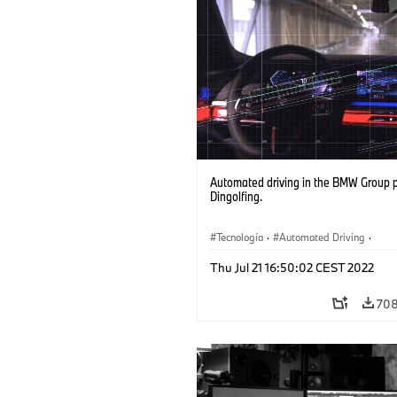
Automated driving in the BMW Group p
Dingolfing.
Tecnología
·
Automated Driving
·
Plantas de Producción
·
Localizaciones
Thu Jul 21 16:50:02 CEST 2022
708