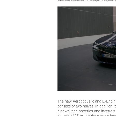
0
seconds
of
The new Aeroacoustic and E-Engine 
0
consists of two halves: In addition
seconds
Volume
high-voltage batteries and inverters
90%
a width of 25 m, it is the world's la