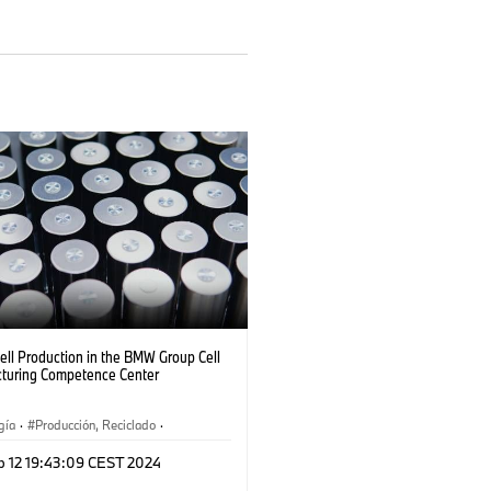
ell Production in the BMW Group Cell
turing Competence Center
gía
·
Producción, Reciclado
·
aciones
·
Plantas de Producción
p 12 19:43:09 CEST 2024