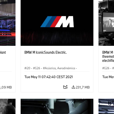
lant
BMW M IconicSounds Electric.
BMW M 
theemoti
electri
i20
·
G26
·
Acústica, Aerodinámica
·
G26
·
Tecnología
·
iX
·
BMW i
·
i4
Acústic
Tue May 11 07:42:40 CEST 2021
Tue Ma
,09 MB
231,7 MB