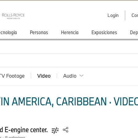
Login
Co
ecnología
Personas
Herencia
Exposiciones
Dep
TV Footage
Video
Audio
N AMERICA, CARIBBEAN · VIDEO
d E-engine center.
os
·
Localizaciones