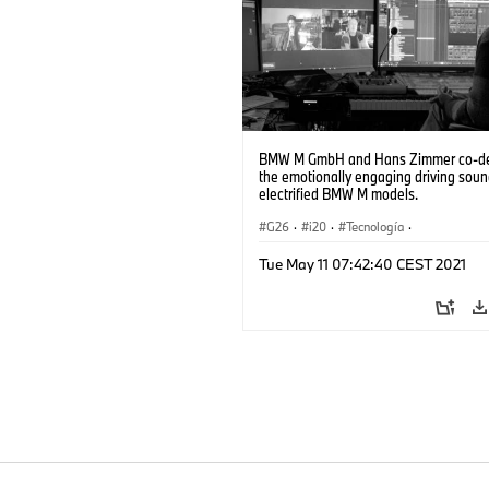
BMW M GmbH and Hans Zimmer co-d
the emotionally engaging driving soun
electrified BMW M models.
G26
·
i20
·
Tecnología
·
Acústica, Aerodinámica
·
i4
·
BMW i
Tue May 11 07:42:40 CEST 2021