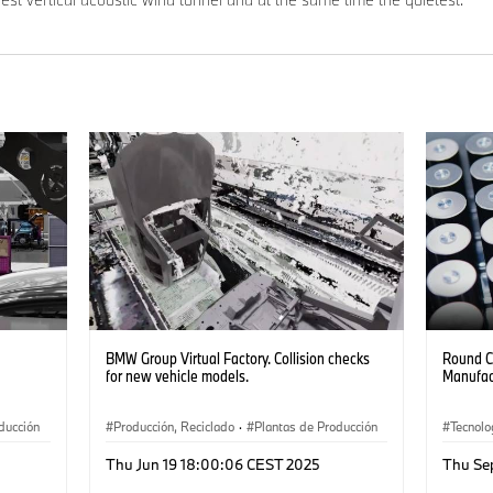
BMW Group Virtual Factory. Collision checks
Round C
for new vehicle models.
Manufac
ducción
Producción, Reciclado
·
Plantas de Producción
Tecnolo
·
Tecnología
·
Software Development
·
Localiz
Thu Jun 19 18:00:06 CEST 2025
Thu Se
Localizaciones