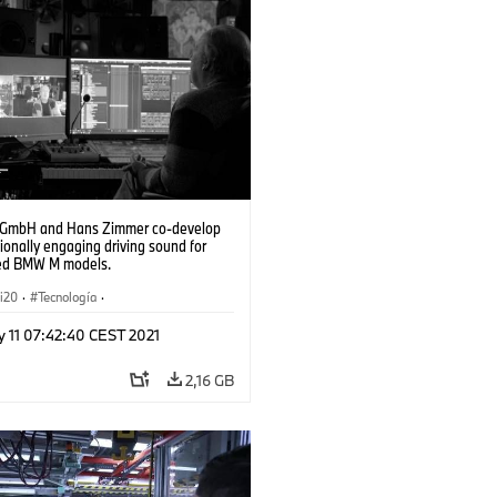
GmbH and Hans Zimmer co-develop
onally engaging driving sound for
fied BMW M models.
i20
·
Tecnología
·
a, Aerodinámica
·
i4
·
BMW i
·
iX
y 11 07:42:40 CEST 2021
2,16 GB