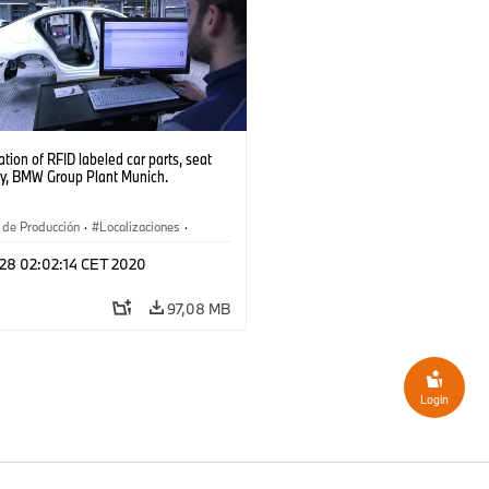
cation of RFID labeled car parts, seat
y, BMW Group Plant Munich.
 de Producción
·
Localizaciones
·
ión, Reciclado
·
Tecnología
 28 02:02:14 CET 2020
97,08 MB
Login