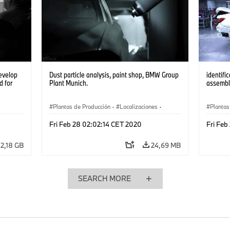
evelop
Dust particle analysis, paint shop, BMW Group
identifi
d for
Plant Munich.
assembl
Plantas de Producción
·
Localizaciones
·
Plantas
·
iX
Producción, Reciclado
·
Tecnología
Producc
Fri Feb 28 02:02:14 CET 2020
Fri Feb
2,18 GB
24,69 MB
SEARCH MORE