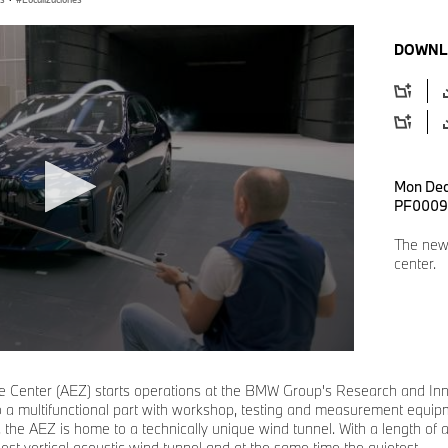
DOWNL
Mon Dec
PF0009
The new
center.
Center (AEZ) starts operations at the BMW Group's Research and Innov
 to a multifunctional part with workshop, testing and measurement equip
, the AEZ is home to a technically unique wind tunnel. With a length of
rgest vertical acoustic wind tunnel and at the same time the quietest.