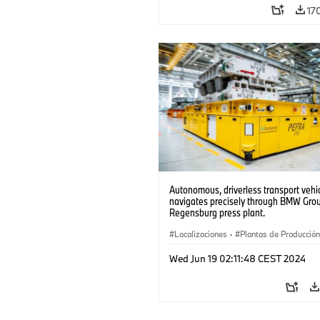
17
Autonomous, driverless transport vehi
navigates precisely through BMW Grou
Regensburg press plant.
Localizaciones
·
Plantas de Producción
Tecnología
·
Producción, Reciclado
Wed Jun 19 02:11:48 CEST 2024