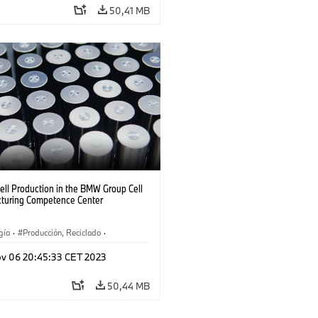
50,41 MB
ell Production in the BMW Group Cell
turing Competence Center
gía
·
Producción, Reciclado
·
aciones
·
Plantas de Producción
v 06 20:45:33 CET 2023
50,44 MB