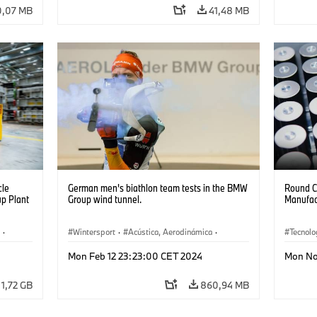
0,07 MB
41,48 MB
cle
German men's biathlon team tests in the BMW
Round C
p Plant
Group wind tunnel.
Manufac
·
Wintersport
·
Acústica, Aerodinámica
·
Tecnolo
Tecnología
·
More Sports
Localiz
Mon Feb 12 23:23:00 CET 2024
Mon No
1,72 GB
860,94 MB