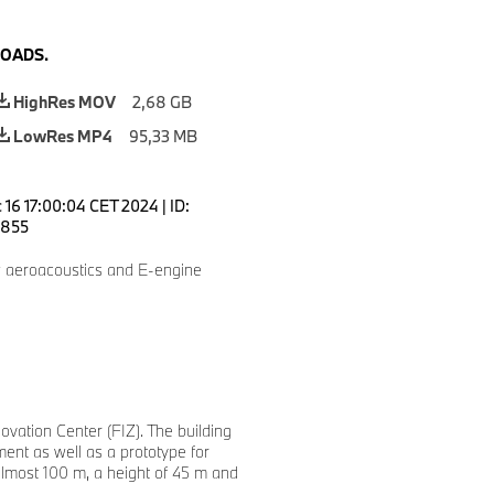
OADS.
HighRes MOV
2,68 GB
LowRes MP4
95,33 MB
 16 17:00:04 CET 2024
|
ID:
855
 aeroacoustics and E-engine
ation Center (FIZ). The building
ment as well as a prototype for
 almost 100 m, a height of 45 m and