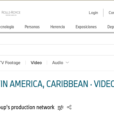
Login
Co
ecnología
Personas
Herencia
Exposiciones
Dep
TV Footage
Video
Audio
N AMERICA, CARIBBEAN · VIDEO
oup's production network