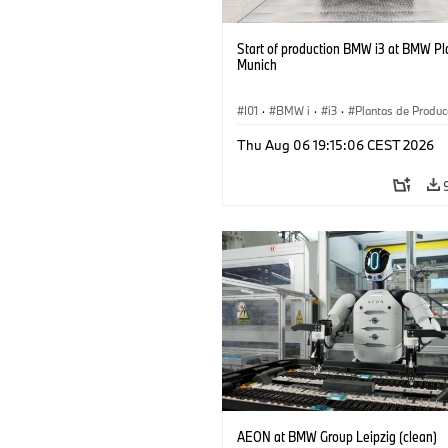
Start of production BMW i3 at BMW Pl
Munich
I01
·
BMW i
·
i3
·
Plantas de Produc
Localizaciones
·
Serie 3
·
Reciclaje
·
Thu Aug 06 19:15:06 CEST 2026
Producción, Reciclado
·
Producción
AEON at BMW Group Leipzig (clean)