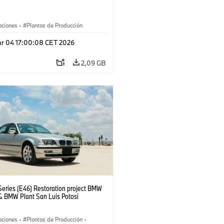
aciones
·
Plantas de Producción
r 04 17:00:08 CET 2026
2,09 GB
eries (E46) Restoration project BMW
& BMW Plant San Luis Potosi
aciones
·
Plantas de Producción
·