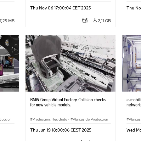
Plantas de Producción
·
Localizaciones
Histor
Thu Nov 06 17:00:04 CET 2025
Thu No
7,25 MB
2,11 GB
BMW Group Virtual Factory. Collision checks
e-mobili
for new vehicle models.
network
ducción
Producción, Reciclado
·
Plantas de Producción
Plantas
·
Tecnología
·
Software Development
·
Thu Jun 19 18:00:06 CEST 2025
Wed Ma
Localizaciones