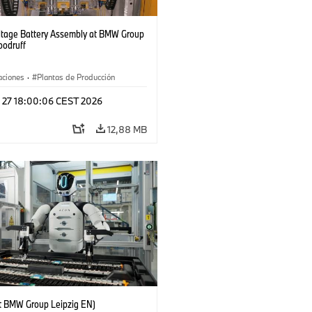
ltage Battery Assembly at BMW Group
oodruff
aciones
·
Plantas de Producción
l 27 18:00:06 CEST 2026
12,88 MB
 BMW Group Leipzig EN)