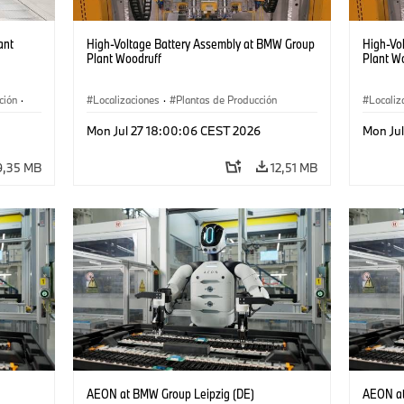
ant
High-Voltage Battery Assembly at BMW Group
High-Vo
Plant Woodruff
Plant W
ción
·
Localizaciones
·
Plantas de Producción
Localiz
Mon Jul 27 18:00:06 CEST 2026
Mon Ju
9,35 MB
12,51 MB
AEON at BMW Group Leipzig (DE)
AEON at