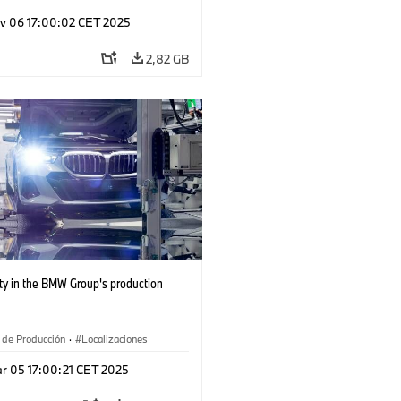
ia BMW
·
Herencia
v 06 17:00:02 CET 2025
2,82 GB
ty in the BMW Group's production
 de Producción
·
Localizaciones
r 05 17:00:21 CET 2025