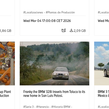
Localizaciones
·
Plantas de Producción
Localiz
Wed Mar 04 17:00:08 CET 2026
Wed Ma
1,86 GB
2,09 GB
up Plant
Franky the BMW 328i travels from Toluca to its
BMW 3 S
duction
new home in San Luis Potosi.
Mexico 
Serie 3
·
Herencia
·
Historia BMW
·
Localiz