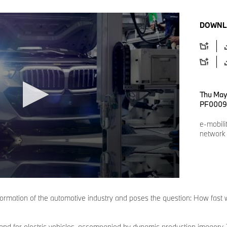
DOWNL
Thu May
PF0009
e-mobili
network
rmation of the automotive industry and poses the question: How fast will
demand for electric vehicles, accompanied by dynamic production imagery