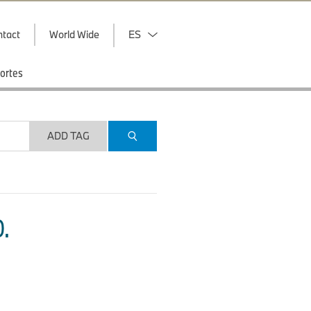
ntact
World Wide
ES
ortes
ADD TAG
.