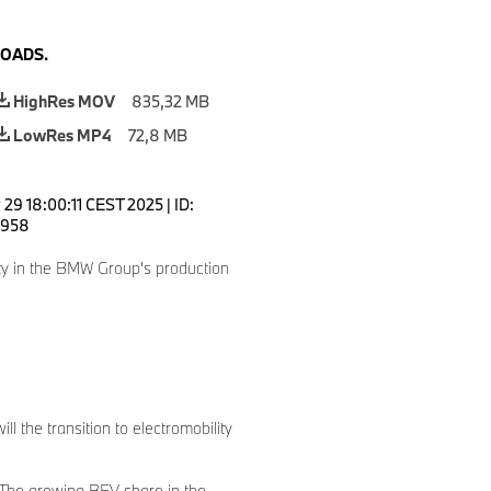
OADS.
HighRes MOV
835,32 MB
LowRes MP4
72,8 MB
 29 18:00:11 CEST 2025
|
ID:
958
ty in the BMW Group's production
 the transition to electromobility
. The growing BEV share in the