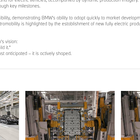
rough key milestones.
ibility, demonstrating BMW’s ability to adapt quickly to market developm
tromobility is highlighted by the establishment of new fully electric pro
s vision:
d it."
ust anticipated – it is actively shaped.